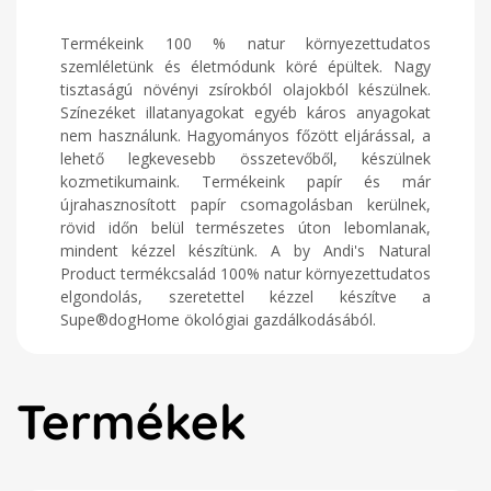
Termékeink 100 % natur környezettudatos
szemléletünk és életmódunk köré épültek. Nagy
tisztaságú növényi zsírokból olajokból készülnek.
Színezéket illatanyagokat egyéb káros anyagokat
nem használunk. Hagyományos főzött eljárással, a
lehető legkevesebb összetevőből, készülnek
kozmetikumaink. Termékeink papír és már
újrahasznosított papír csomagolásban kerülnek,
rövid időn belül természetes úton lebomlanak,
mindent kézzel készítünk. A by Andi's Natural
Product termékcsalád 100% natur környezettudatos
elgondolás, szeretettel kézzel készítve a
Supe®dogHome ökológiai gazdálkodásából.
Termékek