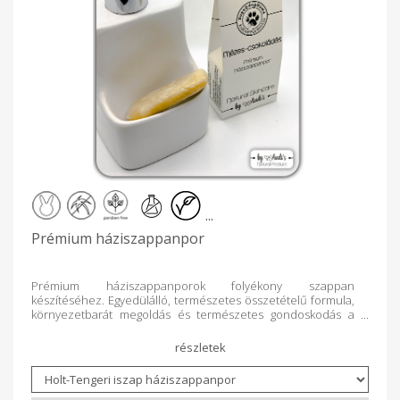
méz és a prémium csokoládé együttes elegye igazán édes
ölelésben hidratálja a bőrt. A kakaóban található magnézium
és cink táplálja és pihenteti a bőrt, amely a méz kiváló
bőrszépítő és bőrtápláló hatásával párosul: feszessé,
rugalmassá teszi a bőrt, a száraz, érdes bőrt kisimítja és
puhítja. Antibakteriális hatása miatt kiváló pattanások,
mitesszerek, kisebb karcolások, sebek kezelésére is. A
mézes-csokis fürdő ellazít, ápol és nyugtatja is a bőrt.
Egészséges, természetes bőrápolás önmagadért,
családodért, környezetedért. sls-mentes állatkísérlet-mentes
vegán pálmaolaj-mentes környezetbarát csomagolás
parabénmentes antivirális Biztonságos, környezettudatos,
természetes és egészséges teljeskörű mindennapi
bőrápolás a család minden tagja számára.
...
Prémium háziszappanpor
Prémium háziszappanporok folyékony szappan
készítéséhez. Egyedülálló, természetes összetételű formula,
környezetbarát megoldás és természetes gondoskodás a
mindennapokra. Teljeskörű kozmetikum, mely tisztít, ápol,
hidratál, kényeztet, sőt, bőrproblémák esetén is megoldást
nyújt! Az iszap szépítő, nyugtató és gyógyító hatása mellett
kordában tartja a kellemetlen bőrbetegségeket. Feszesíti,
táplálja és hidratálhatja a bőrt, mindamellett, hogy leszárítja a