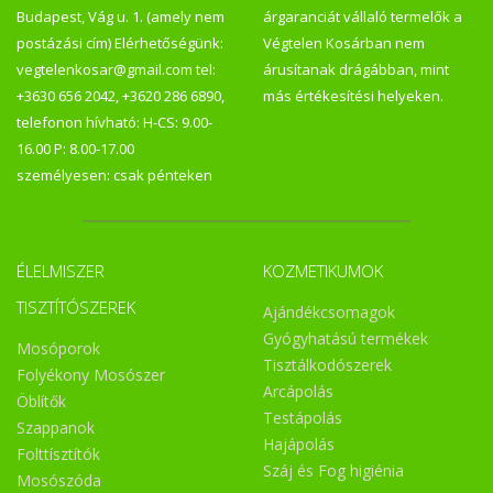
színezékeket nem tartalmaznak. Emelt pH val készülnek, így
Budapest, Vág u. 1. (amely nem
árgaranciát vállaló termelők a
a leghatékonyabban veszik fel a harcot a vírusokkal szemben.
A vírusok egyszerű szerkezetének leggyengébb pontját, az
postázási cím) Elérhetőségünk:
Végtelen Kosárban nem
RNS-t, vagyis az örökítő anyagát körbevevő
vegtelenkosar@gmail.com tel:
árusítanak drágábban, mint
lipidburokot/zsírréteget oldja fel. Így a folyékonyszappan
nemcsak kíméletesen tisztít, de hatástalanítja a bőrön levő
+3630 656 2042, +3620 286 6890,
más értékesítési helyeken.
kórokozókat is. Gyógynövényes, kényeztető és prémium
telefonon hívható: H-CS: 9.00-
kategóriából összesen hatféle, kézzel készített házi
szappanpor választható, melyeket újrahasznosított
16.00 P: 8.00-17.00
papírcsomagolásban, nagy szeretettel kínáljuk az Önök
személyesen: csak pénteken
számára. sls-mentes állatkísérlet-mentes vegán pálmaolaj-
mentes környezetbarát csomagolás parabénmentes
antivirális Biztonságos, környezettudatos, természetes és
egészséges teljeskörű mindennapi bőrápolás a család
minden tagja számára. Handmade with love by Andi's.
ÉLELMISZER
KOZMETIKUMOK
TISZTÍTÓSZEREK
Ajándékcsomagok
Gyógyhatású termékek
Mosóporok
Tisztálkodószerek
Folyékony Mosószer
Arcápolás
Öblítők
Testápolás
Szappanok
Hajápolás
Folttísztítók
Száj és Fog higiénia
Mosószóda