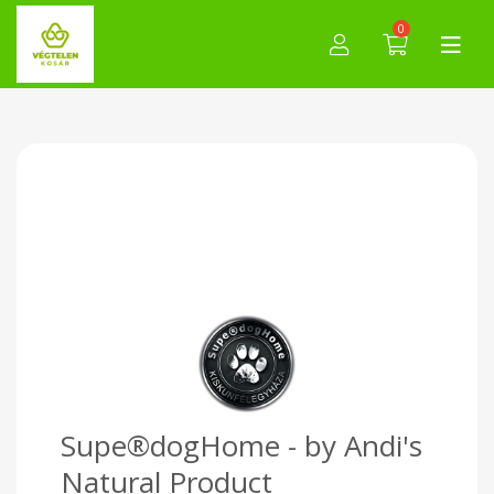
0
Supe®dogHome - by Andi's
Natural Product