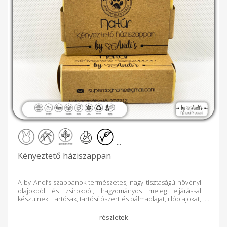
készülnek. Tartósak, tartósítószert és pálmaolajat, illóolajokat,
színezékeket nem tartalmaznak. Emelt pH val készülnek, így
a leghatékonyabban veszik fel a harcot a vírusokkal szemben.
A vírusok egyszerű szerkezetének leggyengébb pontját, az
RNS-t, vagyis az örökítő anyagát körbevevő
lipidburokot/zsírréteget oldja fel. Így a folyékonyszappan
nemcsak kíméletesen tisztít, de hatástalanítja a bőrön levő
kórokozókat is. Gyógynövényes, Kényeztető és Prémium
kategóriából összesen hatféle, kézzel készített házi
szappanpor választható, melyeket újrahasznosított
papírcsomagolásban, nagy szeretettel kínáljuk az Önök
számára. Gyógynövények erejével a fürdőzés legmagasabb
szintű élményéért! A gyógynövényes háziszappanporok
kizárólag tiszta környezetből gyűjtött, magas hatóanyag
tartalmú, természetes és ellenőrzött gyógynövény
őrlemények hozzáadásával készülnek. Biztonságos,
környezettudatos, természetes és egészséges, teljeskörű
...
mindennapi bőrápolás a család minden tagja számára. sls-
mentes állatkísérlet-mentes vegán pálmaolaj-mentes
Kényeztető háziszappan
környezetbarát csomagolás parabénmentes antivirális
Handmade with love by Andi's.
A by Andi’s szappanok természetes, nagy tisztaságú növényi
olajokból és zsírokból, hagyományos meleg eljárással
készülnek. Tartósak, tartósítószert és pálmaolajat, illóolajokat,
színezékeket nem tartalmaznak. Emelt pH val készülnek, így
a leghatékonyabban veszik fel a harcot a vírusokkal szemben.
A vírusok egyszerű szerkezetének leggyengébb pontját, az