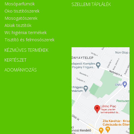
Mosóparfümök
SZELLEMI TÁPLÁLÉK
Öko tisztítószerek
Mosogatószerek
Ablak tisztítók
Wc higiéniai termékek
Tisztító és felmosószerek
KÉZMŰVES TERMÉKEK
KERTÉSZET
ADOMÁNYOZÁS