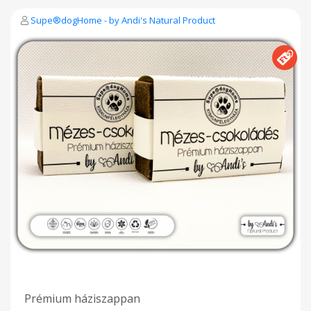
ásványi anyagot rejtő parajdi sóban rejlik, ami a
természetben előforduló sók közül az egyik legtöbb ásványi
Supe®dogHome - by Andi's Natural Product
anyaggal rendelkezik (pontosan 84-féle gyógyító ásványi
anyagnak köszönheti helyét a ranglistán). Antibakteriális,
vírusölő, gyulladáscsökkentő hatású, elindítja a bőr
öngyógyító folyamatait, feltölti a bőrt a nélkülözhetetlen
ásványi anyagokkal és nyomelemekkel. Szabályozza a bőr
faggyútermelését, az elhalt felhámot gyengéden eltávolítja és
selymes, üde, jól lélegző bőrt hagy maga után. Elkészítése
egyszerű: a tasak tartalmát 1-1,2 liter forró vízzel kell
elkeverni. Feloldódást követően magára hagyjuk, megvárjuk,
míg kihűl és besűrűsödik. Az így elkészült folyékonyszappan,
tusfürdő használatra kész. Felrázást követően a
folyékonyszappan adagolót, tusfürdős dobozt utántölthetjük
vele. A by Andi’s szappanporok természetes, nagy tisztaságú
növényi olajokból és zsírokból, hagyományos meleg eljárással
készülnek. Tartósak, tartósítószert és pálmaolajat, illóolajokat,
színezékeket nem tartalmaznak. Emelt pH val készülnek, így
a leghatékonyabban veszik fel a harcot a vírusokkal szemben.
A vírusok egyszerű szerkezetének leggyengébb pontját, az
RNS-t, vagyis az örökítő anyagát körbevevő
lipidburokot/zsírréteget oldja fel. Így nemcsak kíméletesen
tisztít, de hatástalanítja a bőrön levő kórokozókat is.
Gyógynövényes, kényeztető és prémium kategóriából
összesen hatféle, kézzel készített házi szappanpor
választható, melyeket újrahasznosított papírcsomagolásban,
nagy szeretettel kínáljuk az Önök számára. sls-mentes
Prémium háziszappan
állatkísérlet-mentes vegán pálmaolaj-mentes környezetbarát