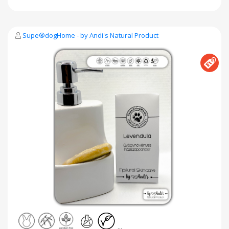
hatóanyag tartalmú, természetes és ellenőrzött gyógynövény
őrlemények hozzáadásával készülnek. Gyógynövények
erejével a fürdőzés legmagasabb szintű élményéért. A
levendulás háziszappan kiválóan habzó, intenzíven ápoló és
Supe®dogHome - by Andi's Natural Product
enyhén radírozó hatású szappan. A szappanba belekevert
levendulavirág örlemény csodás illatú és kellemesen
masszírozza a bőrt. Tisztító hatása kiegészül a levendula
köztudottan nyugtató, stresszoldó hatásával. A körömvirág
nyugtató, gyulladásgátló, hámosító hatású. Érzékeny bőrűek
számára enyhítheti a száraz bőr viszketését és a zsíros bőr
faggyútermelését is szabályozhatja. Gyengéden tisztít, és
ápol, valamint hámosít is. Gyulladt ekcémára, korpás fejbőrre
férfiaknak mindennapos hajmosáshoz rövid hajra,
hölgyeknek zsirosabb vagy kombinált bőrre is jó hatással
lehet. Narancs-Fahéj háziszappan gyógynövényes kategória
közül valódi limitált különlegesség a hűvösebb napokra, és e
kombo szerelmeseinek tökéletes választása lehet Narancs-
Fahéj háziszappanunk. Nagy tisztaságú növényi zsírok és
olajok, fahéj őrlemény és narancs eszencia találkozásából
készült. Valódi Természetes megoldás bőröd egészségéért.
Természetes szín és fenséges illat. Biztonságos,
környezettudatos, természetes és egészséges, teljeskörű
mindennapi bőrápolás a család minden tagja számára. sls-
mentes állatkísérlet-mentes vegán pálmaolaj-mentes
környezetbarát csomagolás parabénmentes antivirális
Gyógynövények erejével a fürdőzés legmagasabb szintű
élményéért by Andi's natural product.
...