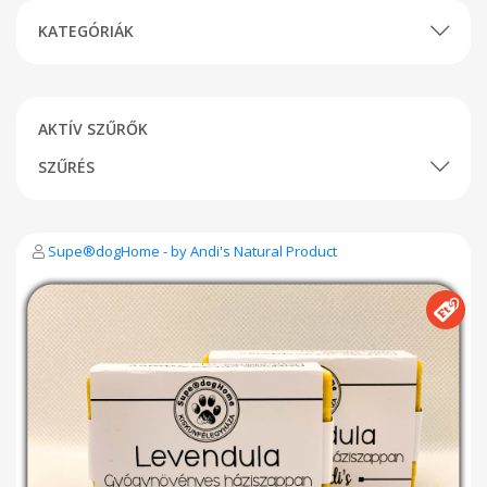
KATEGÓRIÁK
AKTÍV SZŰRŐK
SZŰRÉS
Supe®dogHome - by Andi's Natural Product