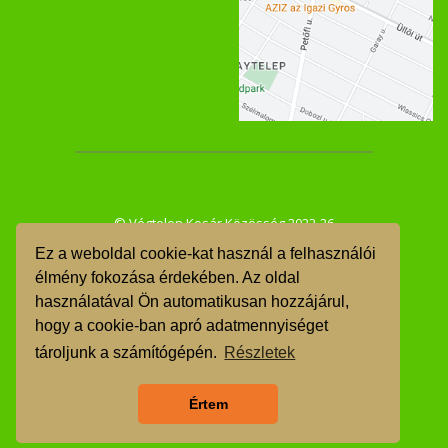
© Végtelen Kosár Közösség 2022-26
Ez a weboldal cookie-kat használ a felhasználói
ÁSZF
élmény fokozása érdekében. Az oldal
használatával Ön automatikusan hozzájárul,
GDPR
hogy a cookie-ban apró adatmennyiséget
TMR
tároljunk a számítógépén.
Részletek
Árgarancia
Értem