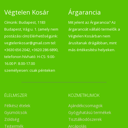
Végtelen Kosár
Árgarancia
Címünk: Budapest, 1183
Mit jelent az Árgarancia? Az
Budapest, Vág u. 1. (amely nem
árgaranciát vállaló termelők a
postázási cím) Elérhetőségünk:
Végtelen Kosárban nem
vegtelenkosar@gmail.com tel:
árusítanak drágábban, mint
+3630 656 2042, +3620 286 6890,
más értékesítési helyeken.
telefonon hívható: H-CS: 9.00-
16.00 P: 8.00-17.00
személyesen: csak pénteken
ÉLELMISZER
KOZMETIKUMOK
Félkész ételek
Ajándékcsomagok
Gyümölcsök
Gyógyhatású termékek
Zöldség
Tisztálkodószerek
Tejtermék
Arcápolás