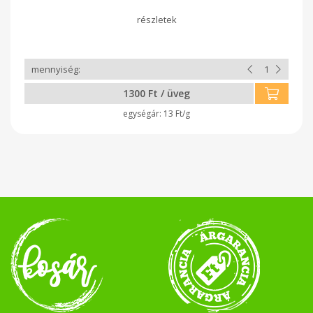
szeretjük annyira? ✔ Természetes módon szárítva – megőrzi
a paradicsom minden értékes tápanyagát ✔ Gazdag
likopinban, vitaminokban és ásványi anyagokban ✔ Nincs
benne semmi felesleges – csak a tiszta, koncentrált íz Hogyan
használhatod? – Tésztákba, salátákba, szendvicsekbe –
Antipasti tányérra olívával, sajttal – Kenyérbe sütve vagy
pesztóba turmixolva – Vagy csak úgy, magában, mert úgy is
isteni! A termék tartósítószer mentes.
1300 Ft / üveg
13 Ft/g