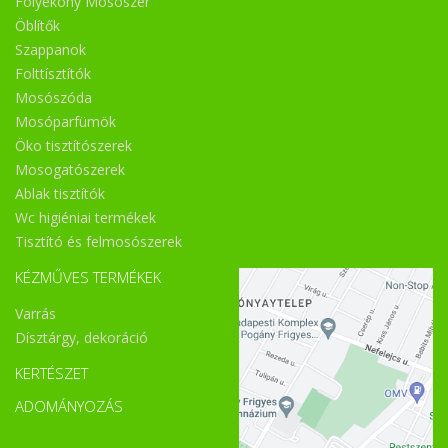
Folyékony Mosószer
Öblítők
Szappanok
Folttísztítók
Mosószóda
Mosóparfümök
Öko tisztítószerek
Mosogatószerek
Ablak tisztítók
Wc higiéniai termékek
Tisztító és felmosószerek
KÉZMŰVES TERMÉKEK
Varrás
Dísztárgy, dekoráció
KERTÉSZET
ADOMÁNYOZÁS