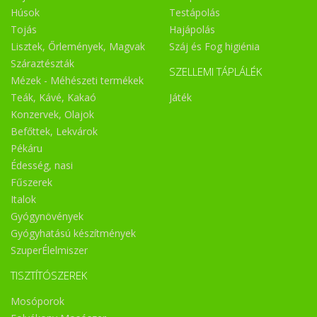
Húsok
Testápolás
Tojás
Hajápolás
Lisztek, Őrlemények, Magvak
Száj és Fog higiénia
Száraztészták
SZELLEMI TÁPLÁLÉK
Mézek - Méhészeti termékek
Teák, Kávé, Kakaó
Játék
Konzervek, Olajok
Befőttek, Lekvárok
Pékáru
Édesség, nasi
Fűszerek
Italok
Gyógynövények
Gyógyhatású készítmények
SzuperÉlelmiszer
TISZTÍTÓSZEREK
Mosóporok