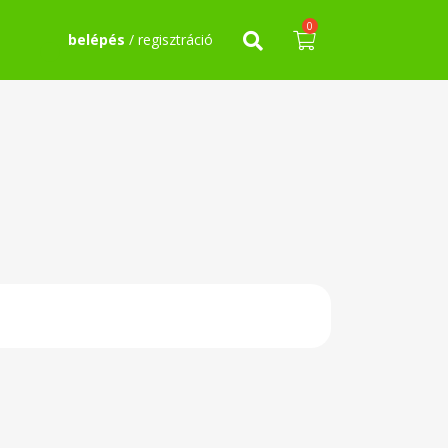
0
belépés
/ regisztráció