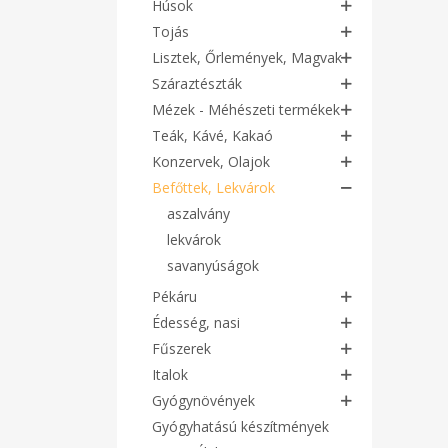
Húsok
Tojás
Lisztek, Őrlemények, Magvak
Száraztészták
Mézek - Méhészeti termékek
Teák, Kávé, Kakaó
Konzervek, Olajok
Befőttek, Lekvárok
aszalvány
lekvárok
savanyúságok
Pékáru
Édesség, nasi
Fűszerek
Italok
Gyógynövények
Gyógyhatású készítmények