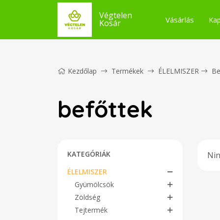
Végtelen
Vásárlás
Kap
Kosár
Kezdőlap
Termékek
ÉLELMISZER
Be
befőttek
KATEGÓRIÁK
Nin
ÉLELMISZER
Gyümölcsök
Zöldség
Tejtermék