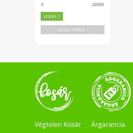
szűrés
összes törlése
Végtelen Kosár
Árgarancia