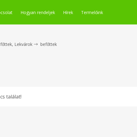
csolat
Hogyan rendeljek
Hírek
Termelőink
főttek, Lekvárok
befőttek
cs találat!