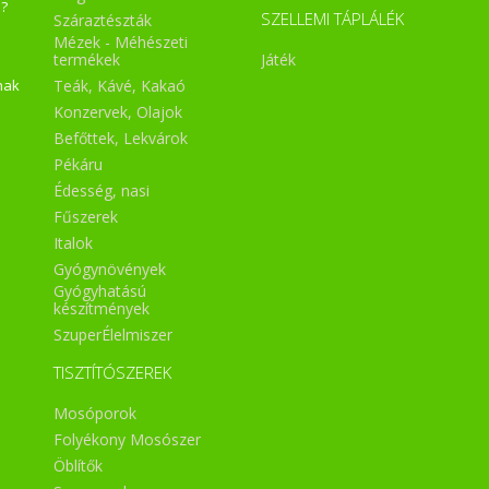
a?
SZELLEMI TÁPLÁLÉK
Száraztészták
Mézek - Méhészeti
Játék
termékek
Teák, Kávé, Kakaó
nak
Konzervek, Olajok
Befőttek, Lekvárok
Pékáru
Édesség, nasi
Fűszerek
Italok
Gyógynövények
Gyógyhatású
készítmények
SzuperÉlelmiszer
TISZTÍTÓSZEREK
Mosóporok
Folyékony Mosószer
Öblítők