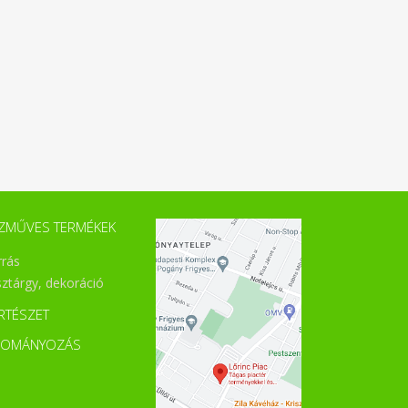
ZMŰVES TERMÉKEK
rrás
sztárgy, dekoráció
RTÉSZET
DOMÁNYOZÁS