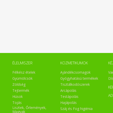
ÉLELMISZER
KOZMETIKUMOK
KÉ
Félkész ételek
Ajándékcsomagok
Va
Gyümölcsök
Gyógyhatású termékek
Dí
Zöldség
Tisztálkodószerek
KE
Tejtermék
Arcápolás
A
Húsok
Testápolás
Tojás
Hajápolás
Lisztek, Őrlemények,
Száj és Fog higiénia
Magvak