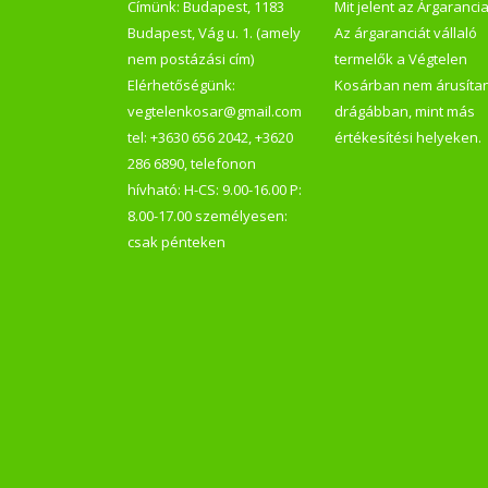
Címünk: Budapest, 1183
Mit jelent az Árgaranci
Budapest, Vág u. 1. (amely
Az árgaranciát vállaló
nem postázási cím)
termelők a Végtelen
Elérhetőségünk:
Kosárban nem árusíta
vegtelenkosar@gmail.com
drágábban, mint más
tel: +3630 656 2042, +3620
értékesítési helyeken.
286 6890, telefonon
hívható: H-CS: 9.00-16.00 P:
8.00-17.00 személyesen:
csak pénteken