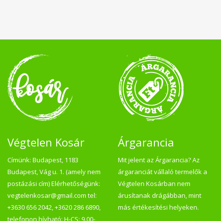
Végtelen Kosár
Árgarancia
Címünk: Budapest, 1183
Mit jelent az Árgarancia? Az
Budapest, Vág u. 1. (amely nem
árgaranciát vállaló termelők a
postázási cím) Elérhetőségünk:
Végtelen Kosárban nem
vegtelenkosar@gmail.com tel:
árusítanak drágábban, mint
+3630 656 2042, +3620 286 6890,
más értékesítési helyeken.
telefonon hívható: H-CS: 9.00-