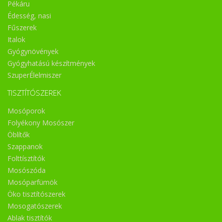
Pékáru
Édesség, nasi
Fűszerek
Italok
Gyógynövények
Gyógyhatású készítmények
SzuperÉlelmiszer
TISZTÍTÓSZEREK
Mosóporok
Folyékony Mosószer
Öblítők
Szappanok
Folttísztítók
Mosószóda
Mosóparfümök
Öko tisztítószerek
Mosogatószerek
Ablak tisztítók