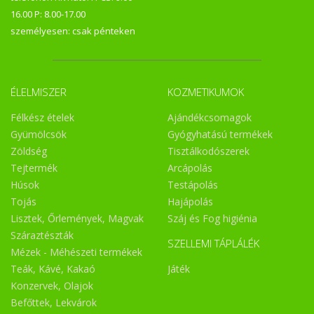
16.00 P: 8.00-17.00
személyesen: csak pénteken
ÉLELMISZER
KOZMETIKUMOK
Félkész ételek
Ajándékcsomagok
Gyümölcsök
Gyógyhatású termékek
Zöldség
Tisztálkodószerek
Tejtermék
Arcápolás
Húsok
Testápolás
Tojás
Hajápolás
Lisztek, Őrlemények, Magvak
Száj és Fog higiénia
Száraztészták
SZELLEMI TÁPLÁLÉK
Mézek - Méhészeti termékek
Teák, Kávé, Kakaó
Játék
Konzervek, Olajok
Befőttek, Lekvárok