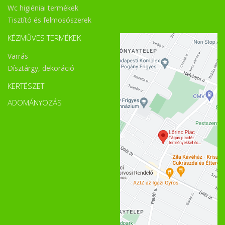
Wc higiéniai termékek
Tisztító és felmosószerek
KÉZMŰVES TERMÉKEK
Varrás
Dísztárgy, dekoráció
KERTÉSZET
ADOMÁNYOZÁS