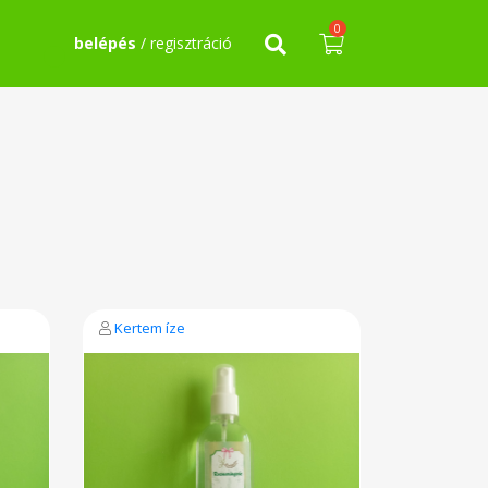
0
belépés
/ regisztráció
Kertem íze