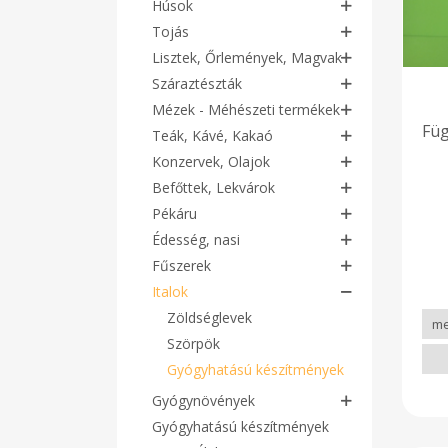
Húsok
Tojás
Lisztek, Őrlemények, Magvak
Száraztészták
Mézek - Méhészeti termékek
Füg
Teák, Kávé, Kakaó
Konzervek, Olajok
Befőttek, Lekvárok
Pékáru
Édesség, nasi
Fűszerek
Italok
Zöldséglevek
Szörpök
Gyógyhatású készítmények
Gyógynövények
Gyógyhatású készítmények