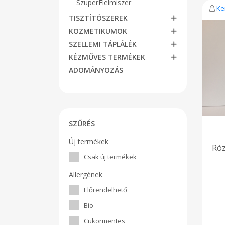
SzuperÉlelmiszer
Ke
TISZTÍTÓSZEREK
KOZMETIKUMOK
SZELLEMI TÁPLÁLÉK
KÉZMŰVES TERMÉKEK
ADOMÁNYOZÁS
SZŰRÉS
Új termékek
Róz
Csak új termékek
Allergének
Előrendelhető
Bio
Cukormentes