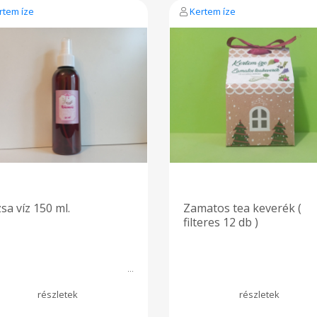
rtem íze
Kertem íze
sa víz 150 ml.
Zamatos tea keverék (
filteres 12 db )