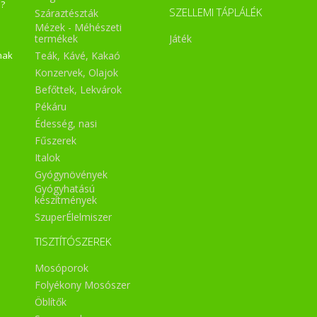
a?
SZELLEMI TÁPLÁLÉK
Száraztészták
Mézek - Méhészeti
Játék
termékek
Teák, Kávé, Kakaó
nak
Konzervek, Olajok
Befőttek, Lekvárok
Pékáru
Édesség, nasi
Fűszerek
Italok
Gyógynövények
Gyógyhatású
készítmények
SzuperÉlelmiszer
TISZTÍTÓSZEREK
Mosóporok
Folyékony Mosószer
Öblítők