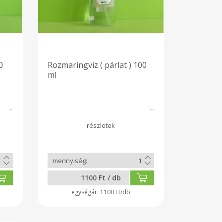
0
Rozmaringvíz ( párlat ) 100
ml
1100 Ft / db
1100 Ft/db