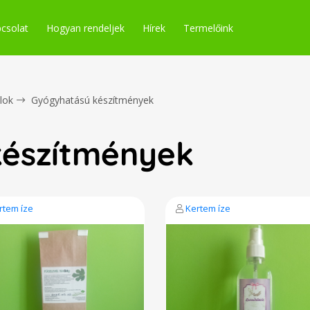
csolat
Hogyan rendeljek
Hírek
Termelőink
alok
Gyógyhatású készítmények
észítmények
rtem íze
Kertem íze