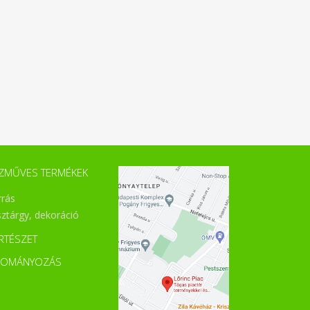
ZMŰVES TERMÉKEK
rrás
sztárgy, dekoráció
RTÉSZET
DOMÁNYOZÁS