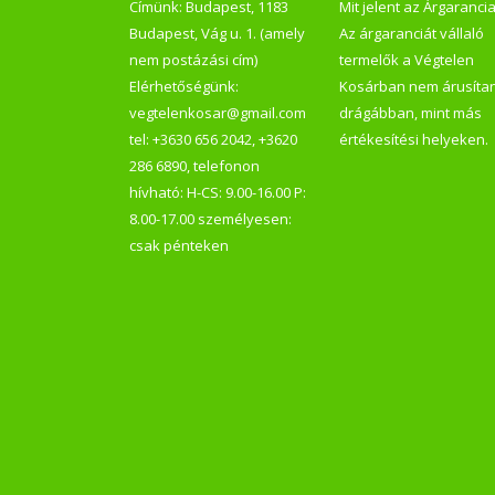
Címünk: Budapest, 1183
Mit jelent az Árgaranci
Budapest, Vág u. 1. (amely
Az árgaranciát vállaló
nem postázási cím)
termelők a Végtelen
Elérhetőségünk:
Kosárban nem árusíta
vegtelenkosar@gmail.com
drágábban, mint más
tel: +3630 656 2042, +3620
értékesítési helyeken.
286 6890, telefonon
hívható: H-CS: 9.00-16.00 P:
8.00-17.00 személyesen:
csak pénteken