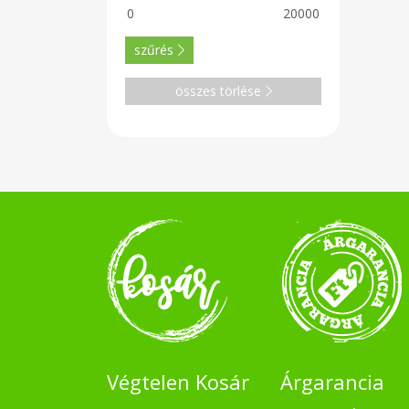
szűrés
összes törlése
Végtelen Kosár
Árgarancia