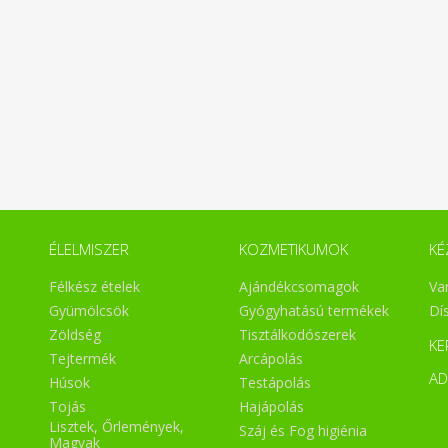
ÉLELMISZER
KOZMETIKUMOK
KÉ
Félkész ételek
Ajándékcsomagok
Va
Gyümölcsök
Gyógyhatású termékek
Dí
Zöldség
Tisztálkodószerek
KE
Tejtermék
Arcápolás
A
Húsok
Testápolás
Tojás
Hajápolás
Lisztek, Őrlemények,
Száj és Fog higiénia
Magvak