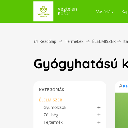
Végtelen
Vásárlás
Kap
Kosár
Kezdőlap
Termékek
ÉLELMISZER
It
Gyógyhatású k
Ke
KATEGÓRIÁK
ÉLELMISZER
Gyümölcsök
Zöldség
Tejtermék