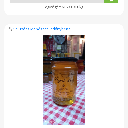
6189.19 Ft/kg
Kisjuhász Méhészet Ladánybene