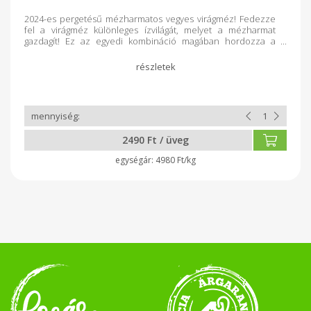
2024-es pergetésű mézharmatos vegyes virágméz! Fedezze
fel a virágméz különleges ízvilágát, melyet a mézharmat
gazdagít! Ez az egyedi kombináció magában hordozza a
virágok és az erdők kincseit, így minden cseppje igazi
ínyencség. Édesítse meg napjait természetesen!
2490 Ft / üveg
4980 Ft/kg