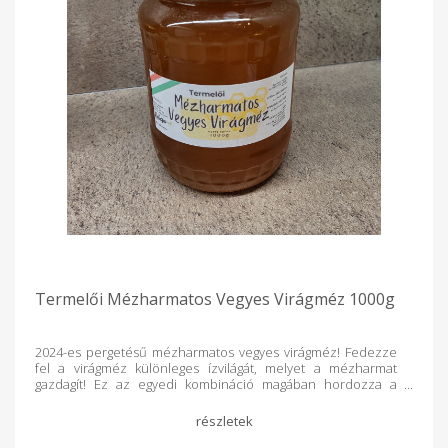
Termelői Mézharmatos Vegyes Virágméz 1000g
2024-es pergetésű mézharmatos vegyes virágméz! Fedezze
fel a virágméz különleges ízvilágát, melyet a mézharmat
gazdagít! Ez az egyedi kombináció magában hordozza a
virágok és az erdők kincseit, így minden cseppje igazi
ínyencség. Édesítse meg napjait természetesen!