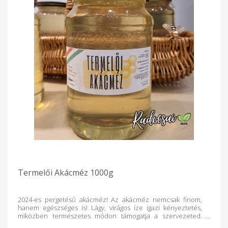
Termelői Akácméz 1000g
2024-es pergetésű akácméz! Az akácméz nemcsak finom,
hanem egészséges is! Lágy, virágos íze igazi kényeztetés,
miközben természetes módon támogatja a szervezeted.
Antibakteriális hatása segíthet a torokfájás enyhítésében,