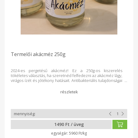
Termelői akácméz 250g
2024-es pergetésű akácméz! Ez a 250g-os kiszerelés
tökéletes választás, ha szeretnéd felfedezni az akácméz lágy,
virágos ízét és jótékony hatásait. Antibakteriális tulajdonságai
segíthetnek a torokfájás enyhítésében, míg nyugtató hatása
támogatja a pihentető alvást. Alacsony pollentartalma miatt az
érzékenyebbek is bátran fogyaszthatják. Legyen szó teáról,
desszertről, vagy csak egy kis édességről – ez a természetes
édesítőszer egészséges választás minden alkalomra.
Szerezd be a 250g-os akácmézet, és érezd a természet
erejét minden cseppben!
1490 Ft / üveg
5960 Ft/kg