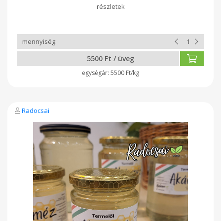
miközben nyugtató tulajdonságai hozzájárulhatnak a
pihentető alváshoz. Alacsony pollentartalma miatt az egyik
legkíméletesebb mézfajta, így érzékenyebbek is élvezhetik.
Legyen szó teáról, desszertekről, vagy csak egy kanállal
önmagában – válaszd az akácmézet, és töltsd meg a napod a
természet erejével!
5500 Ft / üveg
5500 Ft/kg
Radocsai