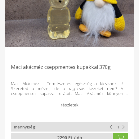
Maci akácméz cseppmentes kupakkal 370g
Maci Akácméz - Természetes egészség a kicsiknek is!
Szereted a mézet, de a ragacsos kezeket nem? A
cseppmentes kupakkal ellátott Maci Akácméz könnyen
kezelhető, nem folyik mellé, és mindig pontosan adagolható
– így a mézezés nem nyűg többé! Az akácméz gyengéd az
érzékeny gyomornak, természetes energiát ad, nyugtatja a
torkot, támogatja az immunrendszert, és kiváló édesítő teába,
sütikbe vagy akár egy kanállal önmagában is. Élvezd a
természet tiszta kincsét, könnyedén!
2290 Ft / db