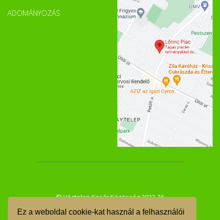
ADOMÁNYOZÁS
© Végtelen Kosár Közösség 2022-26
Ez a weboldal cookie-kat használ a felhasználói
ÁSZF