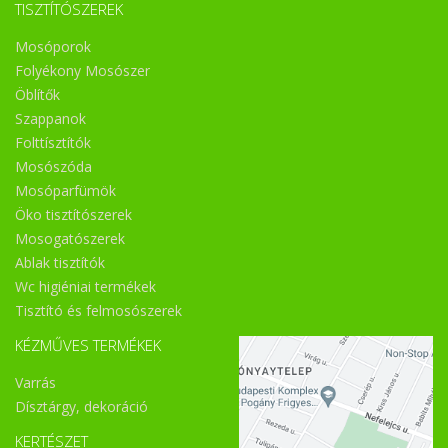
TISZTÍTÓSZEREK
Mosóporok
Folyékony Mosószer
Öblítők
Szappanok
Folttísztítók
Mosószóda
Mosóparfümök
Öko tisztítószerek
Mosogatószerek
Ablak tisztítók
Wc higiéniai termékek
Tisztító és felmosószerek
KÉZMŰVES TERMÉKEK
Varrás
Dísztárgy, dekoráció
KERTÉSZET