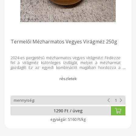
Termelői Mézharmatos Vegyes Virágméz 250g
2024-es pergetésű mézharmatos vegyes virágméz! Fedezze
fel a virágméz különleges ízvilágát, melyet a mézharmat
gazdagít! Ez az egyedi kombináció magában hordozza a
virágok és az erdők kincseit, így minden cseppje igazi
ínyencség. Édesítse meg napjait természetesen!
1290 Ft / üveg
5160 Ft/kg