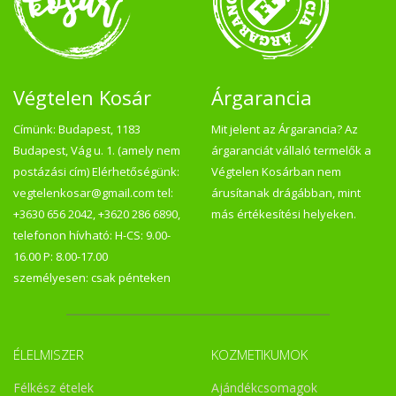
Végtelen Kosár
Árgarancia
Címünk: Budapest, 1183
Mit jelent az Árgarancia? Az
Budapest, Vág u. 1. (amely nem
árgaranciát vállaló termelők a
postázási cím) Elérhetőségünk:
Végtelen Kosárban nem
vegtelenkosar@gmail.com tel:
árusítanak drágábban, mint
+3630 656 2042, +3620 286 6890,
más értékesítési helyeken.
telefonon hívható: H-CS: 9.00-
16.00 P: 8.00-17.00
személyesen: csak pénteken
ÉLELMISZER
KOZMETIKUMOK
Félkész ételek
Ajándékcsomagok