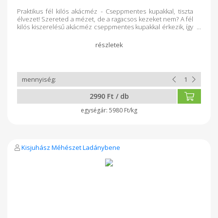
Praktikus fél kilós akácméz - Cseppmentes kupakkal, tiszta
élvezet! Szereted a mézet, de a ragacsos kezeket nem? A fél
kilós kiszerelésű akácméz cseppmentes kupakkal érkezik, így
könnyen adagolható, nem csöpög, és nem folyik mellé -
kényelem minden használatnál! Az akácméz természetes
energiát ad, nyugtatja a torkot, támogatja az immunrendszert,
és kíméletes az érzékeny gyomornak. Tökéletes teába,
süteményekbe vagy akár egy kanállal önmagában is. Élvezd a
természet édes kincsét könnyedén!
2990 Ft / db
5980 Ft/kg
Kisjuhász Méhészet Ladánybene