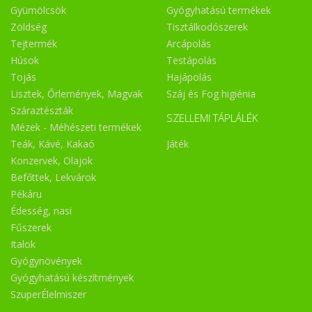
Gyümölcsök
Gyógyhatású termékek
Zöldség
Tisztálkodószerek
Tejtermék
Arcápolás
Húsok
Testápolás
Tojás
Hajápolás
Lisztek, Őrlemények, Magvak
Száj és Fog higiénia
Száraztészták
SZELLEMI TÁPLÁLÉK
Mézek - Méhészeti termékek
Teák, Kávé, Kakaó
Játék
Konzervek, Olajok
Befőttek, Lekvárok
Pékáru
Édesség, nasi
Fűszerek
Italok
Gyógynövények
Gyógyhatású készítmények
SzuperÉlelmiszer