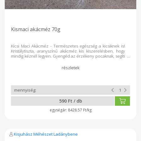
Kismaci akácméz 70g
Kicsi Maci Akácméz - Természetes egészség a kicsiknek is!
Kristálytiszta, aranyszínű akácméz kis kiszerelésben, hogy
mindig kéznél legyen. Gyengéd az érzékeny pocaknak, segíti
az immunrendszert, és természetes energiát ad a
gyerekeknek. Tökéletes teába, joghurtba vagy egy kanállal
önmagában! Könnyen elfér a táskádban, így bárhová
magaddal viheted!
590 Ft / db
8428.57 Ft/kg
Kisjuhász Méhészet Ladánybene