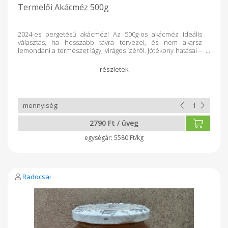
Termelői Akácméz 500g
2024-es pergetésű akácméz! Az 500g-os akácméz ideális
választás, ha hosszabb távra tervezel, és nem akarsz
lemondani a természet lágy, virágos ízéről. Jótékony hatásai –
mint antibakteriális tulajdonságai vagy nyugtató ereje –
támogatják egészségedet, és hozzájárulnak a pihentető
napokhoz. Alacsony pollentartalma miatt érzékenyebb
fogyasztóknak is kiváló. Tökéletes teákhoz, süteményekhez,
vagy csak egy kanállal, ha szükséged van egy kis édes
kényeztetésre. Az 500g-os kiszereléssel biztosíthatod, hogy
mindig kéznél legyen a természet kincse!
2790 Ft / üveg
5580 Ft/kg
Radocsai