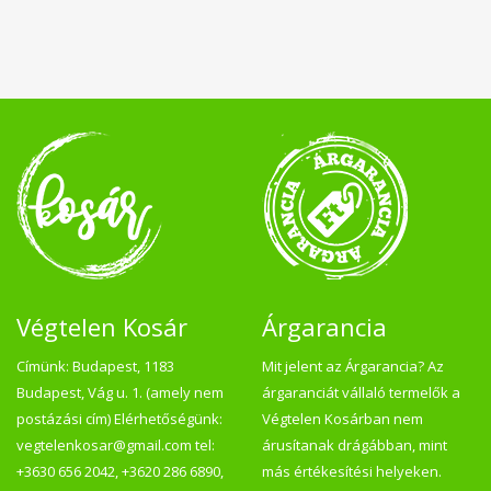
Végtelen Kosár
Árgarancia
Címünk: Budapest, 1183
Mit jelent az Árgarancia? Az
Budapest, Vág u. 1. (amely nem
árgaranciát vállaló termelők a
postázási cím) Elérhetőségünk:
Végtelen Kosárban nem
vegtelenkosar@gmail.com tel:
árusítanak drágábban, mint
+3630 656 2042, +3620 286 6890,
más értékesítési helyeken.