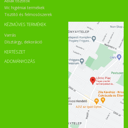
Ablak tisztítók
Wc higiéniai termékek
Tisztító és felmosószerek
KÉZMŰVES TERMÉKEK
Varrás
Dísztárgy, dekoráció
KERTÉSZET
ADOMÁNYOZÁS