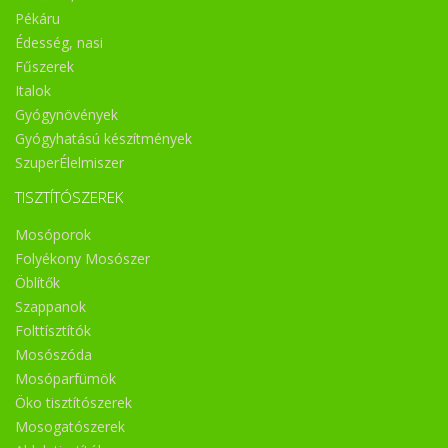
Pékáru
Édesség, nasi
Fűszerek
Italok
Gyógynövények
Gyógyhatású készítmények
SzuperÉlelmiszer
TISZTÍTÓSZEREK
Mosóporok
Folyékony Mosószer
Öblítők
Szappanok
Folttísztítók
Mosószóda
Mosóparfümök
Öko tisztítószerek
Mosogatószerek