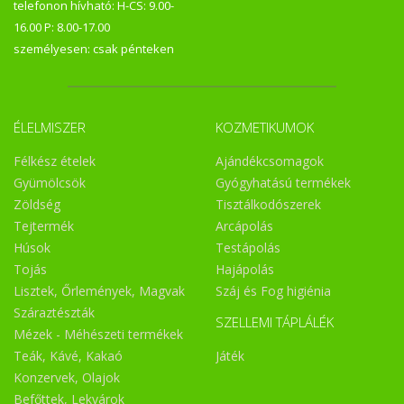
telefonon hívható: H-CS: 9.00-
16.00 P: 8.00-17.00
személyesen: csak pénteken
ÉLELMISZER
KOZMETIKUMOK
Félkész ételek
Ajándékcsomagok
Gyümölcsök
Gyógyhatású termékek
Zöldség
Tisztálkodószerek
Tejtermék
Arcápolás
Húsok
Testápolás
Tojás
Hajápolás
Lisztek, Őrlemények, Magvak
Száj és Fog higiénia
Száraztészták
SZELLEMI TÁPLÁLÉK
Mézek - Méhészeti termékek
Teák, Kávé, Kakaó
Játék
Konzervek, Olajok
Befőttek, Lekvárok