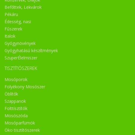
Befőttek, Lekvárok
Pékáru
Édesség, nasi
Fűszerek
Italok
Gyógynövények
Gyógyhatású készítmények
SzuperÉlelmiszer
TISZTÍTÓSZEREK
Mosóporok
Folyékony Mosószer
Öblítők
Szappanok
Folttísztítók
Mosószóda
Mosóparfümök
Öko tisztítószerek