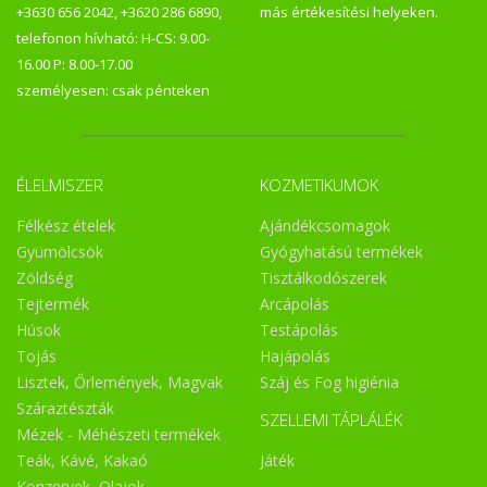
+3630 656 2042, +3620 286 6890,
más értékesítési helyeken.
telefonon hívható: H-CS: 9.00-
16.00 P: 8.00-17.00
személyesen: csak pénteken
ÉLELMISZER
KOZMETIKUMOK
Félkész ételek
Ajándékcsomagok
Gyümölcsök
Gyógyhatású termékek
Zöldség
Tisztálkodószerek
Tejtermék
Arcápolás
Húsok
Testápolás
Tojás
Hajápolás
Lisztek, Őrlemények, Magvak
Száj és Fog higiénia
Száraztészták
SZELLEMI TÁPLÁLÉK
Mézek - Méhészeti termékek
Teák, Kávé, Kakaó
Játék
Konzervek, Olajok