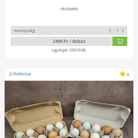
ízletesek is. Mivel többféle fajtájú tyúk gondoskodik róluk
(Cream Legbar, Shaver Farm, Itáliai, Australorp), a dobozban
mindig színes válogatás vár: a világoskéktől egészen a
mélyebb barnáig. Természetes, tápanyagdús tojások - pont
úgy, ahogy a természet megalkotta.
2400 Ft / doboz
200 Ft/db
Radocsai
4