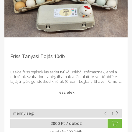
Friss Tanyasi Tojás 10db
Ezek a friss tojások kis erdei tyúkólunkból származnak, ahol a
csirkéink szabadon kapirgálhatnak a fák alatt. Mivel többféle
fajtájú tyúk gondoskodik róluk (Cream Legbar, Shaver Farm,
Itáliai, Australorp, Marans), a tojások színe is változatosak - a
világoskéktől a mélyebb barnáig. Ízletes, tápanyagdús tojások,
ahogy a természet megalkotta!
2000 Ft / doboz
200 Ft/db