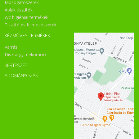
Mosogatószerek
Ablak tisztítók
Wc higiéniai termékek
Tisztító és felmosószerek
KÉZMŰVES TERMÉKEK
Varrás
Dísztárgy, dekoráció
KERTÉSZET
ADOMÁNYOZÁS