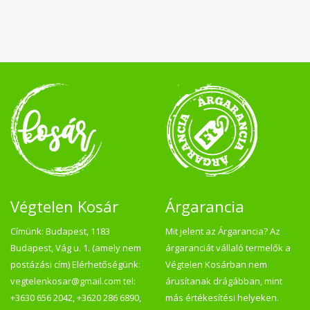
Végtelen Kosár
Árgarancia
Címünk: Budapest, 1183
Mit jelent az Árgarancia? Az
Budapest, Vág u. 1. (amely nem
árgaranciát vállaló termelők a
postázási cím) Elérhetőségünk:
Végtelen Kosárban nem
vegtelenkosar@gmail.com tel:
árusítanak drágábban, mint
+3630 656 2042, +3620 286 6890,
más értékesítési helyeken.