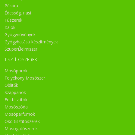
Pékáru
Édesség, nasi
Fűszerek
Italok
Gyógynövények
Gyógyhatású készítmények
SzuperÉlelmiszer
TISZTÍTÓSZEREK
Mosóporok
Folyékony Mosószer
Öblítők
Szappanok
Folttísztítók
Mosószóda
Mosóparfümök
Öko tisztítószerek
Mosogatószerek