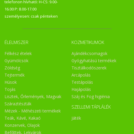
telefonon hívható: H-CS: 9.00-
16.00 P: 8.00-17.00
személyesen: csak pénteken
ÉLELMISZER
KOZMETIKUMOK
Félkész ételek
Ajándékcsomagok
Gyümölcsök
Gyógyhatású termékek
Zöldség
Tisztálkodószerek
Tejtermék
Arcápolás
Húsok
Testápolás
Tojás
Hajápolás
Lisztek, Őrlemények, Magvak
Száj és Fog higiénia
Száraztészták
SZELLEMI TÁPLÁLÉK
Mézek - Méhészeti termékek
Teák, Kávé, Kakaó
Játék
Konzervek, Olajok
Befőttek, Lekvárok