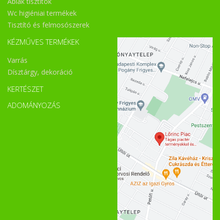
Ablak tisztítók
Wc higiéniai termékek
Tisztító és felmosószerek
KÉZMŰVES TERMÉKEK
Varrás
Dísztárgy, dekoráció
KERTÉSZET
ADOMÁNYOZÁS