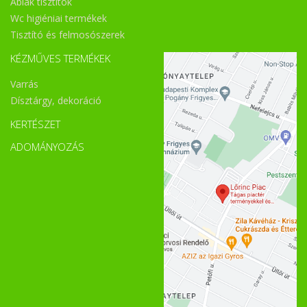
Ablak tisztítók
Wc higiéniai termékek
Tisztító és felmosószerek
KÉZMŰVES TERMÉKEK
Varrás
Dísztárgy, dekoráció
KERTÉSZET
ADOMÁNYOZÁS