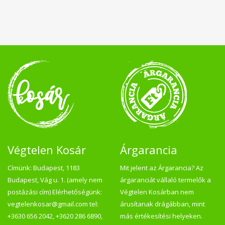
Végtelen Kosár
Árgarancia
Címünk: Budapest, 1183
Mit jelent az Árgarancia? Az
Budapest, Vág u. 1. (amely nem
árgaranciát vállaló termelők a
postázási cím) Elérhetőségünk:
Végtelen Kosárban nem
vegtelenkosar@gmail.com tel:
árusítanak drágábban, mint
+3630 656 2042, +3620 286 6890,
más értékesítési helyeken.