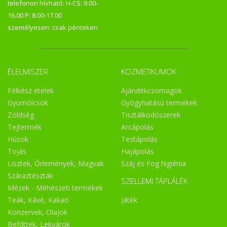
telefonon hívható: H-CS: 9.00-
16.00 P: 8.00-17.00
személyesen: csak pénteken
ÉLELMISZER
KOZMETIKUMOK
Félkész ételek
Ajándékcsomagok
Gyümölcsök
Gyógyhatású termékek
Zöldség
Tisztálkodószerek
Tejtermék
Arcápolás
Húsok
Testápolás
Tojás
Hajápolás
Lisztek, Őrlemények, Magvak
Száj és Fog higiénia
Száraztészták
SZELLEMI TÁPLÁLÉK
Mézek - Méhészeti termékek
Teák, Kávé, Kakaó
Játék
Konzervek, Olajok
Befőttek, Lekvárok