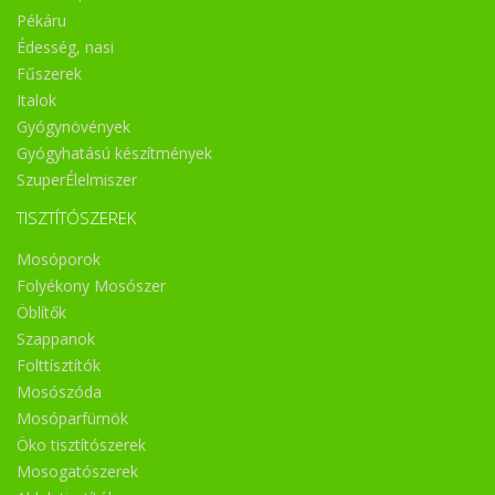
Pékáru
Édesség, nasi
Fűszerek
Italok
Gyógynövények
Gyógyhatású készítmények
SzuperÉlelmiszer
TISZTÍTÓSZEREK
Mosóporok
Folyékony Mosószer
Öblítők
Szappanok
Folttísztítók
Mosószóda
Mosóparfümök
Öko tisztítószerek
Mosogatószerek