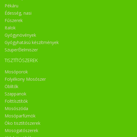
Pékáru
Édesség, nasi
Fűszerek
Italok
Gyógynövények
Gyógyhatású készítmények
SzuperÉlelmiszer
TISZTÍTÓSZEREK
Mosóporok
Folyékony Mosószer
Öblítők
Szappanok
Folttísztítók
Mosószóda
Mosóparfümök
Öko tisztítószerek
Mosogatószerek