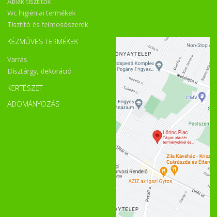
Ablak tisztítók
Wc higiéniai termékek
Tisztító és felmosószerek
KÉZMŰVES TERMÉKEK
Varrás
Dísztárgy, dekoráció
KERTÉSZET
ADOMÁNYOZÁS