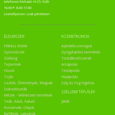
telefonon hívható: H-CS: 9.00-
16.00 P: 8.00-17.00
személyesen: csak pénteken
ÉLELMISZER
KOZMETIKUMOK
Félkész ételek
Ajándékcsomagok
Gyümölcsök
Gyógyhatású termékek
Zöldség
Tisztálkodószerek
Tejtermék
Arcápolás
Húsok
Testápolás
Tojás
Hajápolás
Lisztek, Őrlemények, Magvak
Száj és Fog higiénia
Száraztészták
SZELLEMI TÁPLÁLÉK
Mézek - Méhészeti termékek
Teák, Kávé, Kakaó
Játék
Konzervek, Olajok
Befőttek, Lekvárok