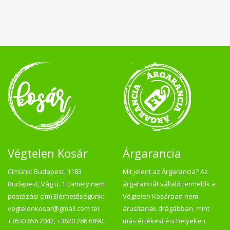
Végtelen Kosár
Árgarancia
Címünk: Budapest, 1183
Mit jelent az Árgarancia? Az
Budapest, Vág u. 1. (amely nem
árgaranciát vállaló termelők a
postázási cím) Elérhetőségünk:
Végtelen Kosárban nem
vegtelenkosar@gmail.com tel:
árusítanak drágábban, mint
+3630 656 2042, +3620 286 6890,
más értékesítési helyeken.