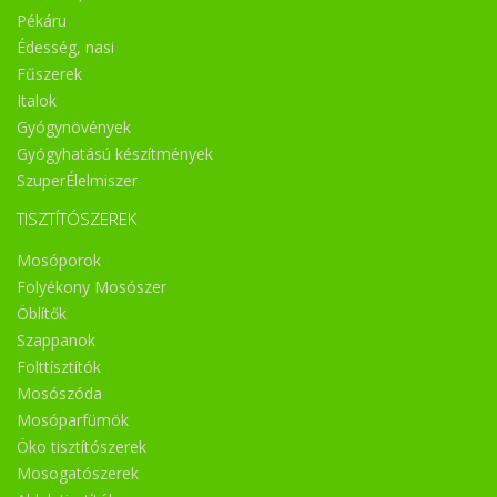
Pékáru
Édesség, nasi
Fűszerek
Italok
Gyógynövények
Gyógyhatású készítmények
SzuperÉlelmiszer
TISZTÍTÓSZEREK
Mosóporok
Folyékony Mosószer
Öblítők
Szappanok
Folttísztítók
Mosószóda
Mosóparfümök
Öko tisztítószerek
Mosogatószerek