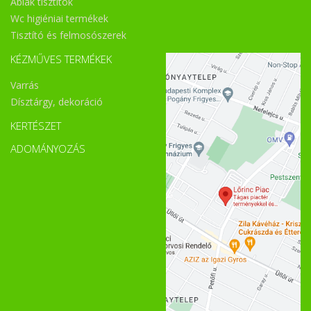
Ablak tisztítók
Wc higiéniai termékek
Tisztító és felmosószerek
KÉZMŰVES TERMÉKEK
Varrás
Dísztárgy, dekoráció
KERTÉSZET
ADOMÁNYOZÁS