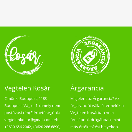
Végtelen Kosár
Árgarancia
Címünk: Budapest, 1183
Mit jelent az Árgarancia? Az
Budapest, Vág u. 1. (amely nem
árgaranciát vállaló termelők a
postázási cím) Elérhetőségünk:
Végtelen Kosárban nem
vegtelenkosar@gmail.com tel:
árusítanak drágábban, mint
+3630 656 2042, +3620 286 6890,
más értékesítési helyeken.