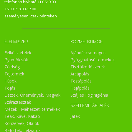
telefonon hívható: H-CS: 9.00-
16.00 P: 8.00-17.00
személyesen: csak pénteken
ÉLELMISZER
KOZMETIKUMOK
Félkész ételek
Ajándékcsomagok
Gyümölcsök
Gyógyhatású termékek
Zöldség
Tisztálkodószerek
Tejtermék
Arcápolás
Húsok
Testápolás
Tojás
Hajápolás
Lisztek, Őrlemények, Magvak
Száj és Fog higiénia
Száraztészták
SZELLEMI TÁPLÁLÉK
Mézek - Méhészeti termékek
Teák, Kávé, Kakaó
Játék
Konzervek, Olajok
Befőttek, Lekvárok