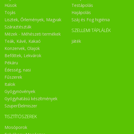
Húsok
Testápolás
Tojás
Hajápolás
Lisztek, Őrlemények, Magvak
Száj és Fog higiénia
Száraztészták
SZELLEMI TÁPLÁLÉK
Mézek - Méhészeti termékek
Teák, Kávé, Kakaó
Játék
Konzervek, Olajok
Befőttek, Lekvárok
Pékáru
Édesség, nasi
Fűszerek
Italok
Gyógynövények
Gyógyhatású készítmények
SzuperÉlelmiszer
TISZTÍTÓSZEREK
Mosóporok