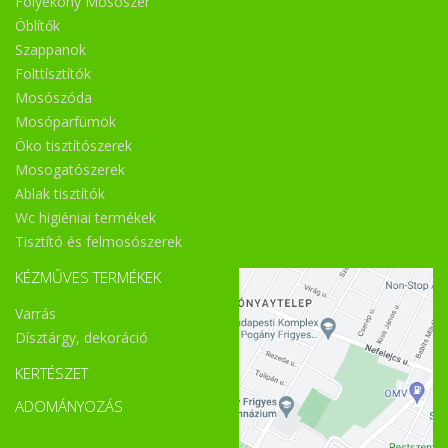
Folyékony Mosószer
Öblítők
Szappanok
Folttísztítók
Mosószóda
Mosóparfümök
Öko tisztítószerek
Mosogatószerek
Ablak tisztítók
Wc higiéniai termékek
Tisztító és felmosószerek
KÉZMŰVES TERMÉKEK
Varrás
Dísztárgy, dekoráció
KERTÉSZET
ADOMÁNYOZÁS