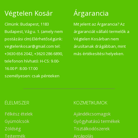
Végtelen Kosár
Árgarancia
Címünk: Budapest, 1183
Mit jelent az Árgarancia? Az
Budapest, Vág u. 1. (amely nem
árgaranciát vállaló termelők a
postázási cím) Elérhetőségünk:
Végtelen Kosárban nem
vegtelenkosar@gmail.com tel:
árusítanak drágábban, mint
+3630 656 2042, +3620 286 6890,
más értékesítési helyeken.
telefonon hívható: H-CS: 9.00-
16.00 P: 8.00-17.00
személyesen: csak pénteken
ÉLELMISZER
KOZMETIKUMOK
Félkész ételek
Ajándékcsomagok
Gyümölcsök
Gyógyhatású termékek
Zöldség
Tisztálkodószerek
Tejtermék
Arcápolás