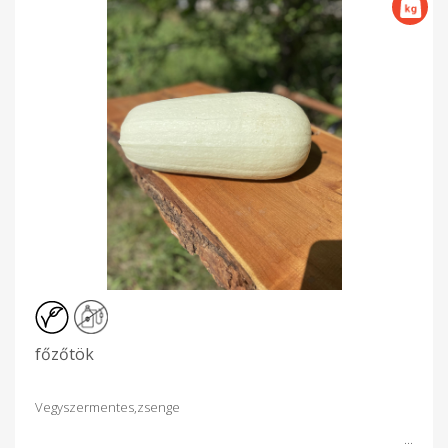
főzőtök
Vegyszermentes,zsenge