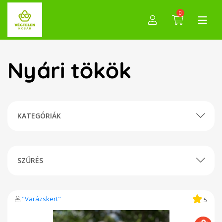
0
Nyári tökök
KATEGÓRIÁK
SZŰRÉS
"Varázskert"
5