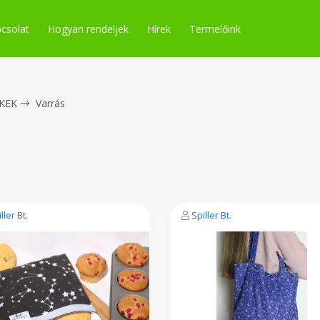
csolat
Hogyan rendeljek
Hírek
Termelőink
KEK
Varrás
ller Bt.
Spiller Bt.