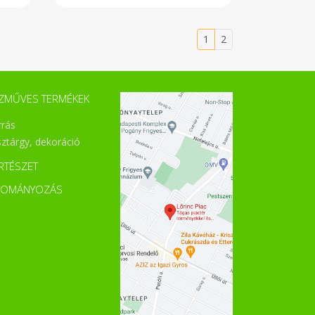
lt
nyersvászon anyagból és
is
áttetsző, hálós textilből készültek,
ár
hogy a pénztáros is lássa, miket
és
tettél bele. Tetején praktikus
1
2
sz
összehúzó és rugós rögzítő zárja
on
le a zsinórt, hogy könnyen ki-be
tó
lehessen zárni az ökozsák száját.
gy
Az esztétikusabb összképért
tő
csipkemintát varrtunk a zsákok
ZMŰVES TERMÉKEK
tő
egyik oldalára, így a csinos
ek
megjelenés garantálja, hogy sose
rrás
va
felejtsd otthon őket. Tisztításuk
ál
nagyon egyszerű, ha
sztárgy, dekoráció
összekoszolódnának, csak mosd
ki őket mosógépben, maximum
RTÉSZET
40 fokon! Terhelhetősége max.
0,75 kg! A textilzsák telepakolva
DOMÁNYOZÁS
ne feszüljön! A zsák a paprikákat
nem tartalmazza, csak
szemléltető elemek