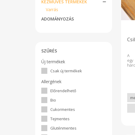
KÉZMŰVES TERMÉKEK
Varrás
ADOMÁNYOZÁS
Csi
SZŰRÉS
A c
egy 
Új termékek
hár
hel
Csak új termékek
Has
sze
Allergének
val
zöl
Előrendelhető
csom
kü
Bio
pam
élel
Cukormentes
pedi
mel
Tejmentes
jele
irá
Gluténmentes
rögz