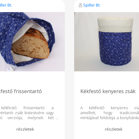
ehetőleg ne folyjon ki belőle
ller Bt.
Spiller Bt.
rtalma. A belső rész
ajdonságának köszönhetően
nyen letörölhetőek nedves
y akár száraz szivaccsal az
leges foltok. Sőt, ha nagyon
olyna és ragadna szósz vagy
ár, akár 60 fokon is mosható
ógépben. Használd reggelid,
óraid, uzsonnád vagy
olnivalód csomagolására ezt
nack bag-et és nem csak
nyezettudatos, hanem
di is leszel. A csillagképes
itasak maximum 60 fokon
ható, pamutvászon oldaláról
mális hőfokon vasalható, ám
 szükséges.
festő frissentartó
Kékfestő kenyeres zsák
ékfestő frissentartó a
A kékfestő kenyeres zs
értartó zsák kistestvére vagy
amellett, hogy tradicionál
zó verziója, melynek két
mintájával feldobja a konyhánka
ge gondoskodik arról, hogy a
környezetbarát termék is, hi
e tárolt pékáru minél tovább
használatával mellőzhetjük
a maradjon. Külső, mintás
műanyag kenyeres zacskókat.
ege pamutvászon, belső,
zsákot 4 különálló rétegb