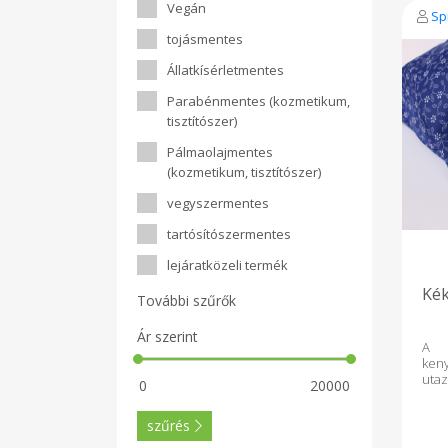
Vegán
és l
Spi
ta
tojásmentes
tul
kön
Állatkísérletmentes
vag
eset
Parabénmentes (kozmetikum,
kif
lekv
tisztítószer)
mos
Pálmaolajmentes
tíz
nass
(kozmetikum, tisztítószer)
a s
kör
vegyszermentes
egye
uzs
tartósítószermentes
mos
mini
lejáratközeli termék
nem
Kék
További szűrők
Ár szerint
A k
keny
uta
réte
benn
szűrés
puh
rét