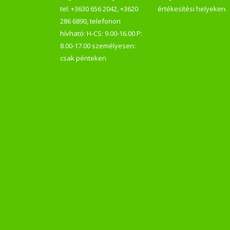
tel: +3630 656 2042, +3620
értékesítési helyeken.
286 6890, telefonon
hívható: H-CS: 9.00-16.00 P:
8.00-17.00 személyesen:
csak pénteken