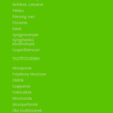
Befőttek, Lekvárok
Pékáru
Édesség, nasi
Fűszerek
Italok
Gyógynövények
Gyógyhatású
készítmények
SzuperÉlelmiszer
TISZTÍTÓSZEREK
Mosóporok
Folyékony Mosószer
Öblítők
Szappanok
Folttísztítók
Mosószóda
Mosóparfümök
Öko tisztítószerek