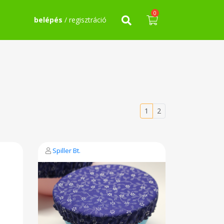
0
belépés
/ regisztráció
1
2
Spiller Bt.