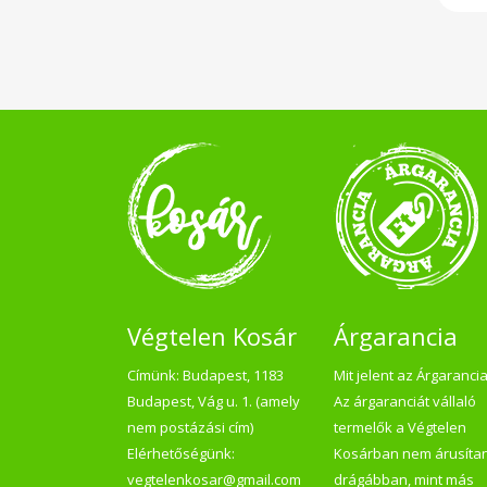
elfé
Vid
nag
fel
sem
pék
agg
szat
40 
Folt
hasz
ha
Szá
leve
Tis
nye
kivá
után
nor
Végtelen Kosár
Árgarancia
Címünk: Budapest, 1183
Mit jelent az Árgaranci
Budapest, Vág u. 1. (amely
Az árgaranciát vállaló
nem postázási cím)
termelők a Végtelen
Elérhetőségünk:
Kosárban nem árusíta
vegtelenkosar@gmail.com
drágábban, mint más