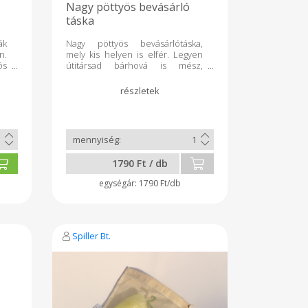
Nagy pöttyös bevásárló
táska
ák
Nagy pöttyös bevásárlótáska,
n.
mely kis helyen is elfér. Legyen
s
útitársad bárhová is mész,
ly
leginkább, ha bevásárlást
s.
tervezel. Kicsire összehajtható,
tű
így nem foglal sok helyet, könnyű,
k,
strapabíró és mosható. Nem is
ut
kell ennél több, ha mellőzni
is
szeretnéd a sok műanyag
en
hulladékot, reklámtáskát.
e,
Teherbírása kb. 5 kg.
1790 Ft / db
ru
bb
1790 Ft/db
 a
ek
gy
az
Spiller Bt.
bb
an
ek
60
k,
t,
n.