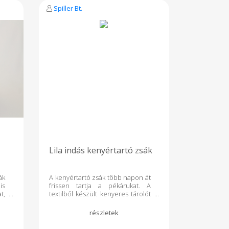
érdekében kerüljük.
Spiller Bt.
Lila indás kenyértartó zsák
ák
A kenyértartó zsák több napon át
is
frissen tartja a pékárukat. A
t,
textilből készült kenyeres tárolót
sz
négy rétegből készítettük. Belső
 a
része 100% nyersvászon textil,
 A
külső része pedig pékáru mintás
ől
pamutvászon. Két pamut réteg