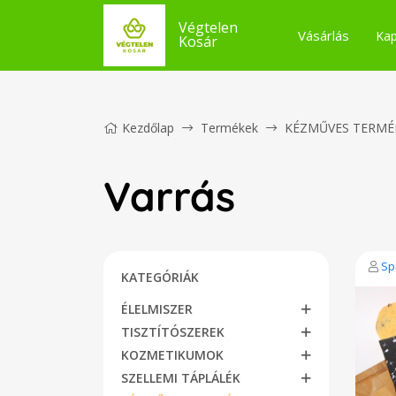
Végtelen
Vásárlás
Kap
Kosár
Kezdőlap
Termékek
KÉZMŰVES TERMÉ
Varrás
Spi
KATEGÓRIÁK
ÉLELMISZER
TISZTÍTÓSZEREK
KOZMETIKUMOK
SZELLEMI TÁPLÁLÉK