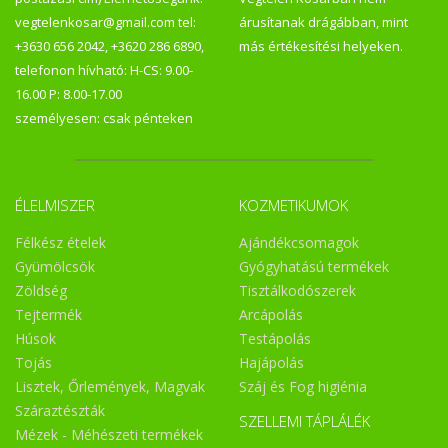
vegtelenkosar@gmail.com tel:
árusítanak drágábban, mint
+3630 656 2042, +3620 286 6890,
más értékesítési helyeken.
telefonon hívható: H-CS: 9.00-
16.00 P: 8.00-17.00
személyesen: csak pénteken
ÉLELMISZER
KOZMETIKUMOK
Félkész ételek
Ajándékcsomagok
Gyümölcsök
Gyógyhatású termékek
Zöldség
Tisztálkodószerek
Tejtermék
Arcápolás
Húsok
Testápolás
Tojás
Hajápolás
Lisztek, Őrlemények, Magvak
Száj és Fog higiénia
Száraztészták
SZELLEMI TÁPLÁLÉK
Mézek - Méhészeti termékek