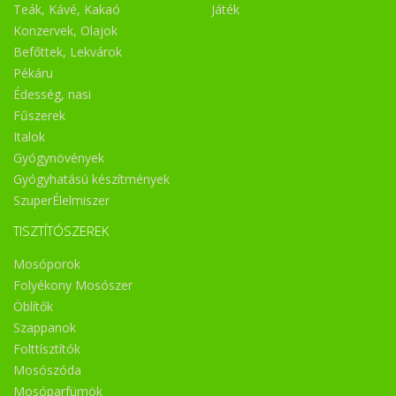
Teák, Kávé, Kakaó
Játék
Konzervek, Olajok
Befőttek, Lekvárok
Pékáru
Édesség, nasi
Fűszerek
Italok
Gyógynövények
Gyógyhatású készítmények
SzuperÉlelmiszer
TISZTÍTÓSZEREK
Mosóporok
Folyékony Mosószer
Öblítők
Szappanok
Folttísztítók
Mosószóda
Mosóparfümök