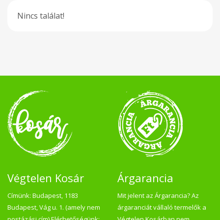
Nincs találat!
Végtelen Kosár
Árgarancia
Címünk: Budapest, 1183
Mit jelent az Árgarancia? Az
Budapest, Vág u. 1. (amely nem
árgaranciát vállaló termelők a
postázási cím) Elérhetőségünk:
Végtelen Kosárban nem