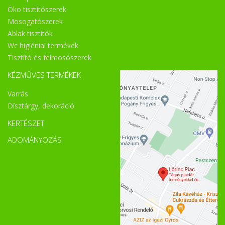
Öko tisztítószerek
Mosogatószerek
Ablak tisztítók
Wc higiéniai termékek
Tisztító és felmosószerek
KÉZMŰVES TERMÉKEK
Varrás
Dísztárgy, dekoráció
KERTÉSZET
ADOMÁNYOZÁS