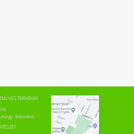
ZMŰVES TERMÉKEK
rrás
sztárgy, dekoráció
RTÉSZET