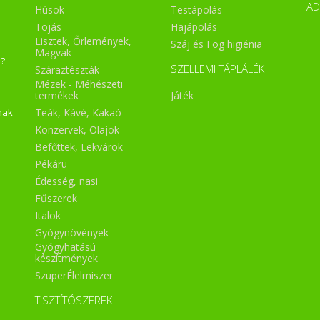
A
Húsok
Testápolás
Tojás
Hajápolás
Lisztek, Őrlemények,
Száj és Fog higiénia
Magvak
a?
SZELLEMI TÁPLÁLÉK
Száraztészták
Mézek - Méhészeti
Játék
termékek
Teák, Kávé, Kakaó
nak
Konzervek, Olajok
Befőttek, Lekvárok
Pékáru
Édesség, nasi
Fűszerek
Italok
Gyógynövények
Gyógyhatású
készítmények
SzuperÉlelmiszer
TISZTÍTÓSZEREK