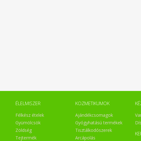
ÉLELMISZER
KOZMETIKUMOK
KÉ
Félkész ételek
Ajándékcsomagok
Va
Gyümölcsök
Gyógyhatású termékek
Dí
Zöldség
Tisztálkodószerek
KE
Tejtermék
Arcápolás