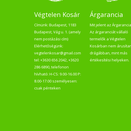
Végtelen Kosár
Árgarancia
Címünk: Budapest, 1183
Mit jelent az Árgaranci
Budapest, Vág u. 1. (amely
Az árgaranciát vállaló
nem postázási cím)
termelők a Végtelen
Elérhetőségünk:
Kosárban nem árusíta
vegtelenkosar@gmail.com
drágábban, mint más
tel: +3630 656 2042, +3620
értékesítési helyeken.
286 6890, telefonon
hívható: H-CS: 9.00-16.00 P:
8.00-17.00 személyesen:
csak pénteken