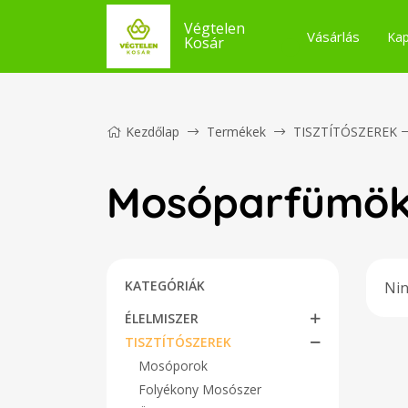
Végtelen
Vásárlás
Kap
Kosár
Kezdőlap
Termékek
TISZTÍTÓSZEREK
Mosóparfümö
KATEGÓRIÁK
Nin
ÉLELMISZER
TISZTÍTÓSZEREK
Mosóporok
Folyékony Mosószer