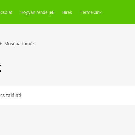
csolat
Hogyan rendeljek
Hírek
Termelőink
Mosóparfümök
k
cs találat!