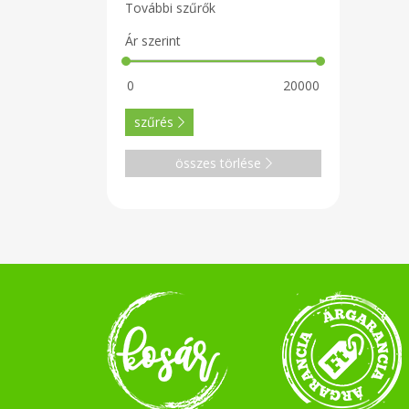
További szűrők
Ár szerint
szűrés
összes törlése