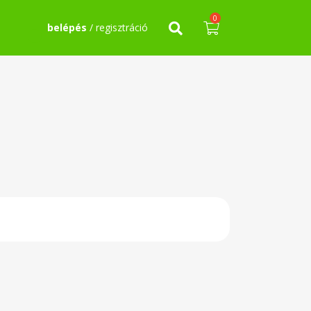
0
belépés
/ regisztráció