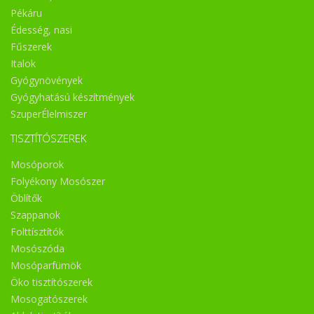
Pékáru
Édesség, nasi
Fűszerek
Italok
Gyógynövények
Gyógyhatású készítmények
SzuperÉlelmiszer
TISZTÍTÓSZEREK
Mosóporok
Folyékony Mosószer
Öblítők
Szappanok
Folttísztítók
Mosószóda
Mosóparfümök
Öko tisztítószerek
Mosogatószerek