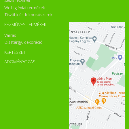
Ablak tisztítók
Wc higiéniai termékek
Tisztító és felmosószerek
KÉZMŰVES TERMÉKEK
Varrás
Dísztárgy, dekoráció
KERTÉSZET
ADOMÁNYOZÁS