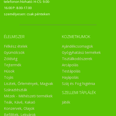
telefonon hívható: H-CS: 9.00-
16.00 P: 8.00-17.00
személyesen: csak pénteken
ÉLELMISZER
KOZMETIKUMOK
Félkész ételek
Ajándékcsomagok
Gyümölcsök
Gyógyhatású termékek
Zöldség
Tisztálkodószerek
Tejtermék
Arcápolás
Húsok
Testápolás
Tojás
Hajápolás
Lisztek, Őrlemények, Magvak
Száj és Fog higiénia
Száraztészták
SZELLEMI TÁPLÁLÉK
Mézek - Méhészeti termékek
Teák, Kávé, Kakaó
Játék
Konzervek, Olajok
Befőttek, Lekvárok