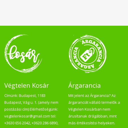
Végtelen Kosár
Árgarancia
Címünk: Budapest, 1183
Mit jelent az Árgarancia? Az
Budapest, Vág u. 1. (amely nem
árgaranciát vállaló termelők a
postázási cím) Elérhetőségünk:
Végtelen Kosárban nem
vegtelenkosar@gmail.com tel:
árusítanak drágábban, mint
+3630 656 2042, +3620 286 6890,
más értékesítési helyeken.