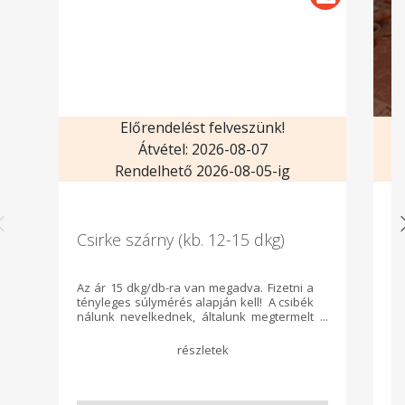
Előrendelést felveszünk!
Átvétel: 2026-08-07
Rendelhető 2026-08-05-ig
Csirke szárny (kb. 12-15 dkg)
H
Az ár 15 dkg/db-ra van megadva. Fizetni a
Ka
tényleges súlymérés alapján kell! A csibék
ne
nálunk nevelkednek, általunk megtermelt
mo
terményen nevelkednek. Magunk vágjuk,
to
bontjuk és értékesítjük. Jó szívvel ajánljuk
M-
mindenkinek!
mi
s
t
kö