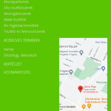
Mosóparfümök
Öko tisztítószerek
Mosogatószerek
Ablak tisztítók
Wc higiéniai termékek
Tisztító és felmosószerek
KÉZMŰVES TERMÉKEK
Varrás
Dísztárgy, dekoráció
KERTÉSZET
ADOMÁNYOZÁS