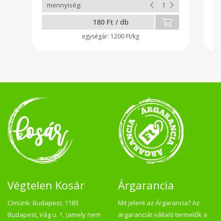
180 Ft / db
1200 Ft/kg
Végtelen Kosár
Árgarancia
Címünk: Budapest, 1183
Mit jelent az Árgarancia? Az
Budapest, Vág u. 1. (amely nem
árgaranciát vállaló termelők a