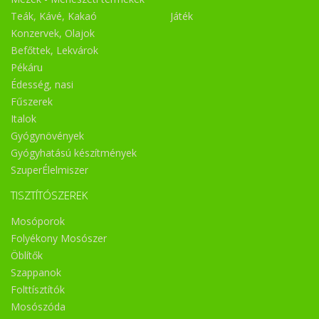
Teák, Kávé, Kakaó
Játék
Konzervek, Olajok
Befőttek, Lekvárok
Pékáru
Édesség, nasi
Fűszerek
Italok
Gyógynövények
Gyógyhatású készítmények
SzuperÉlelmiszer
TISZTÍTÓSZEREK
Mosóporok
Folyékony Mosószer
Öblítők
Szappanok
Folttísztítók
Mosószóda