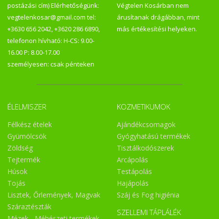
postázási cím) Elérhetőségünk:
Végtelen Kosárban nem
vegtelenkosar@gmail.com tel:
árusítanak drágábban, mint
+3630 656 2042, +3620 286 6890,
más értékesítési helyeken.
telefonon hívható: H-CS: 9.00-
16.00 P: 8.00-17.00
személyesen: csak pénteken
ÉLELMISZER
KOZMETIKUMOK
Félkész ételek
Ajándékcsomagok
Gyümölcsök
Gyógyhatású termékek
Zöldség
Tisztálkodószerek
Tejtermék
Arcápolás
Húsok
Testápolás
Tojás
Hajápolás
Lisztek, Őrlemények, Magvak
Száj és Fog higiénia
Száraztészták
SZELLEMI TÁPLÁLÉK
Mézek - Méhészeti termékek