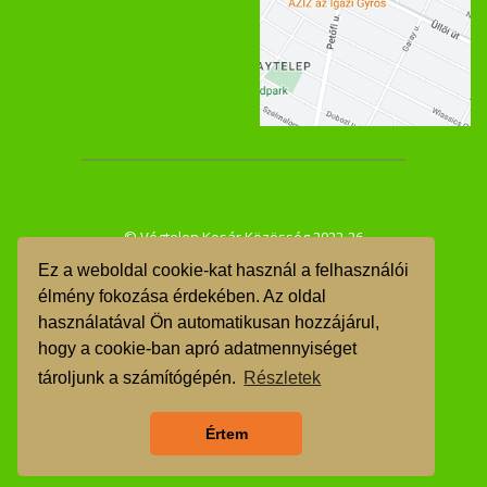
© Végtelen Kosár Közösség 2022-26
Ez a weboldal cookie-kat használ a felhasználói
ÁSZF
élmény fokozása érdekében. Az oldal
használatával Ön automatikusan hozzájárul,
GDPR
hogy a cookie-ban apró adatmennyiséget
TMR
tároljunk a számítógépén.
Részletek
Árgarancia
Értem