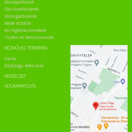
Mosóparfümök
Öko tisztítószerek
Mosogatószerek
Ablak tisztítók
Wc higiéniai termékek
Tisztító és felmosószerek
KÉZMŰVES TERMÉKEK
Varrás
Dísztárgy, dekoráció
KERTÉSZET
ADOMÁNYOZÁS