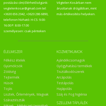
postázási cím) Elérhetőségünk:
Végtelen Kosárban nem
vegtelenkosar@gmail.com tel:
árusítanak drágábban, mint
+3630 656 2042, +3620 286 6890,
más értékesítési helyeken.
telefonon hívható: H-CS: 9.00-
16.00 P: 8.00-17.00
személyesen: csak pénteken
ÉLELMISZER
KOZMETIKUMOK
Félkész ételek
Ajándékcsomagok
Gyümölcsök
Gyógyhatású termékek
Zöldség
Tisztálkodószerek
Tejtermék
Arcápolás
Húsok
Testápolás
Tojás
Hajápolás
Lisztek, Őrlemények, Magvak
Száj és Fog higiénia
Száraztészták
SZELLEMI TÁPLÁLÉK
Mézek - Méhészeti termékek