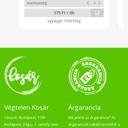
375 Ft / db
1500 Ft/kg
Végtelen Kosár
Árgarancia
Címünk: Budapest, 1183
Mit jelent az Árgarancia? Az
Budapest, Vág u. 1. (amely nem
árgaranciát vállaló termelők a