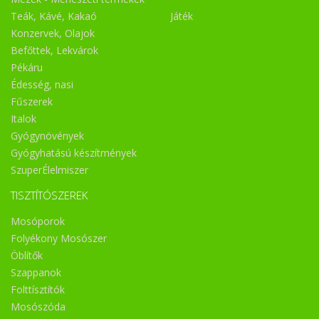
Teák, Kávé, Kakaó
Játék
Konzervek, Olajok
Befőttek, Lekvárok
Pékáru
Édesség, nasi
Fűszerek
Italok
Gyógynövények
Gyógyhatású készítmények
SzuperÉlelmiszer
TISZTÍTÓSZEREK
Mosóporok
Folyékony Mosószer
Öblítők
Szappanok
Folttísztítók
Mosószóda