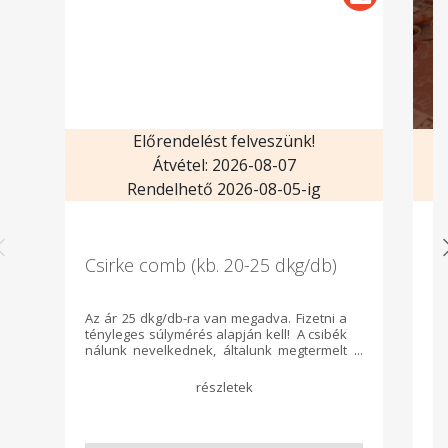
Előrendelést felveszünk!
Átvétel: 2026-08-07
Rendelhető 2026-08-05-ig
Csirke comb (kb. 20-25 dkg/db)
H
Az ár 25 dkg/db-ra van megadva. Fizetni a
Ka
tényleges súlymérés alapján kell! A csibék
ne
nálunk nevelkednek, általunk megtermelt
mo
terményen nevelkednek. Magunk vágjuk,
to
bontjuk és értékesítjük. Jó szívvel ajánljuk
M-
mindenkinek!
mi
s
t
kö