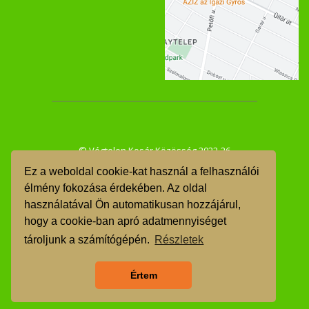
© Végtelen Kosár Közösség 2022-26
Ez a weboldal cookie-kat használ a felhasználói
ÁSZF
élmény fokozása érdekében. Az oldal
használatával Ön automatikusan hozzájárul,
GDPR
hogy a cookie-ban apró adatmennyiséget
TMR
tároljunk a számítógépén.
Részletek
Árgarancia
Értem