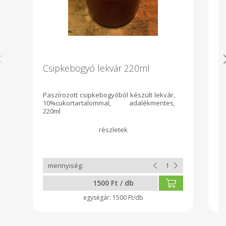
Csipkebogyó lekvár 220ml
C
Paszírozott csipkebogyóból készült lekvár,
Sz
10%cukortartalommal, adalékmentes,
c
220ml
Fe
1500 Ft / db
1500 Ft/db