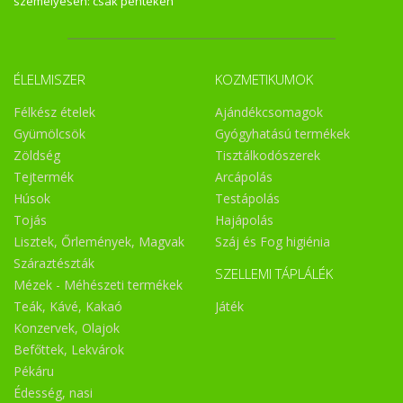
személyesen: csak pénteken
ÉLELMISZER
KOZMETIKUMOK
Félkész ételek
Ajándékcsomagok
Gyümölcsök
Gyógyhatású termékek
Zöldség
Tisztálkodószerek
Tejtermék
Arcápolás
Húsok
Testápolás
Tojás
Hajápolás
Lisztek, Őrlemények, Magvak
Száj és Fog higiénia
Száraztészták
SZELLEMI TÁPLÁLÉK
Mézek - Méhészeti termékek
Teák, Kávé, Kakaó
Játék
Konzervek, Olajok
Befőttek, Lekvárok
Pékáru
Édesség, nasi