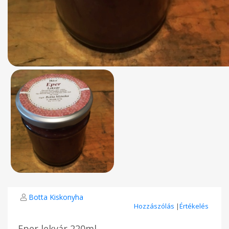
Botta Kiskonyha
Hozzászólás
|
Értékelés
Eper lekvár 220ml