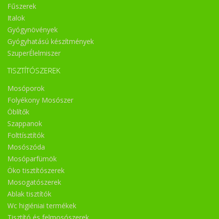
Fűszerek
Italok
Gyógynövények
Gyógyhatású készítmények
SzuperÉlelmiszer
TISZTÍTÓSZEREK
Mosóporok
Folyékony Mosószer
Öblítők
Szappanok
Folttísztítók
Mosószóda
Mosóparfümök
Öko tisztítószerek
Mosogatószerek
Ablak tisztítók
Wc higiéniai termékek
Tisztító és felmosószerek