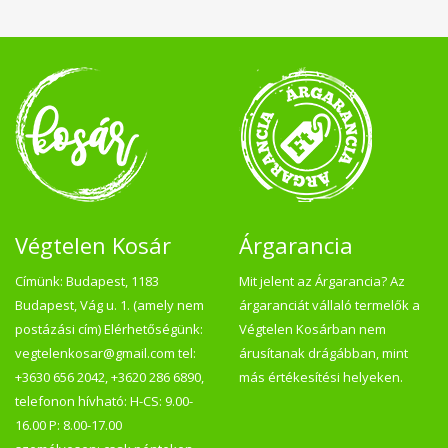
Végtelen Kosár
Árgarancia
Címünk: Budapest, 1183
Mit jelent az Árgarancia? Az
Budapest, Vág u. 1. (amely nem
árgaranciát vállaló termelők a
postázási cím) Elérhetőségünk:
Végtelen Kosárban nem
vegtelenkosar@gmail.com tel:
árusítanak drágábban, mint
+3630 656 2042, +3620 286 6890,
más értékesítési helyeken.
telefonon hívható: H-CS: 9.00-
16.00 P: 8.00-17.00