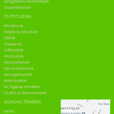
Gyógyhatású készítmények
SzuperÉlelmiszer
TISZTÍTÓSZEREK
Mosóporok
Folyékony Mosószer
Öblítők
Szappanok
Folttísztítók
Mosószóda
Mosóparfümök
Öko tisztítószerek
Mosogatószerek
Ablak tisztítók
Wc higiéniai termékek
Tisztító és felmosószerek
KÉZMŰVES TERMÉKEK
Varrás