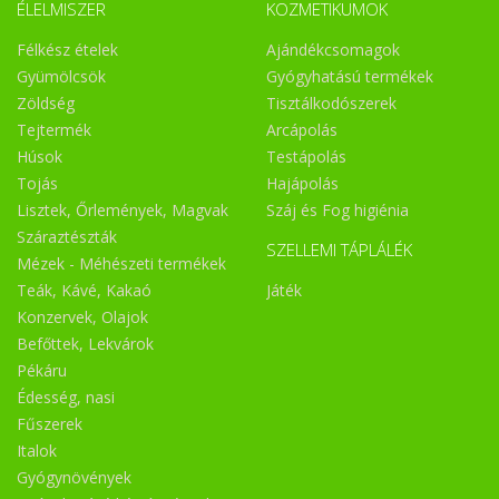
ÉLELMISZER
KOZMETIKUMOK
Félkész ételek
Ajándékcsomagok
Gyümölcsök
Gyógyhatású termékek
Zöldség
Tisztálkodószerek
Tejtermék
Arcápolás
Húsok
Testápolás
Tojás
Hajápolás
Lisztek, Őrlemények, Magvak
Száj és Fog higiénia
Száraztészták
SZELLEMI TÁPLÁLÉK
Mézek - Méhészeti termékek
Teák, Kávé, Kakaó
Játék
Konzervek, Olajok
Befőttek, Lekvárok
Pékáru
Édesség, nasi
Fűszerek
Italok
Gyógynövények