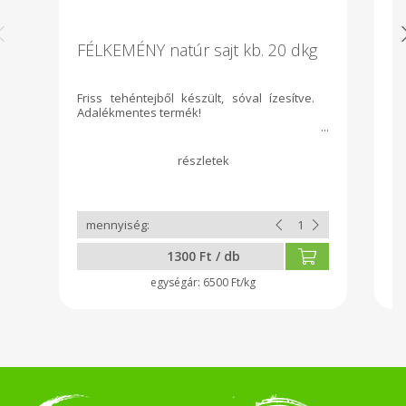
FÉLKEMÉNY natúr sajt kb. 20 dkg
I
m
Friss tehéntejből készült, sóval ízesítve.
Fr
Adalékmentes termék!
g
ad
1300 Ft / db
6500 Ft/kg