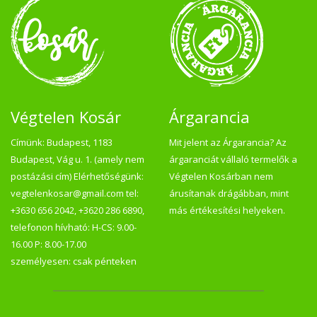
Végtelen Kosár
Árgarancia
Címünk: Budapest, 1183
Mit jelent az Árgarancia? Az
Budapest, Vág u. 1. (amely nem
árgaranciát vállaló termelők a
postázási cím) Elérhetőségünk:
Végtelen Kosárban nem
vegtelenkosar@gmail.com tel:
árusítanak drágábban, mint
+3630 656 2042, +3620 286 6890,
más értékesítési helyeken.
telefonon hívható: H-CS: 9.00-
16.00 P: 8.00-17.00
személyesen: csak pénteken