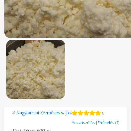
Nagytarcsai Kézműves sajtok
5
Hozzászólás
|
Értékelés (1)
Házi Túró 500 g