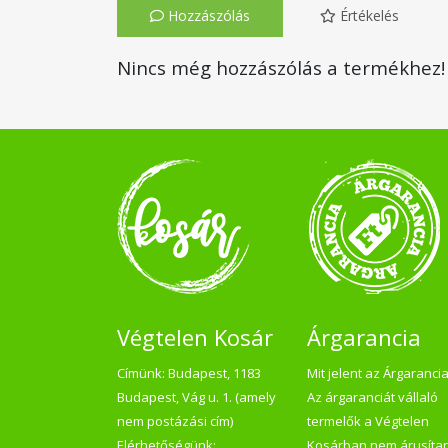
Hozzászólás
Értékelés
Nincs még hozzászólás a termékhez!
Végtelen Kosár
Árgarancia
Címünk: Budapest, 1183
Mit jelent az Árgaranci
Budapest, Vág u. 1. (amely
Az árgaranciát vállaló
nem postázási cím)
termelők a Végtelen
Elérhetőségünk:
Kosárban nem árusíta