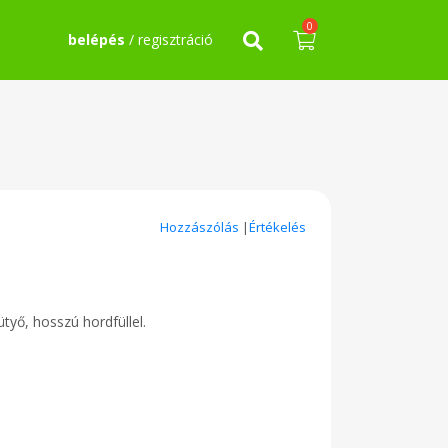
0
belépés
/ regisztráció
Hozzászólás
|
Értékelés
yő, hosszú hordfüllel.