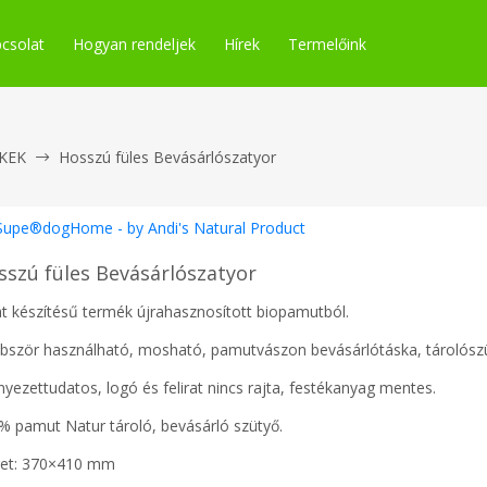
csolat
Hogyan rendeljek
Hírek
Termelőink
KEK
Hosszú füles Bevásárlószatyor
Supe®dogHome - by Andi's Natural Product
sszú füles Bevásárlószatyor
át készítésű termék újrahasznosított biopamutból.
bször használható, mosható, pamutvászon bevásárlótáska, tárolószüt
yezettudatos, logó és felirat nincs rajta, festékanyag mentes.
% pamut Natur tároló, bevásárló szütyő.
et: 370×410 mm