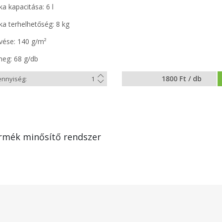
a kapacitása: 6 l
ka terhelhetőség: 8 kg
vése: 140 g/m²
eg: 68 g/db
1800 Ft / db
rmék minősítő rendszer