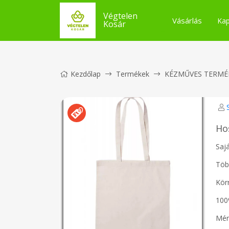
Végtelen
Vásárlás
Kap
Kosár
Kezdőlap
Termékek
KÉZMŰVES TERMÉ
Ho
Saj
Töb
Körn
100
Mér