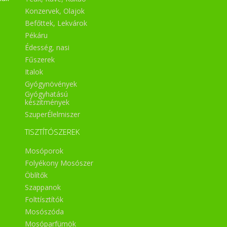
Konzervek, Olajok
Befőttek, Lekvárok
Pékáru
Édesség, nasi
Fűszerek
Italok
Gyógynövények
Gyógyhatású
készítmények
SzuperÉlelmiszer
TISZTÍTÓSZEREK
Mosóporok
Folyékony Mosószer
Öblítők
Szappanok
Folttísztítók
Mosószóda
Mosóparfümök