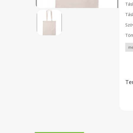
Tásk
Tás
Szö
Töm
Te