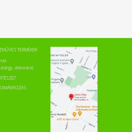
ZMŰVES TERMÉKEK
rrás
sztárgy, dekoráció
RTÉSZET
DOMÁNYOZÁS