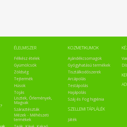
ÉLELMISZER
KOZMETIKUMOK
KÉ
Félkész ételek
Ajándékcsomagok
Va
Gyümölcsök
Gyógyhatású termékek
Dí
Zöldség
Tisztálkodószerek
KE
Tejtermék
Arcápolás
A
Húsok
Testápolás
Tojás
Hajápolás
Lisztek, Őrlemények,
Száj és Fog higiénia
Magvak
a?
SZELLEMI TÁPLÁLÉK
Száraztészták
Mézek - Méhészeti
Játék
termékek
Teák, Kávé, Kakaó
nak