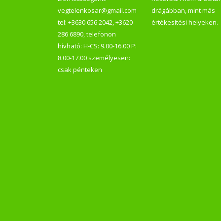
vegtelenkosar@gmail.com
drágábban, mint más
tel: +3630 656 2042, +3620
értékesítési helyeken.
286 6890, telefonon
hívható: H-CS: 9.00-16.00 P:
8.00-17.00 személyesen:
csak pénteken