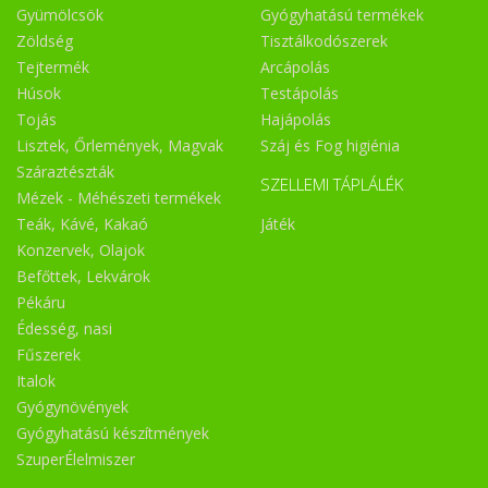
Gyümölcsök
Gyógyhatású termékek
Zöldség
Tisztálkodószerek
Tejtermék
Arcápolás
Húsok
Testápolás
Tojás
Hajápolás
Lisztek, Őrlemények, Magvak
Száj és Fog higiénia
Száraztészták
SZELLEMI TÁPLÁLÉK
Mézek - Méhészeti termékek
Teák, Kávé, Kakaó
Játék
Konzervek, Olajok
Befőttek, Lekvárok
Pékáru
Édesség, nasi
Fűszerek
Italok
Gyógynövények
Gyógyhatású készítmények
SzuperÉlelmiszer