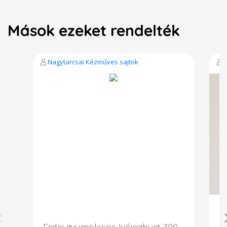
Mások ezeket rendelték
Nagytarcsai Kézműves sajtok
Erdei gyümölcsös Ivójoghurt 300
F