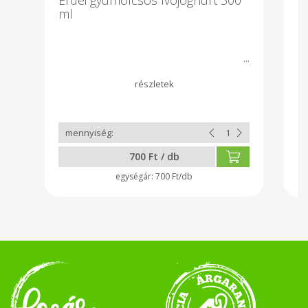
ml
2
Fr
bü
700 Ft / db
700 Ft/db