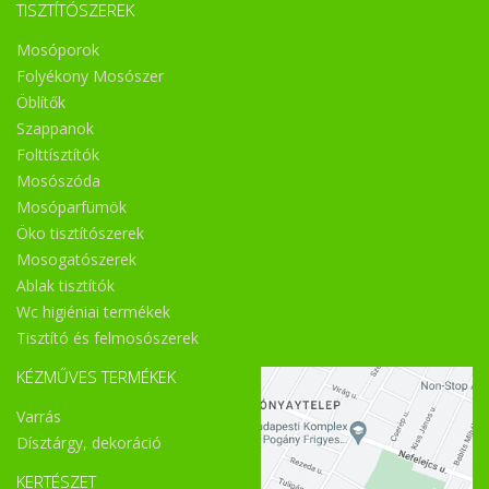
TISZTÍTÓSZEREK
Mosóporok
Folyékony Mosószer
Öblítők
Szappanok
Folttísztítók
Mosószóda
Mosóparfümök
Öko tisztítószerek
Mosogatószerek
Ablak tisztítók
Wc higiéniai termékek
Tisztító és felmosószerek
KÉZMŰVES TERMÉKEK
Varrás
Dísztárgy, dekoráció
KERTÉSZET