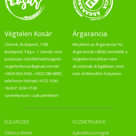
Végtelen Kosár
Árgarancia
Címünk: Budapest, 1183
Mit jelent az Árgarancia? Az
Budapest, Vág u. 1. (amely nem
árgaranciát vállaló termelők a
postázási cím) Elérhetőségünk:
Végtelen Kosárban nem
vegtelenkosar@gmail.com tel:
árusítanak drágábban, mint
+3630 656 2042, +3620 286 6890,
más értékesítési helyeken.
telefonon hívható: H-CS: 9.00-
16.00 P: 8.00-17.00
személyesen: csak pénteken
ÉLELMISZER
KOZMETIKUMOK
Félkész ételek
Ajándékcsomagok