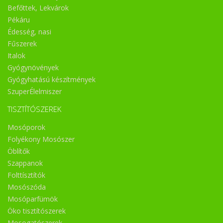
Befőttek, Lekvárok
Pékáru
Édesség, nasi
Fűszerek
Italok
Gyógynövények
Gyógyhatású készítmények
SzuperÉlelmiszer
TISZTÍTÓSZEREK
Mosóporok
Folyékony Mosószer
Öblítők
Szappanok
Folttísztítók
Mosószóda
Mosóparfümök
Öko tisztítószerek
Mosogatószerek