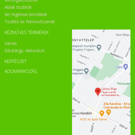
Ablak tisztítók
Wc higiéniai termékek
Tisztító és felmosószerek
KÉZMŰVES TERMÉKEK
Varrás
Dísztárgy, dekoráció
KERTÉSZET
ADOMÁNYOZÁS