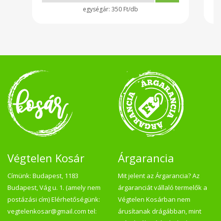
350 Ft/db
Végtelen Kosár
Árgarancia
Címünk: Budapest, 1183
Mit jelent az Árgarancia? Az
Budapest, Vág u. 1. (amely nem
árgaranciát vállaló termelők a
postázási cím) Elérhetőségünk:
Végtelen Kosárban nem
vegtelenkosar@gmail.com tel:
árusítanak drágábban, mint