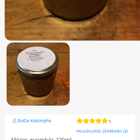
Botta Kiskonyha
5
Hozzászólás
|
Értékelés (2)
Mézes gyömbér 220ml