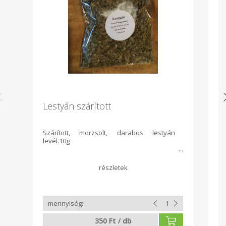
Lestyán szárított
V
Szárított, morzsolt, darabos lestyán
Zs
levél.10g
sh
t
l
cs
350 Ft / db