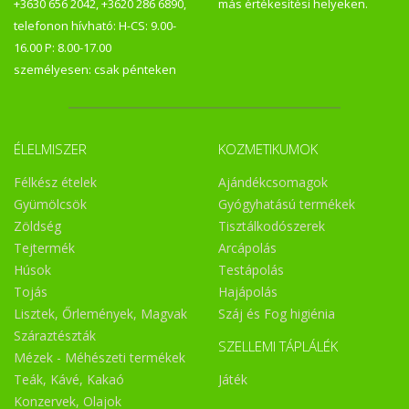
+3630 656 2042, +3620 286 6890,
más értékesítési helyeken.
telefonon hívható: H-CS: 9.00-
16.00 P: 8.00-17.00
személyesen: csak pénteken
ÉLELMISZER
KOZMETIKUMOK
Félkész ételek
Ajándékcsomagok
Gyümölcsök
Gyógyhatású termékek
Zöldség
Tisztálkodószerek
Tejtermék
Arcápolás
Húsok
Testápolás
Tojás
Hajápolás
Lisztek, Őrlemények, Magvak
Száj és Fog higiénia
Száraztészták
SZELLEMI TÁPLÁLÉK
Mézek - Méhészeti termékek
Teák, Kávé, Kakaó
Játék
Konzervek, Olajok