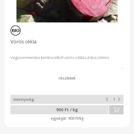
Vörös cékla
Vegyszermentes kertèszetből vörös cékla.Lédús,ízletes.
900 Ft / kg
900 Ft/kg