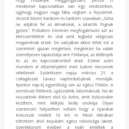
hogy Földanyát meggyógyítsam, persze Ő
mindennel kapcsolatban van egy rendszerben,
úgyhogy nagyon nagy fába vágtam a fejszémet.
Viszont bízom barátom és tanítóm szavaiban „Soha
ne adjátok fel az álmaitokat, a kitartók fognak
győzni.” Próbálom tömören megfogalmazni azt az
életszemléletet és utat amit legbelül világosan
magaménak érzek. De valójában akkor lehet ezt a
szeretetet igazan megérteni, megérezni ha valaki
személyesen tapasztalja ami Földanya, az élőlények
és az én kapcsolatomból árad. Ezeket azért
mondom el előzményként mert tudom nincsenek
véletlenek. Születésem napja március 21. a
csillagászati tavasz napfordulójának mondják.
Ilyenkor nap-éj egyenlőség van az egész Földön. A
természet felébred, ujjászületik, kibontakozik. Na de
visszatérek életem első tíz évére, amit Kolozsvárin
kezdtem, mint Mátyás király unokája. Olyan
szerencsés helyzetben voltam hogy a nyarakat
Kolozsvár mellett 10 km re fekvő Mérában
töltöttem ahol Anyukám egész rokonsága lakott.
Gyerekkorom éveiben a nyári emlékek a