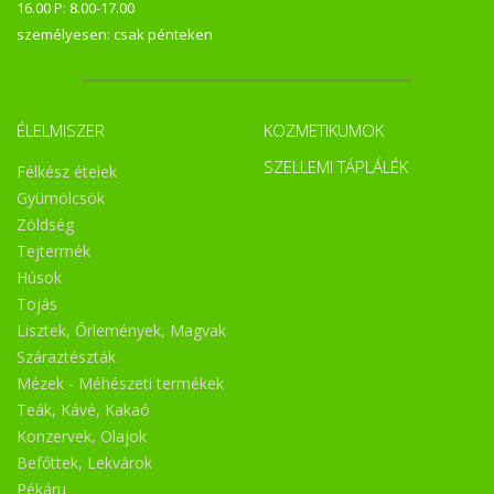
16.00 P: 8.00-17.00
személyesen: csak pénteken
ÉLELMISZER
KOZMETIKUMOK
SZELLEMI TÁPLÁLÉK
Félkész ételek
Gyümölcsök
Zöldség
Tejtermék
Húsok
Tojás
Lisztek, Őrlemények, Magvak
Száraztészták
Mézek - Méhészeti termékek
Teák, Kávé, Kakaó
Konzervek, Olajok
Befőttek, Lekvárok
Pékáru