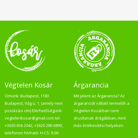
Végtelen Kosár
Árgarancia
Címünk: Budapest, 1183
Mit jelent az Árgarancia? Az
Budapest, Vág u. 1. (amely nem
árgaranciát vállaló termelők a
postázási cím) Elérhetőségünk:
Végtelen Kosárban nem
vegtelenkosar@gmail.com tel:
árusítanak drágábban, mint
+3630 656 2042, +3620 286 6890,
más értékesítési helyeken.
telefonon hívható: H-CS: 9.00-