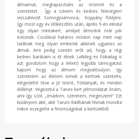
álmaimat, megtapasztalni az örömöt és a
szeretetet . Így a szívem és kedves feleségem
visszahívott Somogyvámosra,. Koppány földjére.
Így most egy év előkészítés után, április 9-én elindul
egy olyan mintakert, amilyet álmodok már pár
évtizede. Csodával határos módon nap mint nap
találnak meg olyan emberek akiknek ugyanez az
álmuk. Ami pedig szintén erőt ad, hogy a régi
kedves barátaim is itt élnek. Lelkileg és fizikailag is
azt gondolom hogy a lehető legjobb támogatást
kapom hogy az álmom megvalósuljon. Igy
szeretném az életem ennek a kertnek szentelni,
elégedetté téve a Jó Istent, Földanyát, és minden
élőlényt. Végezetül a Taruni kert jelmondatat írnám,
ami így szól; „Imádom, szeretem, megeszem!” Ezt
kislányom akit, akit Taruni-Rádhának hívnak mondta
mikor eszegette a finomságokat a kertünkből.