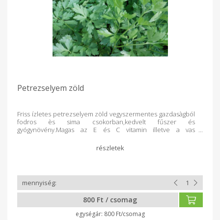
Petrezselyem zöld
Friss ízletes petrezselyem zöld vegyszermentes gazdasàgból
fodros ès sima csokorban,kedvelt fűszer és
gyógynövény.Magas az E és C vitamin illetve a vas
tartalna.Enyhe vizhajtó hatású,igy támogatja a vese megfelelő
működését.
800 Ft / csomag
800 Ft/csomag