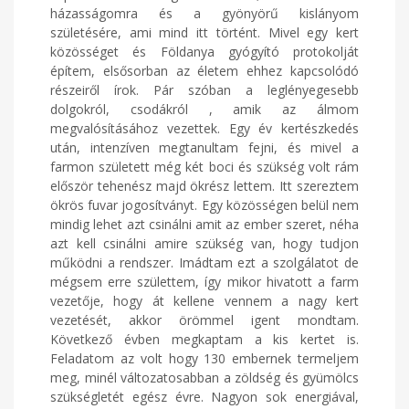
házasságomra és a gyönyörű kislányom
születésére, ami mind itt történt. Mivel egy kert
közösséget és Földanya gyógyító protokolját
építem, elsősorban az életem ehhez kapcsolódó
részeiről írok. Pár szóban a leglényegesebb
dolgokról, csodákról , amik az álmom
megvalósításához vezettek. Egy év kertészkedés
után, intenzíven megtanultam fejni, és mivel a
farmon született még két boci és szükség volt rám
először tehenész majd ökrész lettem. Itt szereztem
ökrös fuvar jogosítványt. Egy közösségen belül nem
mindig lehet azt csinálni amit az ember szeret, néha
azt kell csinálni amire szükség van, hogy tudjon
működni a rendszer. Imádtam ezt a szolgálatot de
mégsem erre születtem, így mikor hivatott a farm
vezetője, hogy át kellene vennem a nagy kert
vezetését, akkor örömmel igent mondtam.
Következő évben megkaptam a kis kertet is.
Feladatom az volt hogy 130 embernek termeljem
meg, minél változatosabban a zöldség és gyümölcs
szükségletét egész évre. Nagyon sok energiával,