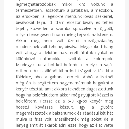
legmeghatározóbbak mikor kint voltunk a
természetben, játszottunk a patakban, a mezőkön,
az erdőkben, a legelőkre mentünk lovas szekérrel,
bivalyokat fejni. Itt ittam először bivaly és tehén
tejet , közvetlen a számba spriccelve a tőgyből,
milyen fenségesen finom meleg tej volt az Istenem.
Akkor még nem volt üzemi mezőgazdaság,
mindenkinek volt tehene, bivalya. Megszokott hang
volt ahogy a délután hazaterelt állatok nyakában
különböző dallamokkal szóltak a kolompok.
Mindegyik tudta hol kell befordulni, melyik a saját
otthona. Az istállóból kihordott trágyát vitték ki a
földekre, ahol a gabona termett. Abból a lisztből
még én is segítettem nagymamámnak begyúrni a
kenyér tésztát, amit akkora teknőben dagasztottunk
hogy ha belefeküdtem akkor még nyújtott kézzel is
belefértem. Persze az a 6-8 kg-os kenyér még
hosszú kovásszal készült, igy a glutént
megemésztették a baktériumok és ráadásul két hét
múlva is friss volt. Mesélhetnék még sokat de a
lényeg amit át akarok adni ezzel hogy az élet vette