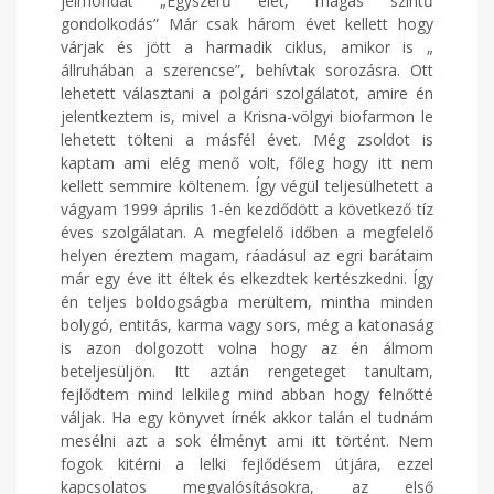
jelmondat „Egyszerű élet, magas szintű
gondolkodás” Már csak három évet kellett hogy
várjak és jött a harmadik ciklus, amikor is „
állruhában a szerencse”, behívtak sorozásra. Ott
lehetett választani a polgári szolgálatot, amire én
jelentkeztem is, mivel a Krisna-völgyi biofarmon le
lehetett tölteni a másfél évet. Még zsoldot is
kaptam ami elég menő volt, főleg hogy itt nem
kellett semmire költenem. Így végül teljesülhetett a
vágyam 1999 április 1-én kezdődött a következő tíz
éves szolgálatan. A megfelelő időben a megfelelő
helyen éreztem magam, ráadásul az egri barátaim
már egy éve itt éltek és elkezdtek kertészkedni. Így
én teljes boldogságba merültem, mintha minden
bolygó, entitás, karma vagy sors, még a katonaság
is azon dolgozott volna hogy az én álmom
beteljesüljön. Itt aztán rengeteget tanultam,
fejlődtem mind lelkileg mind abban hogy felnőtté
váljak. Ha egy könyvet írnék akkor talán el tudnám
mesélni azt a sok élményt ami itt történt. Nem
fogok kitérni a lelki fejlődésem útjára, ezzel
kapcsolatos megvalósításokra, az első