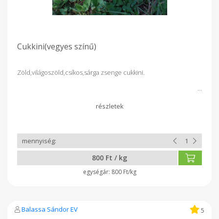
Cukkini(vegyes színű)
Zöld,világoszöld,csíkos,sárga zsenge cukkini.
800 Ft / kg
800 Ft/kg
Balassa Sándor EV
5