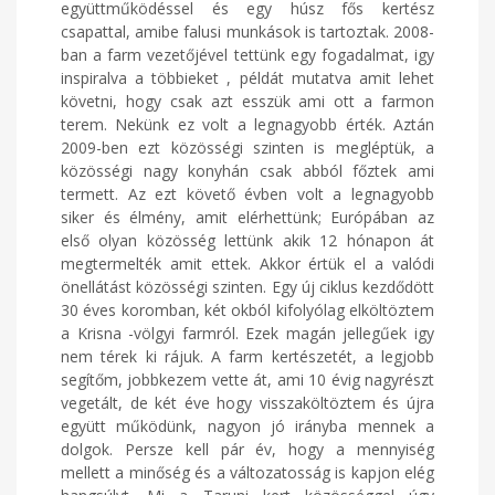
együttműködéssel és egy húsz fős kertész
csapattal, amibe falusi munkások is tartoztak. 2008-
ban a farm vezetőjével tettünk egy fogadalmat, igy
inspiralva a többieket , példát mutatva amit lehet
követni, hogy csak azt esszük ami ott a farmon
terem. Nekünk ez volt a legnagyobb érték. Aztán
2009-ben ezt közösségi szinten is megléptük, a
közösségi nagy konyhán csak abból főztek ami
termett. Az ezt követő évben volt a legnagyobb
siker és élmény, amit elérhettünk; Európában az
első olyan közösség lettünk akik 12 hónapon át
megtermelték amit ettek. Akkor értük el a valódi
önellátást közösségi szinten. Egy új ciklus kezdődött
30 éves koromban, két okból kifolyólag elköltöztem
a Krisna -völgyi farmról. Ezek magán jellegűek igy
nem térek ki rájuk. A farm kertészetét, a legjobb
segítőm, jobbkezem vette át, ami 10 évig nagyrészt
vegetált, de két éve hogy visszaköltöztem és újra
együtt működünk, nagyon jó irányba mennek a
dolgok. Persze kell pár év, hogy a mennyiség
mellett a minőség és a változatosság is kapjon elég