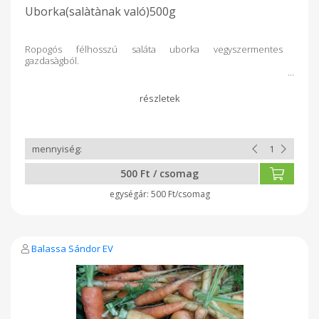
Uborka(salàtànak való)500g
Ropogós félhosszú saláta uborka vegyszermentes
gazdasàgból.
500 Ft / csomag
500 Ft/csomag
Balassa Sándor EV