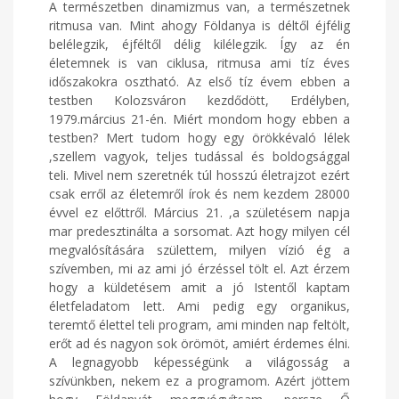
A természetben dinamizmus van, a természetnek
ritmusa van. Mint ahogy Földanya is déltől éjfélig
belélegzik, éjféltől délig kilélegzik. Így az én
életemnek is van ciklusa, ritmusa ami tíz éves
időszakokra osztható. Az első tíz évem ebben a
testben Kolozsváron kezdődött, Erdélyben,
1979.március 21-én. Miért mondom hogy ebben a
testben? Mert tudom hogy egy örökkévaló lélek
,szellem vagyok, teljes tudással és boldogsággal
teli. Mivel nem szeretnék túl hosszú életrajzot ezért
csak erről az életemről írok és nem kezdem 28000
évvel ez előttről. Március 21. ,a születésem napja
mar predesztinálta a sorsomat. Azt hogy milyen cél
megvalósítására születtem, milyen vízió ég a
szívemben, mi az ami jó érzéssel tölt el. Azt érzem
hogy a küldetésem amit a jó Istentől kaptam
életfeladatom lett. Ami pedig egy organikus,
teremtő élettel teli program, ami minden nap feltölt,
erőt ad és nagyon sok örömöt, amiért érdemes élni.
A legnagyobb képességünk a világosság a
szívünkben, nekem ez a programom. Azért jöttem