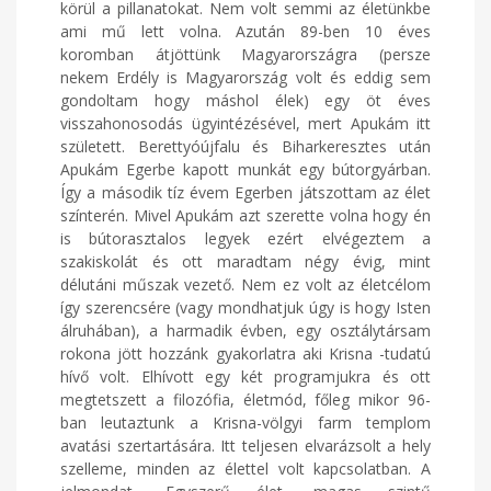
körül a pillanatokat. Nem volt semmi az életünkbe
ami mű lett volna. Azután 89-ben 10 éves
koromban átjöttünk Magyarországra (persze
nekem Erdély is Magyarország volt és eddig sem
gondoltam hogy máshol élek) egy öt éves
visszahonosodás ügyintézésével, mert Apukám itt
született. Berettyóújfalu és Biharkeresztes után
Apukám Egerbe kapott munkát egy bútorgyárban.
Így a második tíz évem Egerben játszottam az élet
színterén. Mivel Apukám azt szerette volna hogy én
is bútorasztalos legyek ezért elvégeztem a
szakiskolát és ott maradtam négy évig, mint
délutáni műszak vezető. Nem ez volt az életcélom
így szerencsére (vagy mondhatjuk úgy is hogy Isten
álruhában), a harmadik évben, egy osztálytársam
rokona jött hozzánk gyakorlatra aki Krisna -tudatú
hívő volt. Elhívott egy két programjukra és ott
megtetszett a filozófia, életmód, főleg mikor 96-
ban leutaztunk a Krisna-völgyi farm templom
avatási szertartására. Itt teljesen elvarázsolt a hely
szelleme, minden az élettel volt kapcsolatban. A