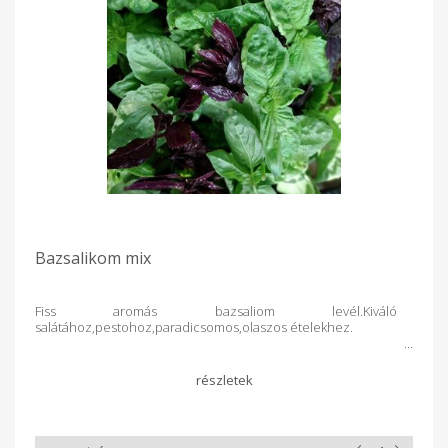
Bazsalikom mix
Fiss aromás bazsaliom levél.Kiváló
salátához,pestohoz,paradicsomos,olaszos ételekhez.