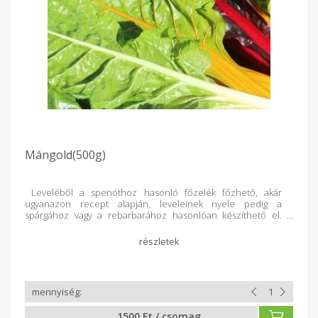
Mángold(500g)
Leveléből a spenóthoz hasonló főzelék főzhető, akár
ugyanazon recept alapján, leveleinek nyele pedig a
spárgához vagy a rebarbarához hasonlóan készíthető el.
Remekül ízesíthető fokhagymával, amely tovább fokozza
étkezési értékeit. Nemcsak főzelék, hanem olaszos rakott
tészta, krémleves, vegetáriánus fasírt, saláta is készülhet
belőle.
1500 Ft / csomag