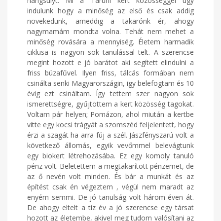
hangsúlyt. Mi a Taruni kert közösséggel úgy
indulunk hogy a minőség az első és csak addig
növekedünk, ameddig a takarónk ér, ahogy
nagymamám mondta volna. Tehát nem mehet a
minőség rovására a mennyiség. Életem harmadik
ciklusa is nagyon sok tanulással telt. A szerencse
megint hozott e jó barátot aki segített elindulni a
friss búzafűvel. Ilyen friss, tálcás formában nem
csinálta senki Magyarországin, igy belefogtam és 10
évig ezt csináltam. Így tettem szer nagyon sok
ismerettségre, gyűjtöttem a kert közösség tagokat.
Voltam pár helyen; Pomázon, ahol miután a kertbe
vitte egy kocsi trágyát a szomszéd feljelentett, hogy
érzi a szagát ha arra fúj a szél. Jászfényszarú volt a
következő állomás, egyik vevőmmel belevágtunk
egy biokert létrehozásába. Ez egy komoly tanuló
pénz volt. Beletettem a megtakarított pénzemet, de
az ő nevén volt minden. És bár a munkát és az
építést csak én végeztem , végül nem maradt az
enyém semmi. De jó tanulság volt három éven át.
De ahogy eltelt a tíz év a jó szerencse egy társat
hozott az életembe, akivel meg tudom valósítani az