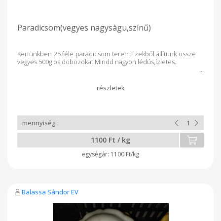
Paradicsom(vegyes nagysàgu,színű)
Kertünkben 25 féle paradicsom terem.Ezekből állítunk össze
vegyes 500g os dobozokat.Mindd nagyon lédús,ízletes.
1100 Ft / kg
1100 Ft/kg
Balassa Sándor EV