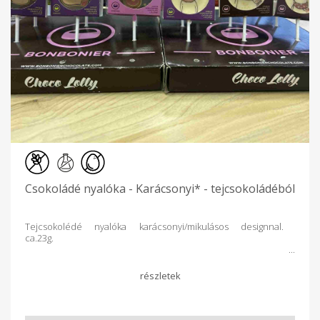
Csokoládé nyalóka - Karácsonyi* - tejcsokoládéból
Tejcsokolédé nyalóka karácsonyi/mikulásos designnal.
ca.23g.