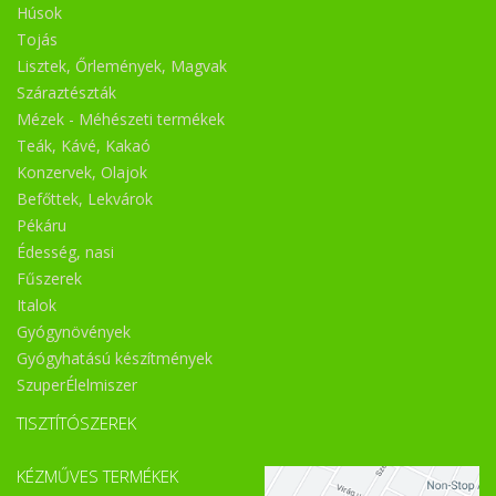
Húsok
Tojás
Lisztek, Őrlemények, Magvak
Száraztészták
Mézek - Méhészeti termékek
Teák, Kávé, Kakaó
Konzervek, Olajok
Befőttek, Lekvárok
Pékáru
Édesség, nasi
Fűszerek
Italok
Gyógynövények
Gyógyhatású készítmények
SzuperÉlelmiszer
TISZTÍTÓSZEREK
KÉZMŰVES TERMÉKEK