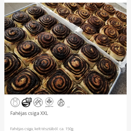
...
Fahéjas csiga XXL
Fahéjas csiga, kelt tésztából. ca. 150g.