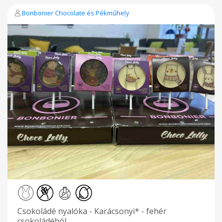
Bonbonier Chocolate és Pékműhely
Csokoládé nyalóka - Karácsonyi* - fehér
csokoládéból