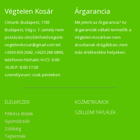
Végtelen Kosár
Árgarancia
Címünk: Budapest, 1183
Mit jelent az Árgarancia? Az
Budapest, Vág u. 1. (amely nem
árgaranciát vállaló termelők a
postázási cím) Elérhetőségünk:
Végtelen Kosárban nem
vegtelenkosar@gmail.com tel:
árusítanak drágábban, mint
+3630 656 2042, +3620 286 6890,
más értékesítési helyeken.
telefonon hívható: H-CS: 9.00-
16.00 P: 8.00-17.00
személyesen: csak pénteken
ÉLELMISZER
KOZMETIKUMOK
SZELLEMI TÁPLÁLÉK
Félkész ételek
Gyümölcsök
Zöldség
Tejtermék