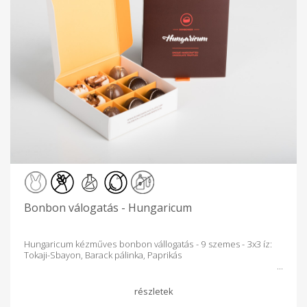
Bonbon válogatás - Hungaricum
Hungaricum kézműves bonbon vállogatás - 9 szemes - 3x3 íz:
Tokaji-Sbayon, Barack pálinka, Paprikás