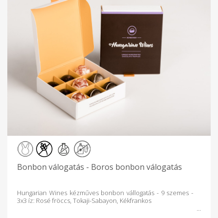
Bonbon válogatás - Boros bonbon válogatás
Hungarian Wines kézműves bonbon vállogatás - 9 szemes -
3x3 íz: Rosé fröccs, Tokaji-Sabayon, Kékfrankos