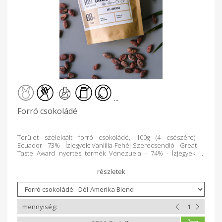
...
Forró csokoládé
Terület szelektált forró csokoládé, 100g (4 csészére):
Ecuador - 73% - Ízjegyek: Vaniília-Fehéj-Szerecsendió - Great
Taste Award nyertes termék Venezuela - 74% - Ízjegyek:
Szeder-Málna-Feketeribizli Peru - 73% - Ízjegyek: Virgászirom
mézessége Dominika - 70% - Ízjegyek: Dohány-Narancs-
Banán-Vanília Dél-Amerikai blend - 60% - Ízjegyek: Virágok
fűszeressége