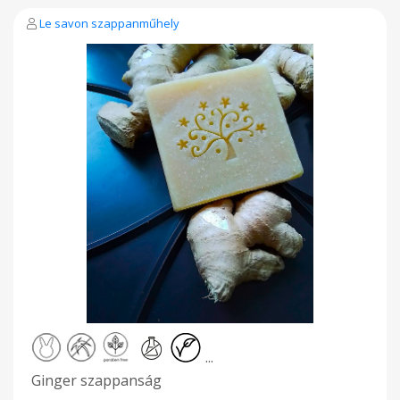
bőrregeneráló, bőrtonizáló hatása miatt. Minden bőrtípus
ápolására alkalmas, még a száraz, érzékeny, gyulladt, gyorsan
Le savon szappanműhely
öregedő, ráncos bőrre is, de kezelhetők vele a pattanások, a
szeborrea, és rovarcsípés esetén is segítséget jelenthet. A
hajszálakat élénkíti, fényesíti, és serkenti a haj növekedését."
Összetevők: elszappanosított olívaolaj, kókuszvaj, állati
zsiradék, mica( ásványiszínező), keményítő, 100%
természetes geránium-ylang ylang illóolaj, desztillált víz,
nátrium laktát glicerin˚ *a szappanosodás során természetes
úton keletkezik Ingredients: saponified olive oil, coconut
butter, animal fat, mica (mineral coloring), starch, 100%
natural geranium-ylang-ylang essential oil, distilled water,
sodium lactate glycerin˚ * occurs naturally during
saponification
...
Ginger szappanság