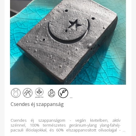
...
Csendes éj szappanság
Csendes éj szappanságom - vegán kivitelben, aktív
szénnel, 100% természetes geránium-ylang ylang-fahéj-
pacsuli illóolajokkal, és 60% elszappanosított olívaolajjal -
zsíros és általános bőrtípusra, fürdő-és