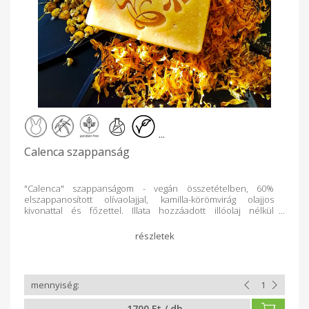
...
Calenca szappanság
"Calenca" szappanságom - vegán összetételben, 60%
elszappanosított olívaolajjal, kamilla-körömvirág olajjos
kivonattal és főzettel. Illata hozzáadott illóolaj nélkül
halványabb, de határozott édes-kamilla. Színét a körömvirág
festékanyaga adja. Érzékeny és általános bőrtípusra, fürdő-
és kézmosószappanként ajánlva. "A körömvirág nyugtató,
enyhítő és viszketéscsillapító hatásának köszönhetően
külsőleg kiegészítő kezeléseknél használatos. A bőrt puhítja,
ápolja és lassítja a bőröregedést. Fertőtlenítő és
gyulladásgátló, valamint sebgyógyulást elősegítő tulajdonságai
miatt bőr- és szájüregi betegségek kezelésére ajánlott.
1700 Ft / db