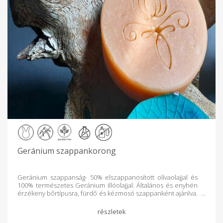
Geránium szappankorong
Geránium szappanság- 50% elszappanosított olívaolajjal és
100% természetes Geránium illóolajjal. Általános és enyhén
érzékeny bőrtípusra, fürdő és kézmosó szappanként ajánlva.
"A geránium illóolaj külsőleg alkalmazva szabályozza a
faggyútermelést, ezért zsíros és száraz bőrre egyaránt
alkalmazható. Pórusösszehúzó, tonizáló, fertőzés- és