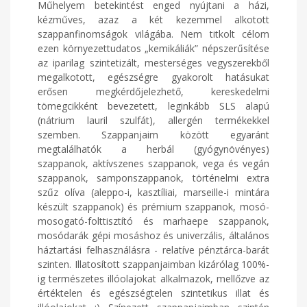
Műhelyem betekintést enged nyújtani a házi,
kézműves, azaz a két kezemmel alkotott
szappanfinomságok világába. Nem titkolt célom
ezen környezettudatos „kemikáliák” népszerűsítése
az iparilag szintetizált, mesterséges vegyszerekből
megalkotott, egészségre gyakorolt hatásukat
erősen megkérdőjelezhető, kereskedelmi
tömegcikként bevezetett, leginkább SLS alapú
(nátrium lauril szulfát), allergén termékekkel
szemben. Szappanjaim között egyaránt
megtalálhatók a herbál (gyógynövényes)
szappanok, aktívszenes szappanok, vega és vegán
szappanok, samponszappanok, történelmi extra
szűz olíva (aleppo-i, kasztíliai, marseille-i mintára
készült szappanok) és prémium szappanok, mosó-
mosogató-folttisztító és marhaepe szappanok,
mosódarák gépi mosáshoz és univerzális, általános
háztartási felhasználásra - relatíve pénztárca-barát
szinten. Illatosított szappanjaimban kizárólag 100%-
ig természetes illóolajokat alkalmazok, mellőzve az
értéktelen és egészségtelen szintetikus illat és