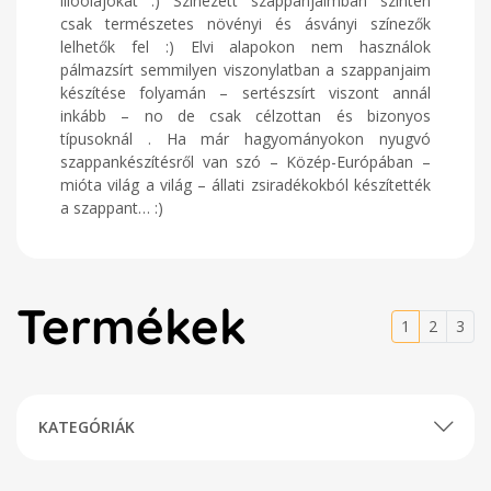
illóolajokat :) Színezett szappanjaimban szintén
csak természetes növényi és ásványi színezők
lelhetők fel :) Elvi alapokon nem használok
pálmazsírt semmilyen viszonylatban a szappanjaim
készítése folyamán – sertészsírt viszont annál
inkább – no de csak célzottan és bizonyos
típusoknál . Ha már hagyományokon nyugvó
szappankészítésről van szó – Közép-Európában –
mióta világ a világ – állati zsiradékokból készítették
a szappant… :)
Termékek
1
2
3
KATEGÓRIÁK