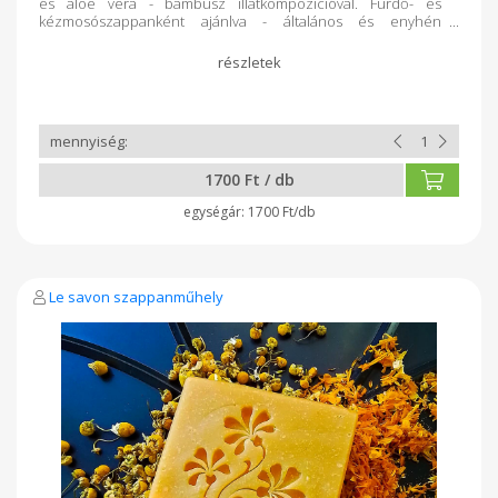
és aloe vera - bambusz illatkompozícióval. Fürdő- és
kézmosószappanként ajánlva - általános és enyhén
érzékeny bőrtípusra. Összetevők: elszappanosított olívaolaj,
kókuszvaj, keményítő, mica (ásványi színező) aloe-bambusz
parfümolaj, desztillált víz, nátrium laktát, glicerin* *a
szappanosodás során természetes úton keletkezik.
Ingredients: saponified olive oil, coconut butter, starch, mica
(mineral coloring), aloe-bamboo perfume oil, distilled water,
sodium lactate, glycerin* *is produced naturally during
saponification.
1700 Ft / db
1700 Ft/db
Le savon szappanműhely