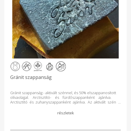
olívaolaj, kukoricakeményítő, 100% természetes gyömbér-
cédrus-levendula illóolaj, őrölt gyömbér, desztillált víz,
nátrium laktát, glicerin* *a szappanosodás során
természetes úton keletkezik Ingredients: saponified coconut
oil, olive oil, cornstarch, 100% natural ginger-cedar-lavender
essential oil, ground ginger, distilled water, sodium lactate,
glycerin* *occurs naturally during saponification
Gránit szappanság
Gránit szappanság - aktivált szénnel, és 50% elszappanosított
olívaolajjal. Arctisztító- és fürdőszappanként ajánlva.
Arctisztító és zuhanyszappanként ajánlva. Az aktivált szén
mikróba, vírus, baktérium és méreganyag megkötő képessége
egyedülálló a világon - orvosilag és tudományosan is
elismerve. Ezen felül közepesen finom bőrradírként
kíméletesen távolítja el az elhalt hámsejteket. "Szappanok,
pakolások adalékaként mélyen tisztítja a bőr pórusait,
hatékonyan távolítja el a szennyeződéseket és a