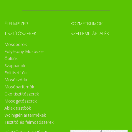
ÉLELMISZER
KOZMETIKUMOK
TISZTÍTÓSZEREK
SZELLEMI TÁPLÁLÉK
Mosóporok
Folyékony Mosószer
Öblítők
Szappanok
Folttísztítók
Mosószóda
Mosóparfümök
Öko tisztítószerek
Mosogatószerek
Ablak tisztítók
Wc higiéniai termékek
Tisztító és felmosószerek