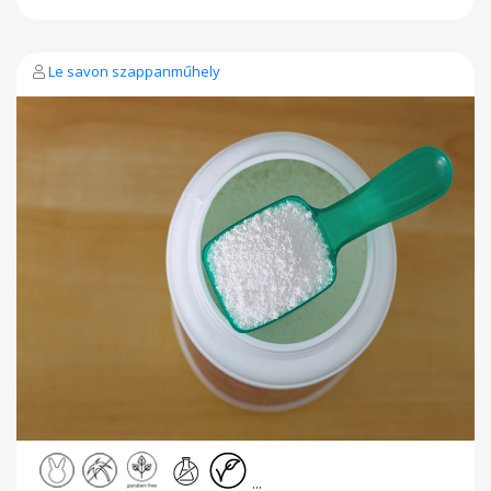
szappanként ajánlva. Összetevők: elszappanosított
kókuszolaj, olívaolaj, állati zsiradék, kukoricakeményítő,
prémium holland kakaó, 100% természetes fahéj illóolaj,
nátrium hidroxid, desztillált víz, nátrium laktát, glicerin* *a
Le savon szappanműhely
szappanosodás során természetes úton keletkezik
Ingredients: saponified coconut oil, olive oil, animal fat, corn
starch, prémium holland kakaó, 100% natural cinnamon
essential oil, sodium hydroxide, distilled water, sodium
lactate, glycerin * * occurs naturally during saponification
...