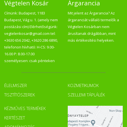
Végtelen Kosár
Árgarancia
Címünk: Budapest, 1183
Mit jelent az Árgarancia? Az
Budapest, Vág u. 1. (amely nem
árgaranciát vállaló termelők a
postázási cím) Elérhetőségünk:
Végtelen Kosárban nem
vegtelenkosar@gmail.com tel:
árusítanak drágábban, mint
+3630 656 2042, +3620 286 6890,
más értékesítési helyeken.
telefonon hívható: H-CS: 9.00-
16.00 P: 8.00-17.00
személyesen: csak pénteken
ÉLELMISZER
KOZMETIKUMOK
TISZTÍTÓSZEREK
SZELLEMI TÁPLÁLÉK
KÉZMŰVES TERMÉKEK
KERTÉSZET