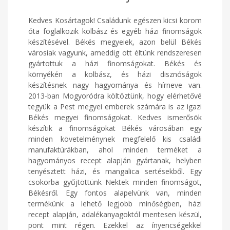
Kedves Kosártagok! Családunk egészen kicsi korom
óta foglalkozik kolbász és egyéb házi finomságok
készítésével. Békés megyeiek, azon belül Békés
városiak vagyunk, ameddig ott éltünk rendszeresen
gyártottuk a házi finomságokat. Békés és
környékén a kolbász, és házi disznóságok
készítésnek nagy hagyománya és hírneve van.
2013-ban Mogyoródra költöztünk, hogy elérhetővé
tegyük a Pest megyei emberek számára is az igazi
Békés megyei finomságokat. Kedves ismerősök
készítik a finomságokat Békés városában egy
minden követelménynek megfelelő kis családi
manufaktúrákban, ahol minden terméket a
hagyományos recept alapján gyártanak, helyben
tenyésztett házi, és mangalica sertésekből. Egy
csokorba gyűjtöttünk Nektek minden finomságot,
Békésről. Egy fontos alapelvünk van, minden
termékünk a lehető legjobb minőségben, házi
recept alapján, adalékanyagoktól mentesen készül,
pont mint régen. Ezekkel az ínyencségekkel