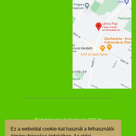
© Végtelen Kosár Közösség 2022-26
Ez a weboldal cookie-kat használ a felhasználói
ÁSZF