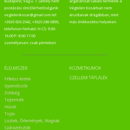
Budapest, Vág u. 1. (amely nem
árgaranciát vállaló termelők a
postázási cím) Elérhetőségünk:
Végtelen Kosárban nem
vegtelenkosar@gmail.com tel:
árusítanak drágábban, mint
+3630 656 2042, +3620 286 6890,
más értékesítési helyeken.
telefonon hívható: H-CS: 9.00-
16.00 P: 8.00-17.00
személyesen: csak pénteken
ÉLELMISZER
KOZMETIKUMOK
SZELLEMI TÁPLÁLÉK
Félkész ételek
Gyümölcsök
Zöldség
Tejtermék
Húsok
Tojás
Lisztek, Őrlemények, Magvak
Száraztészták