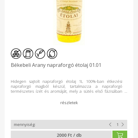
Békebeli Arany napraforgó étolaj 01.01
Hidegen sajtolt napraforgó étolaj 1L 100%-ban étkezési
napraforgó magból készül, tartalmazza a napraforgó
természetes ízét és aromáját, mely a sütés első fázisában
elillan. Közvetlenül a napraforgóból, kizárólag mechanikai
eszközökkel előállított első osztályú étolaj. Felhasználási
javaslat: kitűnően alkalmas sütéshez, főzéshez, grillezéshez
és pácoláshoz. Salátára is önthetjük. A benne készült étel
mennyeien finom lesz! Tárolása: napfénytől védett, hűvös
helyen. Átlagos tápérték/100g Energia: 3700 kJ / 900 kcal Zsír:
100 g amelyből telített zsírsavak: 12 g Szénhidrát: 0 g amelyből
cukor: 0 g Fehérje: 0 g Só: 0 g
2000 Ft / db