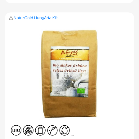
szerkezetét, és az emberi szervezetre gyakorolt hatását
azonban csak további kutatások tudják megállapítani. Nettó
tömeg: 1000g Tárolása: Napfénytől védett, száraz, hűvös
helyen. Nutri-Score tápérték kategória: "A" A zölddel jelölt
NaturGold Hungária Kft.
termékek („A”, „B”) fontos részei lehetnek az étrendünknek,
amelyeket gyakrabban vagy nagyobb mennyiségben kellene
fogyasztanunk. Összetevők: bio alakor ősbúza őrlemény*
*=öko gazdálkodásból Átlagos tápérték/100g Energia: 1556 kJ /
367 kcal Zsír: 1,9 g amelyből telített zsírsavak: 0,3 g Szénhidrát:
73 g amelyből cukor: 2,6 g Élelmi rost: 2,5 g Fehérje: 14 g Só:
0,025 g
...