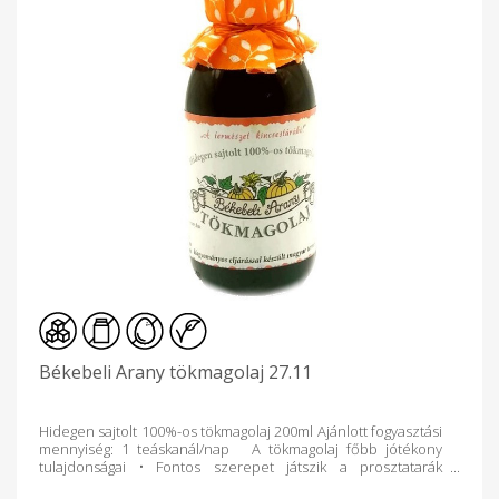
Békebeli Arany tökmagolaj 27.11
Hidegen sajtolt 100%-os tökmagolaj 200ml Ajánlott fogyasztási
mennyiség: 1 teáskanál/nap A tökmagolaj főbb jótékony
tulajdonságai • Fontos szerepet játszik a prosztatarák
megelőzésében. • Erősíti az immunrendszert. • Lassítja a