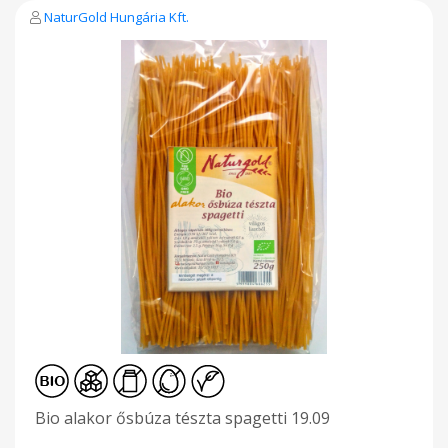
(„A”, „B”) fontos részei lehetnek az étrendünknek, amelyeket
NaturGold Hungária Kft.
gyakrabban vagy nagyobb mennyiségben kellene
fogyasztanunk. Átlagos tápérték / 100 g Energia: 1556kJ / 367
kcal Zsír: 1,9 g amelyből telített zsírsavak: 0,3 g Szénhidrát: 73
g amelyből cukor: 2,6 g Élelmi rost: 2,5 g Fehérje: 14 g Só: 0 g A
termék a nátrium természetes jelenlétéből adódóan
tartalmaz sót.
Bio alakor ősbúza tészta spagetti 19.09