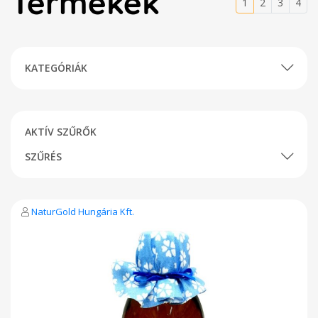
Termékek
1
2
3
4
KATEGÓRIÁK
AKTÍV SZŰRŐK
SZŰRÉS
NaturGold Hungária Kft.