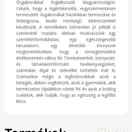
Ősgabonákkal foglalkozunk Magyarországon.
Célunk, hogy a legértékesebb, vegyszermentesen
termesztett ősgabonákat hazánkban termesztve és
feldolgozva, kiváló minőségű élelmiszereket
készítsünk. A termékeken túlmenően jó példát is
szeretnénk mutatni. Aktívan résztveszünk egy
szemléletformálásban, egy egészségesebb
társadalom, egy élhetőbb környezet
megteremtésében, hogy a tömegtermelést
értékteremtés váltsa fel. Törekvéseinket, környezet-
és társadalomformáló tevékenységünket,
számtalan díjjal és oklevéllel tüntették már ki.
Számunkra mégis a legfontosabbak azok a
betegek, akiken segítettünk, azok a gyermekek, akik
természetes táplálékon nőnek fel és azok a boldog
családok, akik tudják, hogy az egészség a legfőbb
kincs.