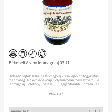
Békebeli Arany lenmagolaj 03.11
Hidegen sajtolt 100%-os lenmagolaj 200ml Ajánlott fogyasztási
mennyiség: 1-2 evőkanál/nap. Folyamatosan fogyasztható! A
lenmagolaj jótékony hatásai • leggazdagabb forrása az
omega-3 zsírsavaknak • megelőzi a zsírplakkok képződését a
véredények falán • csökkenti a vérrögök képződését • a
szívre és érrendszerre, izomzatra jó hatással bír •
gyulladáscsökkentő (pl. ízületi-, gyomor nyálkahártya-
gyulladás) • védelmet biztosít a 2. típusú diabétesz
kialakulásával szemben • segít a fogyókúrában (gyorsítja az
anyagcserét) • gyógyítja az asztmát • segít depresszió,