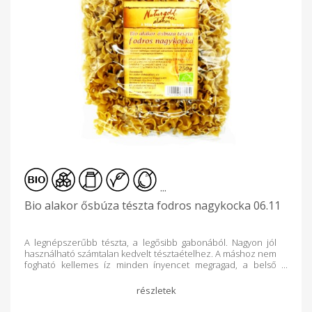
sütemények, kekszek készítéséhez. Fizikai és kémiai
tulajdonságai Hamu, % (m/m) legalább: 1,5 Nedvesség
tartalom, legfeljebb,% (m/m): 15,0 Szemcseméret, µm: 500
µm-en áteső rész legalább 85%, 315 µm-en áteső rész,
legalább 70% Esésszám (s) legalább: 200 Nettó tömeg: 1000g
Tárolása: napénytől védett, száraz, hűvös helyen. Nutri-
Score tápérték kategória: "A" A zölddel jelölt termékek („A”,
„B”) fontos részei lehetnek az étrendünknek, amelyeket
gyakrabban vagy nagyobb mennyiségben kellene
fogyasztanunk. Összetevők: bio teljes őrlésű alakor
ősbúzaliszt Átlagos tápérték/100g Energia :1637kJ / 387 kcal
Zsír : 3,2 g amelyből telített zsírsavak : 0,8 g Szénhidrát : 71,8 g
amelyből cukor : 4,1 g Élelmi rost : 3,2 g Fehérje : 7,7 g Só:
0,025 g A termék a nátrium természetes jelenlétéből
adódóan tartalmaz sót.
...
Bio alakor ősbúza tészta fodros nagykocka 06.11
A legnépszerűbb tészta, a legősibb gabonából. Nagyon jól
használható számtalan kedvelt tésztaételhez. A máshoz nem
fogható kellemes íz minden ínyencet megragad, a belső
értékei minden tudatos fogyasztót elvarázsolnak. 100% valódi
alakor ősbúzalisztből a finom, cukor- és tojásmentes,
alacsony gluténtartalmú ételek készítéséhez ajánljuk. Mi a
helyzet gluténérzékenység esetén? Mivel ez az ősi gabona