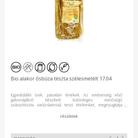
Bio alakor ősbúza tészta szélesmetélt 17.04
Egyedülálló ízek, páratlan értékek. Az emberiség első
gabonájából készített különleges minőségű
száraztészta varázslatossá teszi ételeinket, megnyugtatja
lelkünket. Csak pár perc, és már tálalható is! Gondolja újra a
megszokott ízeket, dobja fel kedvenc ételeit ezzel a finom,
és utánozhatatlan gabonával. Mi a helyzet
gluténérzékenység esetén? Mivel ez az ősi gabona oly sok
tekintetben különbözik a mai búzáktól, sokakat foglalkoztat a
kérdés, hogy vajon gluténérzékenység esetén fogyasztható-