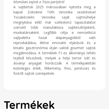
Kézműves sajtok a Tisza partjáról
A sajtbirtok 2025 márciusában nyitotta meg a
kapuit Zobokiné Tóth Veronika vezetésével
Tiszakécskén. Veronika saját sajtműhelye
megnyitása előtt már széleskörű tapasztalatot
szerzett több manufaktúra sajtkészítőjeként,
munkatársaként. Legfőbb célja a nemzetközi
sajtpaletta hazai alapanyagokból való
reprodukálása, illetve innovatív eljárások és a
kreatív gasztronómia útján valódi gourmet sajtok
megálmodása. A termékek F1-es állományú tehén
tejéből készülnek, melyek a helyi terroir ízét és
ásványi anyagait hordozzák. A termékpalettán
különleges érlelt, félkemény, friss, penészes és
füstölt sajtok szerepelnek.
Termékek