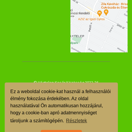
© Végtelen Kosár Közösség 2022-26
Ez a weboldal cookie-kat használ a felhasználói
ÁSZF
élmény fokozása érdekében. Az oldal
használatával Ön automatikusan hozzájárul,
GDPR
hogy a cookie-ban apró adatmennyiséget
TMR
tároljunk a számítógépén.
Részletek
Árgarancia