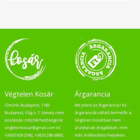
Végtelen Kosár
Árgarancia
Címünk: Budapest, 1183
Mit jelent az Árgarancia? Az
Budapest, Vág u. 1. (amely nem
árgaranciát vállaló termelők a
postázási cím) Elérhetőségünk:
Végtelen Kosárban nem
vegtelenkosar@gmail.com tel:
árusítanak drágábban, mint
+3630 656 2042, +3620 286 6890,
más értékesítési helyeken.