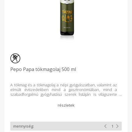
ek Energia 3404 kJ / 828kcal 340kJ / 82kcal Zsír, amelyből 100g
10g -telített zsírsavak 18g 1.8g -egyszeresen telítetlen
zsírsavak 41g 4.1g -többszörösen telítetlen zsírsavak 40g 4g
Szénhidrát 0g 0g amiből cukor 0g 0g Rost 0g 0g Fehérje 0g 0g
Só
Pepo Papa tökmagolaj 500 ml
A tökmag és a tökmagolaj a népi gyógyászatban, valamint az
elmúlt évtizedekben mind a gasztronómiában, mind a
szabadforgalmú gyógyhatású szerek listáján is világszerte
elterjedt, jó terápiás hatása miatt kiterjedten használják. Az
egyedi sajtolási módszerrel nyert olaj jellegzetes sötétzöld-
sötétbarna színű, kellemes ízű. A tökmagolaj rendszeres
fogyasztása segíti az egészség megőrzését, a gasztronómiai
élmények nyújtása mellett alkalmas folyamatban lévő orvosi
kezelés kiegészítésére, enyhébb esetekben önállóan is
segíthet, mint például: természetes vitaminforrás a szervezet