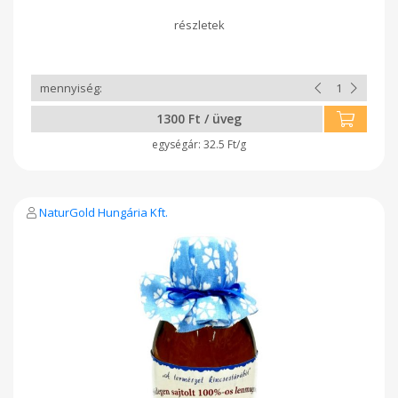
egyensúlyban. A chili szósz alap még intenzívebbé teszi ezt a
rendkívül csípős, karakteres krémet. Ideális húsokhoz,
grillételekhez, szószokhoz vagy bárhová, ahol nem félsz az
igazi erőtől! Összetevők: Füstölt jalapeño és habanero
paprika, chili szósz, só, extraszűz olívaolaj. Kiemelt jellemzők:
Nagyon csípős Füstös, karakteres íz 100%-ban természetes
alapanyagok Adalékanyag-mentes Tárolás: Felbontás után
hűtve tárolandó, 10 napon belül felhasználandó.
1300 Ft / üveg
32.5 Ft/g
NaturGold Hungária Kft.