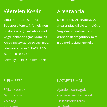
Végtelen Kosár
Árgarancia
Címünk: Budapest, 1183
Mit jelent az Árgarancia? Az
Budapest, Vág u. 1. (amely nem
árgaranciát vállaló termelők a
postázási cím) Elérhetőségünk:
Végtelen Kosárban nem
vegtelenkosar@gmail.com tel:
árusítanak drágábban, mint
+3630 656 2042, +3620 286 6890,
más értékesítési helyeken.
telefonon hívható: H-CS: 9.00-
16.00 P: 8.00-17.00
személyesen: csak pénteken
ÉLELMISZER
KOZMETIKUMOK
Félkész ételek
Ajándékcsomagok
Gyümölcsök
Gyógyhatású termékek
Zöldség
Tisztálkodószerek
Tejtermék
Arcápolás