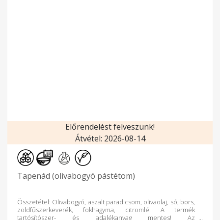
Előrendelést felveszünk!
Átvétel: 2026-08-14
Tapenád (olivabogyó pástétom)
Összetétel: Olivabogyó, aszalt paradicsom, olivaolaj, só, bors,
zöldfűszerkeverék, fokhagyma, citromlé. A termék
tartósítószer- és adalékanyag mentes! Az