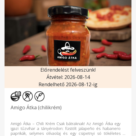
Előrendelést felveszünk!
Átvétel: 2026-08-14
Rendelhető 2026-08-12-ig
Amigo Átka (chilikrém)
Amigó Átka – Chili Krém Csak bátraknak! Az Amigó Átka egy
igazi tűzvihar a tányérodon: füstölt jalapeño és habanero
paprikák, selymes olívaolaj és egy csipetnyi só tökéletes