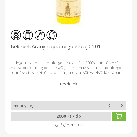
Békebeli Arany napraforgó étolaj 01.01
Hidegen sajtolt napraforgó étolaj 1L 100%-ban étkezési
napraforgó magból készül, tartalmazza a napraforgó
természetes ízét és aromáját, mely a sütés első fázisában
elillan. Közvetlenül a napraforgóból, kizárólag mechanikai
eszközökkel előállított első osztályú étolaj. Felhasználási
javaslat: kitűnően alkalmas sütéshez, főzéshez, grillezéshez
és pácoláshoz. Salátára is önthetjük. A benne készült étel
mennyeien finom lesz! Tárolása: napfénytől védett, hűvös
helyen. Átlagos tápérték/100g Energia: 3700 kJ / 900 kcal Zsír:
100 g amelyből telített zsírsavak: 12 g Szénhidrát: 0 g amelyből
cukor: 0 g Fehérje: 0 g Só: 0 g
2000 Ft / db
2000 Ft/l