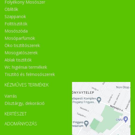
Folyékony Mosószer
Öblítők
Szappanok
Folttísztítók
Mosószóda
Mosóparfümök
Öko tisztítószerek
Mosogatószerek
Ablak tisztítók
Wc higiéniai termékek
Tisztító és felmosószerek
KÉZMŰVES TERMÉKEK
Varrás
Dísztárgy, dekoráció
KERTÉSZET
ADOMÁNYOZÁS