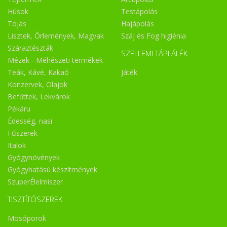
Húsok
Testápolás
Tojás
Hajápolás
Lisztek, Őrlemények, Magvak
Száj és Fog higiénia
Száraztészták
SZELLEMI TÁPLÁLÉK
Mézek - Méhészeti termékek
Teák, Kávé, Kakaó
Játék
Konzervek, Olajok
Befőttek, Lekvárok
Pékáru
Édesség, nasi
Fűszerek
Italok
Gyógynövények
Gyógyhatású készítmények
SzuperÉlelmiszer
TISZTÍTÓSZEREK
Mosóporok