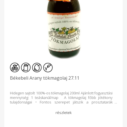
Békebeli Arany tökmagolaj 27.11
Hidegen sajtolt 100%-os tökmagolaj 200ml Ajánlott fogyasztási
mennyiség: 1 teáskanál/nap A tökmagolaj főbb jótékony
tulajdonságai • Fontos szerepet játszik a prosztatarák
megelőzésében. • Erősíti az immunrendszert. • Lassítja a
szervezet érelmeszesedési folyamatát. • Csökkenti a
megemelkedett koleszterinszintet, amellyel csökkenthető a
szívinfarktus kialakulásának veszélye. • Előnyösen
befolyásolja az agyi keringés normális állapotának