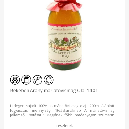
Békebeli Arany máriatövismag Olaj 14.01
Hidegen sajtolt 100%-os máriatövismag olaj 200ml Ajánlott
fogyasztási mennyiség: 1teáskanál/nap A máriatövismag
jellemzői, hatásai • Magjának főbb hatóanyagai: szilimarin
nevű flavolignán keverék, flavonoidok, szterolok. • Főbb
hatásai: májkárosító anyagok hatását kivédő, májvédő és a
májsejtek újraképződését elősegítő. • Felhasználás: a termést