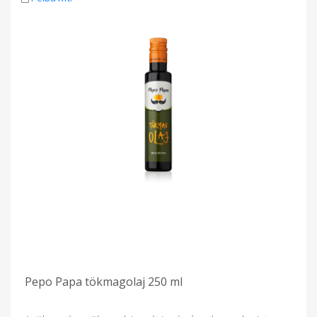
lassítására és az azt követő keringési zavarok tüneteinek
enyhítésére, a koleszterinszint csökkentésére A tökmagolaj
nagyon gazdag ásványi anyagokban, különösen magnézium,
kálium és kalcium tartalma magas, a szelén nyomelemet
pedig komplex kötésben, a szervezet számára felvehető
formában tartalmazza. A tökmagolajat a házi patika
kiegészítése mellett a stájer konyha ízvilágát felidézve
elsősorban saláták önteteihez ajánljuk, de használatával
könnyen elkészíthetünk különleges ételeket is. Receptekért
keresse Facebook oldalunkat. Tápérték 100 g 10 g 1 adag 1
ek Energia 3404 kJ / 828kcal 340kJ / 82kcal Zsír, amelyből 100g
10g -telített zsírsavak 18g 1.8g -egyszeresen telítetlen
zsírsavak 41g 4.1g -többszörösen telítetlen zsírsavak 40g 4g
Szénhidrát 0g 0g amiből cukor 0g 0g Rost 0g 0g Fehérje 0g 0g
Só
Pepo Papa tökmagolaj 250 ml