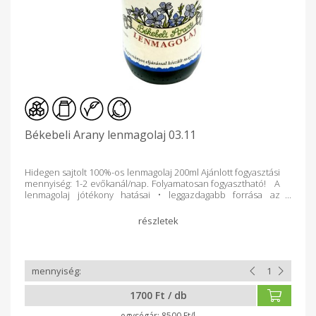
Békebeli Arany lenmagolaj 03.11
Hidegen sajtolt 100%-os lenmagolaj 200ml Ajánlott fogyasztási
mennyiség: 1-2 evőkanál/nap. Folyamatosan fogyasztható! A
lenmagolaj jótékony hatásai • leggazdagabb forrása az
omega-3 zsírsavaknak • megelőzi a zsírplakkok képződését a
véredények falán • csökkenti a vérrögök képződését • a
szívre és érrendszerre, izomzatra jó hatással bír •
gyulladáscsökkentő (pl. ízületi-, gyomor nyálkahártya-
gyulladás) • védelmet biztosít a 2. típusú diabétesz
kialakulásával szemben • segít a fogyókúrában (gyorsítja az
anyagcserét) • gyógyítja az asztmát • segít depresszió,
skizofrénia esetén. • javítja a látást • kifejezetten hasznos a
1700 Ft / db
fejlődő gyermekszervezet számára • csökkenti a magas
vérnyomást • csökkenti a koleszterinszintet • tisztítja a
8500 Ft/l