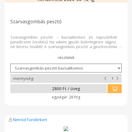
Szarvasgombás pesztó
Szarvasgombás pesztó – bazsalikomos és napszárított
paradicsom ízesítésű Ha valami igazán különlegesre vágysz,
ne keress tovább! A szarvasgombás pesztó a gasztronómia
egyik rejtett kincse, amelyben a bazsalikom és a napszárított
paradicsom frissessége, a parmezán karakteres íze és a
szarvasgomba elegáns aromája találkozik egyetlen üvegben.
Mire jó a szarvasgombás pesztó? – Kenheted pirítósra vagy
friss kenyérre – Keverheted tésztához egy gyors, de elegáns
ebédhez – Használhatod húsok, grillzöldségek vagy sajtok
mellé mártásként – Vagy csak kanalazd ki titokban... mi nem
áruljuk el! A termék tartósítószer mentes!
2800 Ft / üveg
28 Ft/g
Nimród Tündérkert