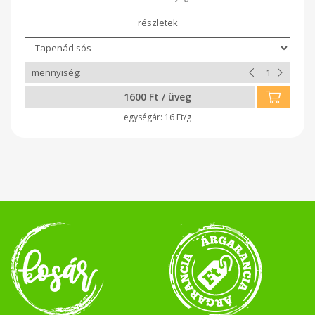
egyedien fűszerezett tapenád az olasz konyha híres
előétele. Pirítósra isteni, de tehetjük szendvicsbe,
előételként pita kenyérre kenhetjük. Meleg ételekhez,
omlettbe töltve, főtt tojásra egyszerűen rápöttyintve. Ehetjük
tésztával, de tehetjük pizzára, csirke- vagy nyúlhús mellé.
Könnyen emészthető, egészséges, a vegán étrend
követőinek is ajánljuk! Kétféle változatát készítjük, az édes és
a sós ízesítésű tapenádot.
1600 Ft / üveg
16 Ft/g