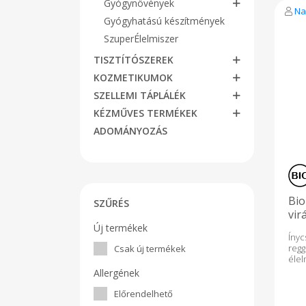
Gyógynövények
búzá
Na
ké
Gyógyhatású készítmények
glu
SzuperÉlelmiszer
fog
biz
TISZTÍTÓSZEREK
nem
gab
KOZMETIKUMOK
gen
jele
SZELLEMI TÁPLÁLÉK
keny
KÉZMŰVES TERMÉKEK
talá
az e
ADOMÁNYOZÁS
hat
kuta
Ne
Tár
szá
Scor
Bio
zöld
SZŰRÉS
fon
vir
étr
Új termékek
gya
Íny
me
reg
Csak új termékek
fog
éle
ala
dur
Allergének
ga
virá
tápé
pá
Előrendelhető
367
ga