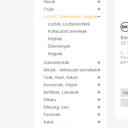
Húsok
Tojás
Lisztek, Őrlemények, Magvak
Lisztek, Lisztkeverékek
Puffasztott termékek
Bio
Pelyhek
11.
Őrlemények
A b
Magvak
Évez
gabo
Száraztészták
alap
Mézek - Méhészeti termékek
mai
rok
Teák, Kávé, Kakaó
ki
Konzervek, Olajok
Bát
főzé
Befőttek, Lekvárok
omló
pal
Pékáru
ősbú
Édesség, nasi
éte
nag
Fűszerek
glut
ez 
Italok
tek