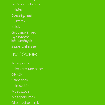
Befőttek, Lekvárok
Pékáru
Édesség, nasi
Fűszerek
Italok
Gyógynövények
Gyógyhatású
készítmények
SzuperÉlelmiszer
TISZTÍTÓSZEREK
Mosóporok
Folyékony Mosószer
Öblítők
Szappanok
Folttísztítók
Mosószóda
Mosóparfümök
Öko tisztítószerek