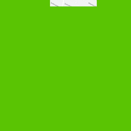
68,3 g amelyből cukor: 0,3 g Élelmi
rost: 13,0 g Fehérje: 13,3 g Só:
0,03 g A termék a nátrium
természetes jelenlétéből
adódóan tartalmaz sót. Fizikai és
kémiai tulajdonságok Hamu, %
(m/m) legalább: 1,4 Nedvesség
tartalom, legfeljebb,% (m/m): 15,0
Szemcseméret: 1100 µm-en
áteső rész 100%, 400 µm-en
áteső rész, legfeljebb 70%