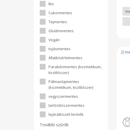
telí
méz
Bio
73 g
200g
rost
szá
Cukormentes
Scor
Tejmentes
zöld
fon
Gluténmentes
étr
gya
Vegán
me
fog
tojásmentes
üve
Na
dur
Állatkísérletmentes
*= 
tápé
Parabénmentes (kozmetikum,
381
tisztítószer)
telí
74,5
Pálmaolajmentes
rost
g
(kozmetikum, tisztítószer)
vegyszermentes
tartósítószermentes
lejáratközeli termék
További szűrők