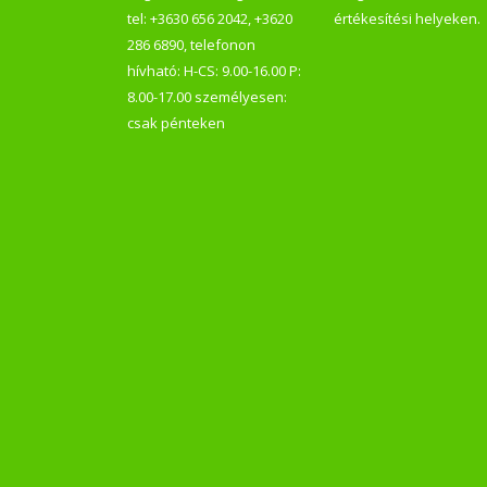
tel: +3630 656 2042, +3620
értékesítési helyeken.
286 6890, telefonon
hívható: H-CS: 9.00-16.00 P:
8.00-17.00 személyesen:
csak pénteken