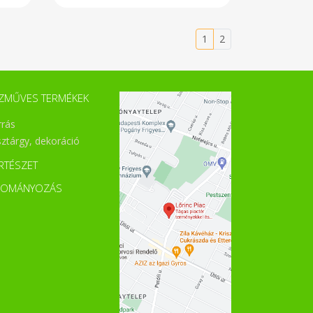
a*
Tejbegrízhez, gombócokhoz,
),
süteményekhez egyaránt
a*
tökéletes, és igen finom. Kiváló
ól
választás az egész családnak!
1
2
ia
Nettó tömeg: 500g
 g
Tárolása: Napfénytől védett,
 g
száraz, hűvös helyen. Nutri-
16
Score tápérték kategória: "A" A
 g
zölddel jelölt termékek („A”, „B”)
ZMŰVES TERMÉKEK
fontos részei lehetnek az
étrendünknek, amelyeket
rrás
gyakrabban vagy nagyobb
mennyiségben kellene
sztárgy, dekoráció
fogyasztanunk. Mi is az a Nutri-
Score? Egy újfajta
RTÉSZET
tápértékjelölési-rendszer, mely
egy pillanat alatt áttekinthetővé
DOMÁNYOZÁS
teszi egy termék helyét az
étrendünkben. Lehetővé teszi,
hogy tudatosan és tudományos
adatok alapján válasszunk az
élelmiszerek közül. A rendszerről
bővebben a
tapertekjeloles.hu/nutri-score
oldalon olvashatsz. Átlagos
tápérték / 100 g Energia: 1468 kJ /
350,6 kcal Zsír: 1,4 g amelyből
telített zsírsavak: 0,8 g Szénhidrát: