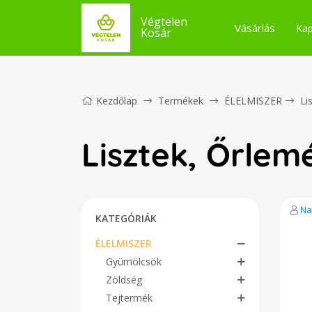
Végtelen
Vásárlás
Kap
Kosár
Kezdőlap
Termékek
ÉLELMISZER
Li
Lisztek, Őrle
Na
KATEGÓRIÁK
ÉLELMISZER
Gyümölcsök
Zöldség
Tejtermék