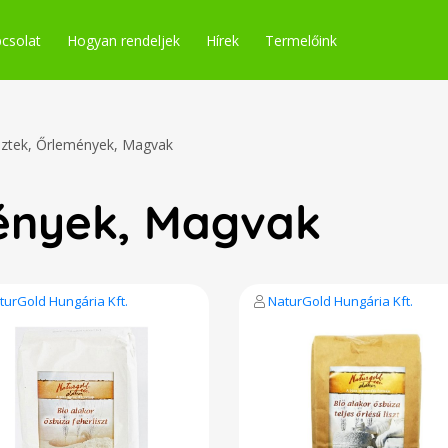
csolat
Hogyan rendeljek
Hírek
Termelőink
sztek, Őrlemények, Magvak
mények, Magvak
turGold Hungária Kft.
NaturGold Hungária Kft.