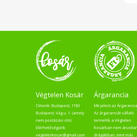
étr
gya
me
fog
tö
árp
ga
tápé
370
telí
70,6
rost
Végtelen Kosár
Árgarancia
Címünk: Budapest, 1183
Mit jelent az Árgaranci
Budapest, Vág u. 1. (amely
Az árgaranciát vállaló
nem postázási cím)
termelők a Végtelen
Elérhetőségünk:
Kosárban nem árusíta
vegtelenkosar@gmail.com
drágábban, mint más