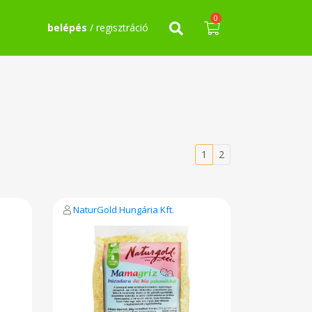
0
belépés
/ regisztráció
1
2
NaturGold Hungária Kft.