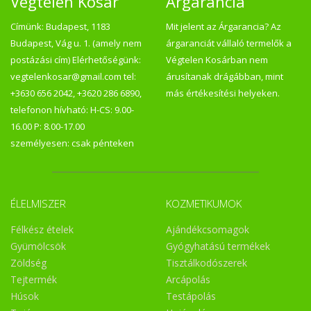
Végtelen Kosár
Árgarancia
Címünk: Budapest, 1183
Mit jelent az Árgarancia? Az
Budapest, Vág u. 1. (amely nem
árgaranciát vállaló termelők a
postázási cím) Elérhetőségünk:
Végtelen Kosárban nem
vegtelenkosar@gmail.com tel:
árusítanak drágábban, mint
+3630 656 2042, +3620 286 6890,
más értékesítési helyeken.
telefonon hívható: H-CS: 9.00-
16.00 P: 8.00-17.00
személyesen: csak pénteken
ÉLELMISZER
KOZMETIKUMOK
Félkész ételek
Ajándékcsomagok
Gyümölcsök
Gyógyhatású termékek
Zöldség
Tisztálkodószerek
Tejtermék
Arcápolás
Húsok
Testápolás