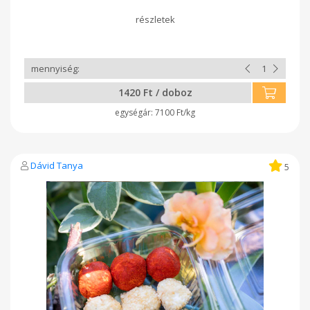
tavaszi/nyári kedvenc! Tökéletes kísérője egy reggelinek,
vendégváró falatkának vagy csak úgy... mert jól esik! Próbáld
ki, ha szereted a frissességet egy kis fokhagymás lendülettel!
1420 Ft / doboz
7100 Ft/kg
Dávid Tanya
5