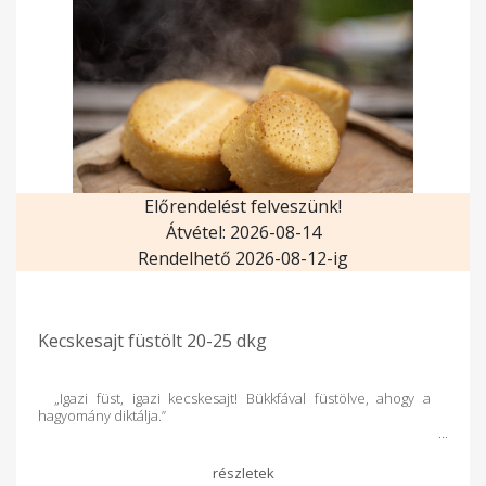
Előrendelést felveszünk!
Átvétel: 2026-08-14
Rendelhető 2026-08-12-ig
Kecskesajt füstölt 20-25 dkg
„Igazi füst, igazi kecskesajt! Bükkfával füstölve, ahogy a
hagyomány diktálja.”