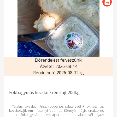
Előrendelést felveszünk!
Átvétel: 2026-08-14
Rendelhető 2026-08-12-ig
Fokhagymás kecske krémsajt 20dkg
Tálalási javaslat: Friss, roppanós salátalevél + fokhagymás
kecskesajtkrém = falatnyi ízbomba! Könnyű, mégis karakteres
– a fokhagymás krémsajttal töltött salátalevél igazi