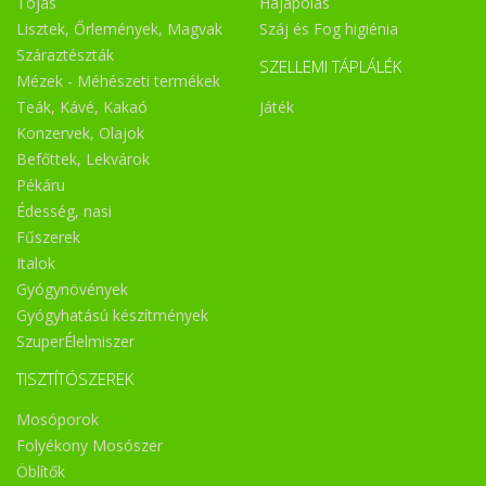
Tojás
Hajápolás
Lisztek, Őrlemények, Magvak
Száj és Fog higiénia
Száraztészták
SZELLEMI TÁPLÁLÉK
Mézek - Méhészeti termékek
Teák, Kávé, Kakaó
Játék
Konzervek, Olajok
Befőttek, Lekvárok
Pékáru
Édesség, nasi
Fűszerek
Italok
Gyógynövények
Gyógyhatású készítmények
SzuperÉlelmiszer
TISZTÍTÓSZEREK
Mosóporok
Folyékony Mosószer
Öblítők