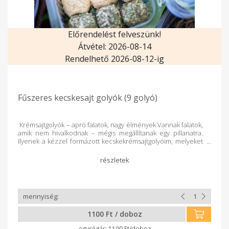
Előrendelést felveszünk!
Átvétel: 2026-08-14
Rendelhető 2026-08-12-ig
Fűszeres kecskesajt golyók (9 golyó)
Krémsajtgolyók – apró falatok, nagy élmények Vannak falatok,
amik nem hivalkodnak – mégis megállítanak egy pillanatra.
Ilyenek a kézzel formázott kecskekrémsajtgolyóim, melyeket
natúr vagy fokhagymás változatban készítek, majd gondosan
meghempergetek különféle ízekben: - chiliben, -
metélőhagymában, - fehér és fekete szezámmagban, - vagy
egy izgalmas, roppanós magkeverékben. Kicsik, de tele
vannak karakterrel. Egy falat, és egyszerre érzed a lágy
krémsajt krémességét, a fűszerek lendületét, és azt, hogy ez
bizony nem a boltból való. Tökéletesek vendégvárónak,
saláta mellé, borkorcsolyának – vagy csak úgy, mert jólesik. És
1100 Ft / doboz
a legjobb? Hűtve pár napig elállnak, így bármikor előkaphatsz
egy-egy golyócskát, ha valami különlegesre vágysz.
1100 Ft/doboz