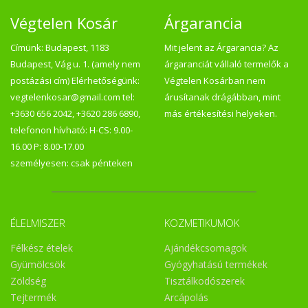
Végtelen Kosár
Árgarancia
Címünk: Budapest, 1183
Mit jelent az Árgarancia? Az
Budapest, Vág u. 1. (amely nem
árgaranciát vállaló termelők a
postázási cím) Elérhetőségünk:
Végtelen Kosárban nem
vegtelenkosar@gmail.com tel:
árusítanak drágábban, mint
+3630 656 2042, +3620 286 6890,
más értékesítési helyeken.
telefonon hívható: H-CS: 9.00-
16.00 P: 8.00-17.00
személyesen: csak pénteken
ÉLELMISZER
KOZMETIKUMOK
Félkész ételek
Ajándékcsomagok
Gyümölcsök
Gyógyhatású termékek
Zöldség
Tisztálkodószerek
Tejtermék
Arcápolás