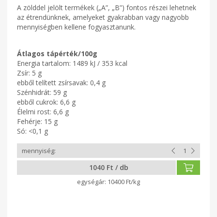
A zölddel jelölt termékek („A”, „B”) fontos részei lehetnek
az étrendünknek, amelyeket gyakrabban vagy nagyobb
mennyiségben kellene fogyasztanunk.
Átlagos tápérték/100g
Energia tartalom: 1489 kJ / 353 kcal
Zsír: 5 g
ebből telített zsírsavak: 0,4 g
Szénhidrát: 59 g
ebből cukrok: 6,6 g
Élelmi rost: 6,6 g
Fehérje: 15 g
Só: <0,1 g
1040 Ft / db
10400 Ft/kg