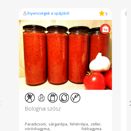
Ínyencségek a spájzból
5
Bolognai szósz
A
Paradicsom, sárgarépa, fehérrépa, zeller,
Zs
vöröshagyma, fokhagyma
se