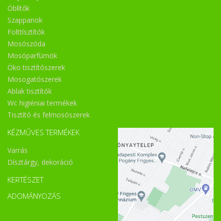
Öblítők
Szappanok
Folttísztítók
Mosószóda
Mosóparfümök
Öko tisztítószerek
Mosogatószerek
Ablak tisztítók
Wc higiéniai termékek
Tisztító és felmosószerek
KÉZMŰVES TERMÉKEK
Varrás
Dísztárgy, dekoráció
KERTÉSZET
ADOMÁNYOZÁS