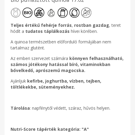
Teljes értékű fehérje forrás
,
rostban gazdag
, teret
hódít a
tudatos táplálkozás
hívei körében.
A quinoa természetben előforduló formájában nem
tartalmaz glutént.
Az emberi szervezet számára
könnyen felhasználható,
számos jótékony hatással bíró, vitaminokban
bővelkedő, aprószemű magocska.
Ajánljuk
kefirbe, joghurtba, vízben, tejben,
töltlékekbe, süteményekhez.
Tárolása
: napfénytől védett, száraz, hűvös helyen.
Nutri-Score tápérték kategória: "A"