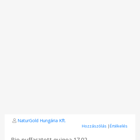
NaturGold Hungária Kft.
Hozzászólás
|
Értékelés
Bio puffasztott quinoa 17.02