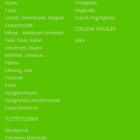
Húsok
Testápolás
Tojás
Hajápolás
Lisztek, Őrlemények, Magvak
Száj és Fog higiénia
Száraztészták
SZELLEMI TÁPLÁLÉK
Mézek - Méhészeti termékek
Teák, Kávé, Kakaó
Játék
Konzervek, Olajok
Befőttek, Lekvárok
Pékáru
Édesség, nasi
Fűszerek
Italok
Gyógynövények
Gyógyhatású készítmények
SzuperÉlelmiszer
TISZTÍTÓSZEREK
Mosóporok
Folyékony Mosószer