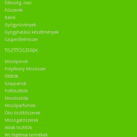
Édesség, nasi
Fűszerek
Italok
Gyógynövények
Gyógyhatású készítmények
SzuperÉlelmiszer
TISZTÍTÓSZEREK
Mosóporok
Folyékony Mosószer
Öblítők
Szappanok
Folttísztítók
Mosószóda
Mosóparfümök
Öko tisztítószerek
Mosogatószerek
Ablak tisztítók
Wc higiéniai termékek