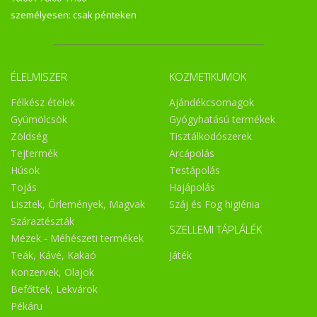
személyesen: csak pénteken
ÉLELMISZER
KOZMETIKUMOK
Félkész ételek
Ajándékcsomagok
Gyümölcsök
Gyógyhatású termékek
Zöldség
Tisztálkodószerek
Tejtermék
Arcápolás
Húsok
Testápolás
Tojás
Hajápolás
Lisztek, Őrlemények, Magvak
Száj és Fog higiénia
Száraztészták
SZELLEMI TÁPLÁLÉK
Mézek - Méhészeti termékek
Teák, Kávé, Kakaó
Játék
Konzervek, Olajok
Befőttek, Lekvárok
Pékáru