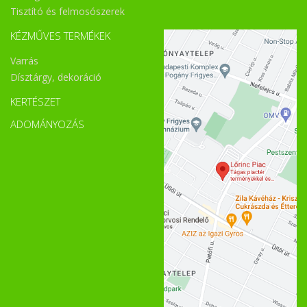
Tisztító és felmosószerek
KÉZMŰVES TERMÉKEK
Varrás
Dísztárgy, dekoráció
KERTÉSZET
ADOMÁNYOZÁS