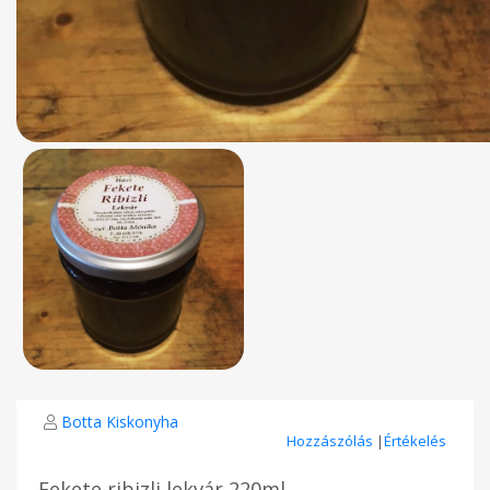
Botta Kiskonyha
Hozzászólás
|
Értékelés
Fekete ribizli lekvár 220ml