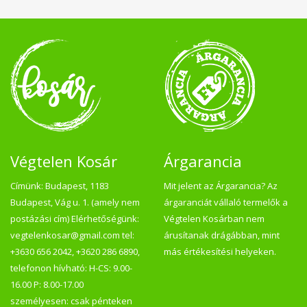
Végtelen Kosár
Árgarancia
Címünk: Budapest, 1183
Mit jelent az Árgarancia? Az
Budapest, Vág u. 1. (amely nem
árgaranciát vállaló termelők a
postázási cím) Elérhetőségünk:
Végtelen Kosárban nem
vegtelenkosar@gmail.com tel:
árusítanak drágábban, mint
+3630 656 2042, +3620 286 6890,
más értékesítési helyeken.
telefonon hívható: H-CS: 9.00-
16.00 P: 8.00-17.00
személyesen: csak pénteken