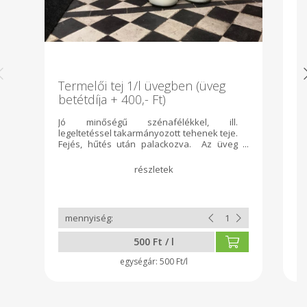
Termelői tej 1/l üvegben (üveg
F
betétdíja + 400,- Ft)
b
Jó minőségű szénafélékkel, ill.
Fr
legeltetéssel takarmányozott tehenek teje.
pa
Fejés, hűtés után palackozva. Az üveg
sa
betétdíja visszahozva visszajár. Otthonról
hozott saját üvegbe, palackba áttöltés
esetén üvegbetétdíjat nem kell fizetni.
500 Ft / l
500 Ft/l