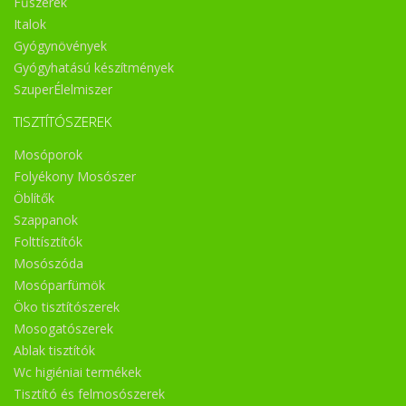
Fűszerek
Italok
Gyógynövények
Gyógyhatású készítmények
SzuperÉlelmiszer
TISZTÍTÓSZEREK
Mosóporok
Folyékony Mosószer
Öblítők
Szappanok
Folttísztítók
Mosószóda
Mosóparfümök
Öko tisztítószerek
Mosogatószerek
Ablak tisztítók
Wc higiéniai termékek
Tisztító és felmosószerek