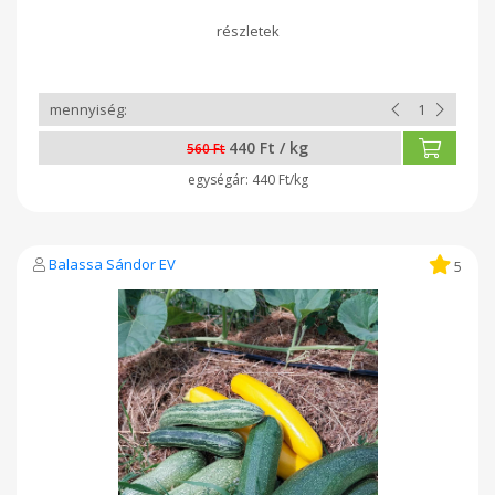
440 Ft / kg
560 Ft
440 Ft/kg
Balassa Sándor EV
5