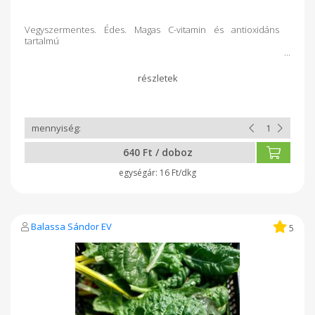
Vegyszermentes. Édes. Magas C-vitamin és antioxidáns
tartalmú
640 Ft / doboz
16 Ft/dkg
Balassa Sándor EV
5