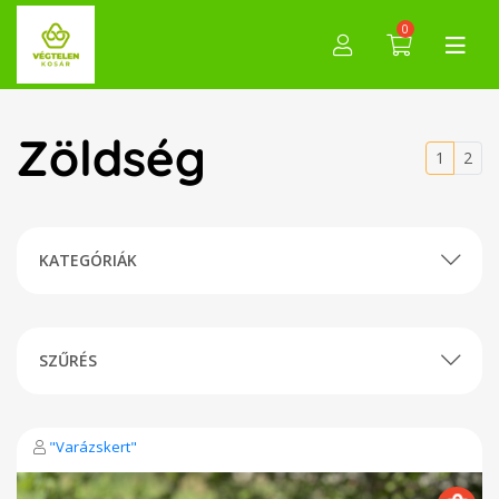
0
Zöldség
1
2
KATEGÓRIÁK
SZŰRÉS
"Varázskert"