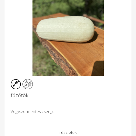
főzőtök
Vegyszermentes,zsenge