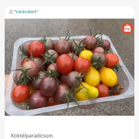
"Varázskert"
Koktélparadicsom