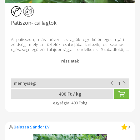
Patiszon- csillagtök
A patisszon, más néven csillagtök egy különleges nyári
zöldség, mely a tökfélék családjába tartozik, és számos
egészségmegőrző tulajdonsággal rendelkezik. Szabadföldi,
vegyszermentes termelésből származik. Savanyításhoz már a
3–5 centis termések is megfelelőek, de kirántáshoz a kétszer
ekkora átmérőjűek a legalkalmasabbak. Az ilyen kis
terméseket még meghámozni és kimagozni sem kell, csak a
kocsányt és a száraz virágszirmokat kell róla eltávolítani, majd
alaposan megmosni. Savanyításkor kissé édeskés íze miatt
érdemes kicsit több ecetet használni. A nagyobb terméseket
ki lehet rántani, megtölteni, párolni vagy akár pörköltöt is
400 Ft / kg
lehet belőlük készíteni.
400 Ft/kg
Balassa Sándor EV
5