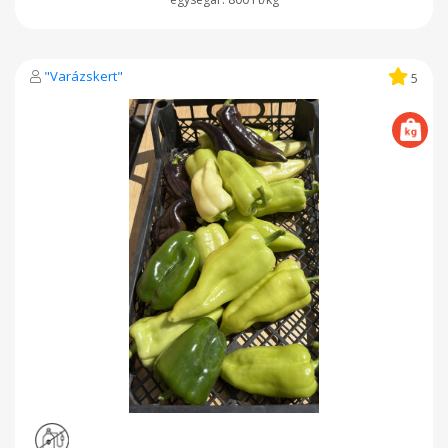
"Varázskert"
5