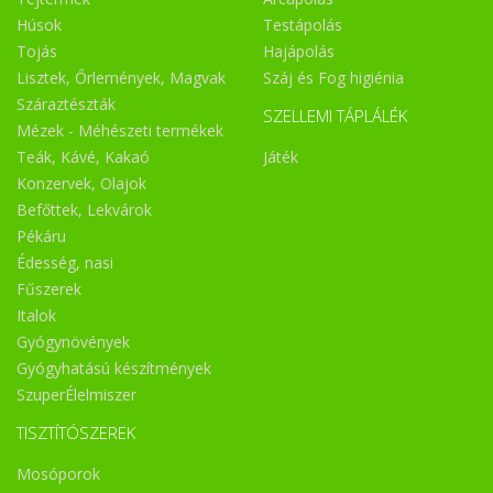
Húsok
Testápolás
Tojás
Hajápolás
Lisztek, Őrlemények, Magvak
Száj és Fog higiénia
Száraztészták
SZELLEMI TÁPLÁLÉK
Mézek - Méhészeti termékek
Teák, Kávé, Kakaó
Játék
Konzervek, Olajok
Befőttek, Lekvárok
Pékáru
Édesség, nasi
Fűszerek
Italok
Gyógynövények
Gyógyhatású készítmények
SzuperÉlelmiszer
TISZTÍTÓSZEREK
Mosóporok