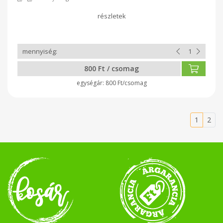
tartalna.Enyhe vizhajtó hatású,igy támogatja a vese megfelelő
működését.
800 Ft / csomag
800 Ft/csomag
1
2