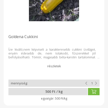
Goldena Cukkini
Íze kiváló,nem képviseli a karakteresebb cukkini ízvilágot,
enyén édesebb de, nem tolakodó, fűszerekkel jól
befolyásolható. Tömör, magasabb béta-karotin tartalommal.
Kiválóan grillezhető
500 Ft / kg
500 Ft/kg