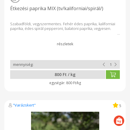
Étkezési paprika MIX (tv/kaliforniai/spirál/)
Szabadföldi, vegyszermentes. Fehér édes paprika, kaliforniai
paprika, édes spirál pepperoni, balatoni paprika, vegyesen.
800 Ft / kg
800 Ft/kg
"Varázskert"
5