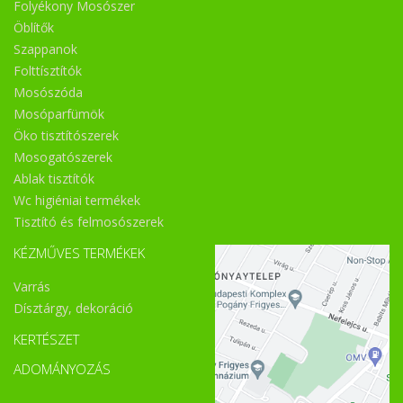
Folyékony Mosószer
Öblítők
Szappanok
Folttísztítók
Mosószóda
Mosóparfümök
Öko tisztítószerek
Mosogatószerek
Ablak tisztítók
Wc higiéniai termékek
Tisztító és felmosószerek
KÉZMŰVES TERMÉKEK
Varrás
Dísztárgy, dekoráció
KERTÉSZET
ADOMÁNYOZÁS