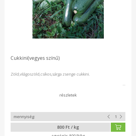
Cukkini(vegyes színű)
Zöld,világoszöld,csíkos,sárga zsenge cukkini.
800 Ft / kg
800 Ft/kg