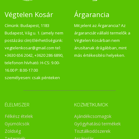
Végtelen Kosár
Árgarancia
Címünk: Budapest, 1183
Mit jelent az Árgarancia? Az
Budapest, Vág u. 1. (amely nem
árgaranciát vállaló termelők a
postázási cím) Elérhetőségünk:
Végtelen Kosárban nem
vegtelenkosar@gmail.com tel:
árusítanak drágábban, mint
+3630 656 2042, +3620 286 6890,
más értékesítési helyeken.
telefonon hívható: H-CS: 9.00-
16.00 P: 8.00-17.00
személyesen: csak pénteken
ÉLELMISZER
KOZMETIKUMOK
Félkész ételek
Ajándékcsomagok
Gyümölcsök
Gyógyhatású termékek
Zöldség
Tisztálkodószerek
Tejtermék
Arcápolás