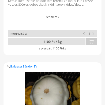
Kertünkben 25 féle paradicsom terem.Ezekből állítunk össze
vegyes 500g os dobozokat.Mindd nagyon lédús,ízletes.
1100 Ft / kg
1100 Ft/kg
Balassa Sándor EV