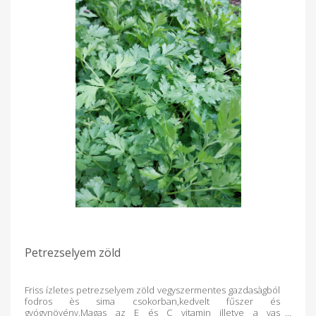
Petrezselyem zöld
Friss ízletes petrezselyem zöld vegyszermentes gazdasàgból
fodros ès sima csokorban,kedvelt fűszer és
gyógynövény.Magas az E és C vitamin illetve a vas