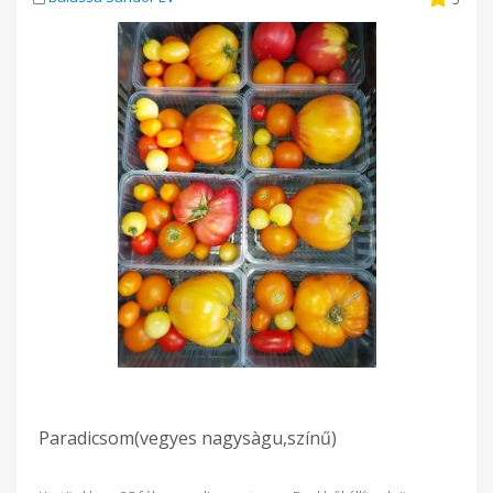
Paradicsom(vegyes nagysàgu,színű)