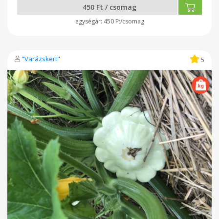
450 Ft / csomag
450 Ft/csomag
"Varázskert"
5