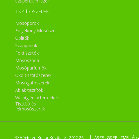
SzuperÉlelmiszer
TISZTÍTÓSZEREK
Mosóporok
Folyékony Mosószer
Öblítők
Szappanok
Folttísztítók
Mosószóda
Mosóparfümök
Öko tisztítószerek
Mosogatószerek
Ablak tisztítók
Wc higiéniai termékek
Tisztító és
felmosószerek
|
© Végtelen Kosár Közösség 2022-26
ÁSZF
GDPR
TMR
Árg