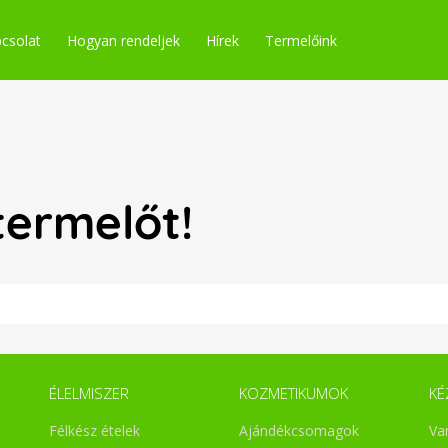
csolat
Hogyan rendeljek
Hírek
Termelőink
termelőt!
ÉLELMISZER
KOZMETIKUMOK
KÉ
Félkész ételek
Ajándékcsomagok
Va