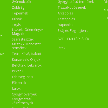
Gyümölcsök
Gyógyhatású termékek
Dí
Zöldség
Tisztálkodószerek
KE
Tejtermék
Arcápolás
A
Húsok
Testápolás
Tojás
Hajápolás
Lisztek, Őrlemények,
Száj és Fog higiénia
Magvak
a?
SZELLEMI TÁPLÁLÉK
Száraztészták
Mézek - Méhészeti
Játék
termékek
Teák, Kávé, Kakaó
nak
Konzervek, Olajok
Befőttek, Lekvárok
Pékáru
Édesség, nasi
Fűszerek
Italok
Gyógynövények
Gyógyhatású
készítmények