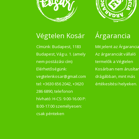
Végtelen Kosár
Árgarancia
Címünk: Budapest, 1183
Mit jelent az Árgaranci
Budapest, Vág u. 1. (amely
Az árgaranciát vállaló
nem postázási cím)
termelők a Végtelen
Elérhetőségünk:
Kosárban nem árusíta
vegtelenkosar@gmail.com
drágábban, mint más
tel: +3630 656 2042, +3620
értékesítési helyeken.
286 6890, telefonon
hívható: H-CS: 9.00-16.00 P:
8.00-17.00 személyesen:
csak pénteken