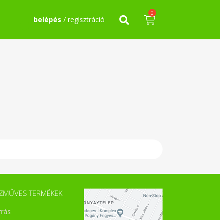
0
belépés
/ regisztráció
ZMŰVES TERMÉKEK
rrás