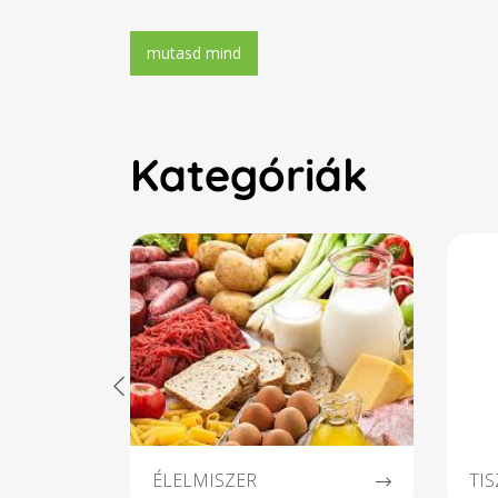
vagy
leg
el
elők
ha v
Kategóriák
ÉLELMISZER
TI