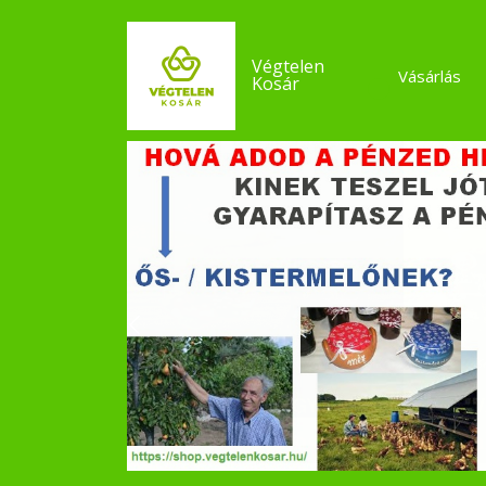
Végtelen
Vásárlás
Kosár