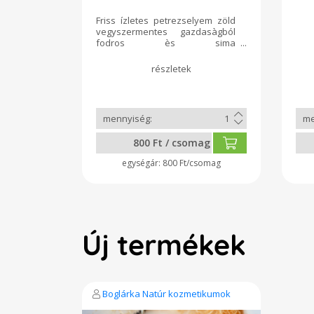
Friss ízletes petrezselyem zöld
vegyszermentes gazdasàgból
fodros ès sima
csokorban,kedvelt fűszer és
gyógynövény.Magas az E és C
vitamin illetve a vas
tartalna.Enyhe vizhajtó
hatású,igy támogatja a vese
megfelelő működését.
800 Ft / csomag
800 Ft/csomag
Új termékek
Boglárka Natúr kozmetikumok