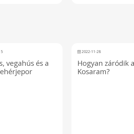
water, glycerin* ​* occu
naturally during t
saponification process
15
2022-11-28
, vegahús és a
Hogyan záródik 
fehérjepor
Kosaram?