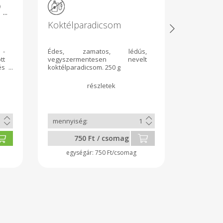
...
Koktélparadicsom
ZÖLDSÉ
 -
Édes, zamatos, lédús,
Nagyon mag
tt
vegyszermentesen nevelt
Durum lis
és
koktélparadicsom. 250 g
más. Hagyo
ui
kíméletes
tt
nélküli, z
os
durum s
és
zöldségta
ui
- spenót, 
ás
cékla vegy
on
s
750 Ft / csomag
11
k,
l-
750 Ft/csomag
tó
s-
ös
té
 a
rn
az
ek