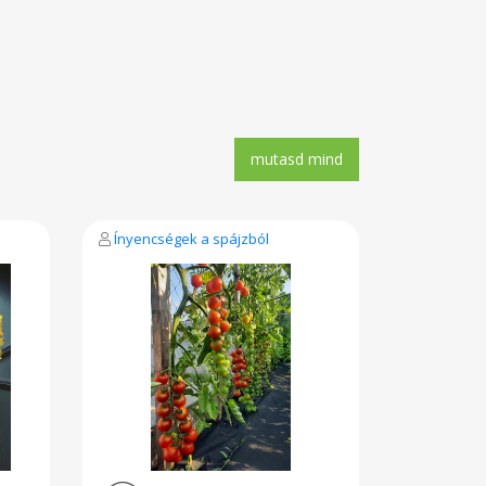
Ínyencségek a spájzból
Míves Tés