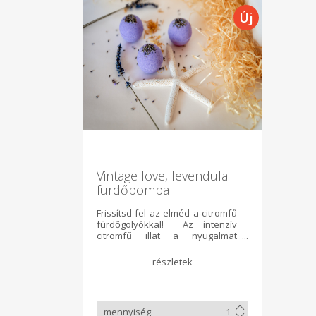
Vintage love, levendula
fürdőbomba
Frissítsd fel az elméd a citromfű
fürdőgolyókkal! Az intenzív
citromfű illat a nyugalmat
sugározza, ideális
kikapcsolódás egy nehéz nap
után. A fürdővíz halványzöld
színe magával ragad a
természet ölelésébe. Ezek a
fürdőgolyók nem csupán a
fürdővizet színesítik, hanem a