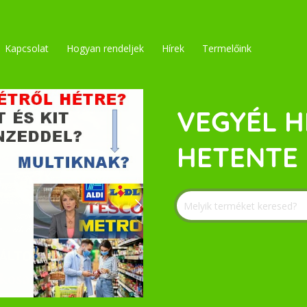
Kapcsolat
Hogyan rendeljek
Hírek
Termelőink
VEGYÉL H
HETENTE 