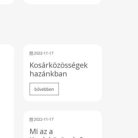
rs
he
2022-11-17
a
Kosárközösségek
hazánkban
2022-11-17
Mi az a