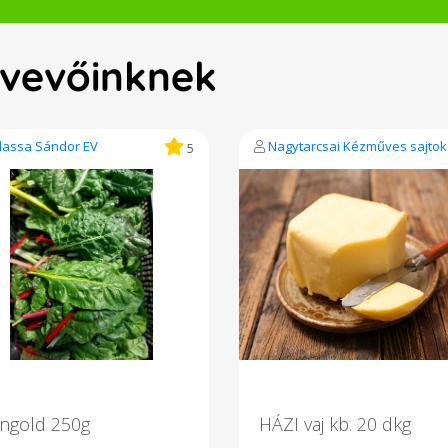
a vevőinknek
lassa Sándor EV
Nagytarcsai Kézműves sajtok
5
ngold 250g
HÁZI vaj kb. 20 dkg