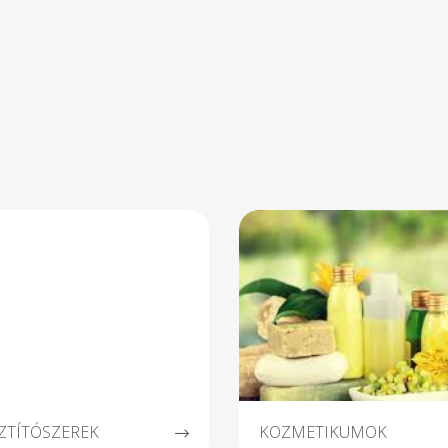
 csak úgy, mert jólesik. És a
tekintik. Antiszeptikus 
jobb? Hűtve pár napig
gyulladáscsökkentő
állnak, így bármikor
tulajdonságai alkalmassá tesz
aphatsz egy-egy golyócskát,
a nehezen gyógyuló seb
alami különlegesre vágysz.
közvetlen kezelésére. Ma ez
balzsam számos kenő
összetevője, amelyek segíten
a sebek, fekélyek, égé
sérülések, zúzódások, és heg
gyógyulásában. "A vörös agy
különböző ásványi anyagokb
gazdag, kiszívja 
szennyeződéseket 
pórusokból, alaposan tisztítja
bőrt a szennyeződésektől és
faggyútól. Különösen alkalm
érett, fakó és fáradt bőrre
Összetevők: elszappanosíto
olívaolaj és kokuszvaj, vör
agyag, keményítő, 10
természetes perui balzs
illóolaj, desztillált víz, glicerin*
a szappanosodás folyam
természetes úton keletkez
Ingredients: saponified olive o
and coconut butter, red cla
starch, 100% natural Peruvi
SZTÍTÓSZEREK
KOZMETIKUMOK
balsam essential oil, distill