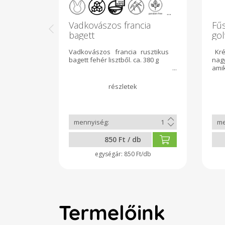
komponensei ~80gramm
...
Vadkovászos francia
Fűs
bagett
gol
Vadkovászos francia rusztikus
Kré
bagett fehér lisztből. ca. 380 g
nag
ami
meg
Ily
kec
me
fo
kés
meg
íz
850 Ft / db
met
fek
850 Ft/db
eg
mag
vann
egys
kré
len
Termelőink
biz
Tök
salá