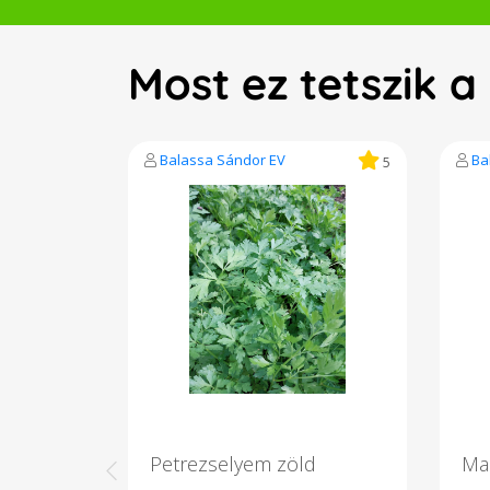
Most ez tetszik 
Balassa Sándor EV
Ba
5
Petrezselyem zöld
Ma